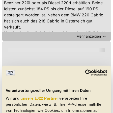
Benziner 220i oder als Diesel 220d erhältlich. Beide
leisten zunächst 184 PS bis der Diesel auf 190 PS
gesteigert worden ist. Neben dem BMW 220 Cabrio
hat sich auch das 218 Cabrio in Österreich gut
verkauft.
Neu ist das 2er-Cabrio leider nicht mehr erhältlich. Nur
Mehr anzeigen
in der ersten 2er-Reihe (2013 bis 2021) gab es ein
Cabrio. Daher muss man bei den Gebrauchtwagen
suchen, wenn es ein 2er-Cabrio sein soll.
Günstige BMW 220 Cabrios von Händlern und Privat in
Ihrer Nähe finden Sie auf automobile.at.
Gebrauchte BMW 220 Cabrios der Baujahre 2016 bis
2021 kosten von 27.900,- bis 43.000,- Euro.
Verantwortungsvoller Umgang mit Ihren Daten
Wir und
unsere 1022 Partner
verarbeiten Ihre
persönlichen Daten, wie z. B. Ihre IP-Adresse, mithilfe
von Technologien wie Cookies, um Informationen auf