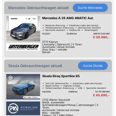
Mercedes Gebrauchtwagen aktuell
Suche
Mercedes
Mercedes A 35 AMG 4MATIC Aut.
Abstands-Warnung
Induktives Laden des Handys
Verkehrszeichen-Erkennung
Spurwechsel-Assistent
Spurhalte-Assistent
Keyless Go
Schaltwippen
Reifendruck-Kontrolle
01/2021
53.800 km
306 PS (225 kW)
€ 39.990,-
5710
Kaprun
Limousine
|
Gebraucht
|
5 Türen
Automatik
|
Allrad-Antrieb
Grau Grau - metallic
Benzin
Skoda Gebrauchtwagen aktuell
Suche
Skoda
Skoda Elroq Sportline 85
Voll-LED-Scheinwerfer
Induktives Laden des Handys
Apple CarPlay
Digitales Cockpit
Verkehrszeichen-Erkennung
USB
Spurhalte-Assistent
Keyless Go
04/2026
4.869 km
121 PS (89 kW)
€ 45.890,-
2700
Wiener Neustadt
MwSt. ausweisbar
SUV/Geländewagen/Pickup
|
Jahreswagen
|
5
Türen
Automatik
|
Hinterrad-Antrieb
Blau - metallic
Elektro
|
15.7 kWh/100km