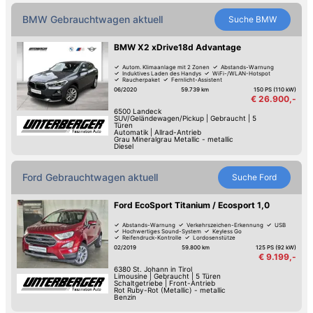
BMW Gebrauchtwagen aktuell
Suche
BMW
BMW X2 xDrive18d Advantage
Autom. Klimaanlage mit 2 Zonen
Abstands-Warnung
Induktives Laden des Handys
WiFi-/WLAN-Hotspot
Raucherpaket
Fernlicht-Assistent
Verkehrszeichen-Erkennung
USB
06/2020
59.739 km
150 PS (110 kW)
€ 26.900,-
6500
Landeck
SUV/Geländewagen/Pickup
|
Gebraucht
|
5
Türen
Automatik
|
Allrad-Antrieb
Grau Mineralgrau Metallic - metallic
Diesel
Ford Gebrauchtwagen aktuell
Suche
Ford
Ford EcoSport Titanium / Ecosport 1,0
Abstands-Warnung
Verkehrszeichen-Erkennung
USB
Hochwertiges Sound-System
Keyless Go
Reifendruck-Kontrolle
Lordosenstütze
LED-Tag-Fahrlicht
02/2019
59.800 km
125 PS (92 kW)
€ 9.199,-
6380
St. Johann in Tirol
Limousine
|
Gebraucht
|
5 Türen
Schaltgetriebe
|
Front-Antrieb
Rot Ruby-Rot (Metallic) - metallic
Benzin