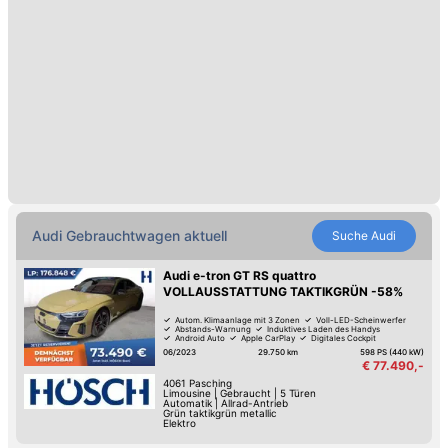
Audi Gebrauchtwagen aktuell
Suche
Audi
Audi e-tron GT RS quattro
VOLLAUSSTATTUNG TAKTIKGRÜN -58%
Autom. Klimaanlage mit 3 Zonen
Voll-LED-Scheinwerfer
Abstands-Warnung
Induktives Laden des Handys
Android Auto
Apple CarPlay
Digitales Cockpit
Blendfreies Fernlicht
06/2023
29.750 km
598 PS (440 kW)
€ 77.490,-
4061
Pasching
Limousine
|
Gebraucht
|
5 Türen
Automatik
|
Allrad-Antrieb
Grün taktikgrün metallic
Elektro