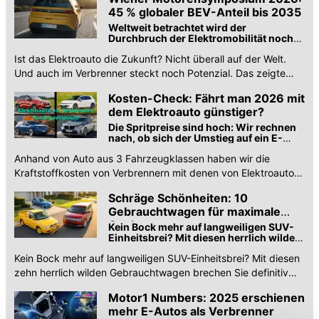
45 % globaler BEV-Anteil bis 2035
Weltweit betrachtet wird der
Durchbruch der Elektromobilität noch
lange brauchen
Ist das Elektroauto die Zukunft? Nicht überall auf der Welt.
Und auch im Verbrenner steckt noch Potenzial. Das zeigte
das Wiener Motorensymposium 2026.
Kosten-Check: Fährt man 2026 mit
dem Elektroauto günstiger?
Die Spritpreise sind hoch: Wir rechnen
nach, ob sich der Umstieg auf ein E-
Auto bei Kleinwagen, Golf und SUV jetzt
Anhand von Auto aus 3 Fahrzeugklassen haben wir die
lohnt.
Kraftstoffkosten von Verbrennern mit denen von Elektroautos
verglichen. Und waren überrascht.
Schräge Schönheiten: 10
Gebrauchtwagen für maximale
Coolness
Kein Bock mehr auf langweiligen SUV-
Einheitsbrei? Mit diesen herrlich wilden
Gebrauchtwagen brechen Sie definitiv
Kein Bock mehr auf langweiligen SUV-Einheitsbrei? Mit diesen
aus
zehn herrlich wilden Gebrauchtwagen brechen Sie definitiv
aus.
Motor1 Numbers: 2025 erschienen
mehr E-Autos als Verbrenner