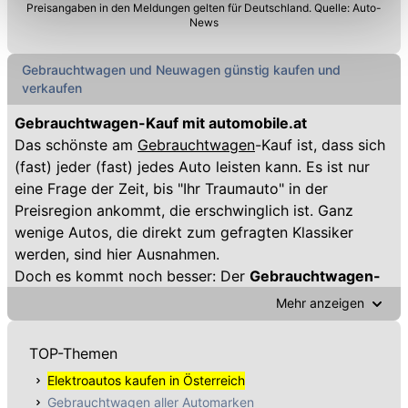
Preisangaben in den Meldungen gelten für Deutschland. Quelle: Auto-
Einschränkung womöglich nicht mehr alle
News
Funktionalitäten der Website zur Verfügung stehen. Sie
können die Einstellungen jederzeit in unserer
Gebrauchtwagen und Neuwagen günstig kaufen und
Datenschutzerklärung
anpassen.
verkaufen
Gebrauchtwagen-Kauf mit automobile.at
Das schönste am
Gebrauchtwagen
-Kauf ist, dass sich
(fast) jeder (fast) jedes Auto leisten kann. Es ist nur
eine Frage der Zeit, bis "Ihr Traumauto" in der
Preisregion ankommt, die erschwinglich ist. Ganz
wenige Autos, die direkt zum gefragten Klassiker
werden, sind hier Ausnahmen.
Doch es kommt noch besser: Der
Gebrauchtwagen-
Markt
zeigt das Phänomen, dass oft Autos aus hohen
Mehr anzeigen
Klassen einen höheren Wertverlust verzeichnen als
kleinere. Man bekommt also "mehr Auto" für Ihr Geld -
TOP-Themen
sowohl absolut als auch in Relation.
Elektroautos kaufen in Österreich
Daher lohnt es sich oft, den einen Blick bzw. einen
Gebrauchtwagen aller Automarken
Klick mehr in eine
höhere Fahrzeugklasse
zu