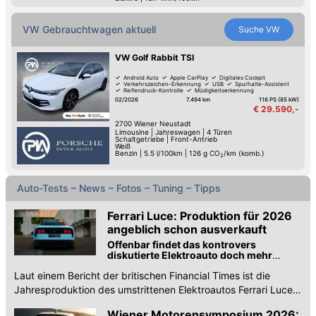
VW Gebrauchtwagen aktuell
Suche
VW
VW Golf Rabbit TSI
Android Auto
Apple CarPlay
Digitales Cockpit
Verkehrszeichen-Erkennung
USB
Spurhalte-Assistent
Reifendruck-Kontrolle
Müdigkeitserkennung
02/2026
7.494 km
116 PS (85 kW)
€ 29.590,-
2700
Wiener Neustadt
Limousine
|
Jahreswagen
|
4 Türen
Schaltgetriebe
|
Front-Antrieb
Weiß
Benzin
|
5.5 l/100km
|
126
g CO
/km (komb.)
2
Auto-Tests – News – Fotos – Tuning – Tipps
Ferrari Luce: Produktion für 2026
angeblich schon ausverkauft
Offenbar findet das kontrovers
diskutierte Elektroauto doch mehr
Freunde als gedacht
Laut einem Bericht der britischen Financial Times ist die
Jahresproduktion des umstrittenen Elektroautos Ferrari Luce
bereits ausverkauft.
Wiener Motorensymposium 2026: