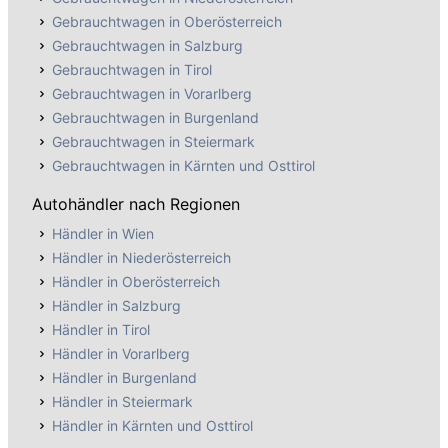
das entsprechende Drop-Down "Segment". Das ist ein
Gebrauchtwagen in Oberösterreich
idealer Start in den Gebrauchtwagen-Kauf, um die
Gebrauchtwagen in Salzburg
volle Übersicht zu bekommen!
Gebrauchtwagen in Tirol
Oder man sucht zuerst den
Wunsch-
Gebrauchtwagen in Vorarlberg
Gebrauchtwagen
mit allen Parametern, die wichtig
Gebrauchtwagen in Burgenland
sind und klicken dann im Suchergebnis im linken
Gebrauchtwagen in Steiermark
Bereich auf “+ Autos im Segment dieses Modells”.
Gebrauchtwagen in Kärnten und Osttirol
Doch ganz egal, wie und was man sucht, die Devise
Autohändler nach Regionen
heißt immer schnell zuschlagen: Denn die besten
Gebrauchtwagen sind stets am schnellsten wieder
Händler in Wien
verkauft. Und
jeder Gebrauchtwagen ist ein
Händler in Niederösterreich
Einzelstück
. Ein ähnliches Duplikat ist oft nicht so
Händler in Oberösterreich
schnell wiederzufinden.
Händler in Salzburg
Und es muss ja auch nicht immer eine Limousine oder
Händler in Tirol
ein SUV sein. Gerade wenn draußen die Temperaturen
Händler in Vorarlberg
ansteigen und die Sonne zum Vorschein kommt, ist
Händler in Burgenland
das
Cabrio
eine bevorzugte Alternative
. Im Herbst
Händler in Steiermark
sind andererseits solche Fahrzeuge oft etwas
Händler in Kärnten und Osttirol
günstiger zu kaufen.