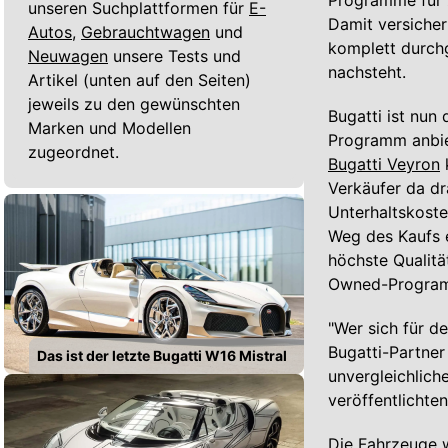
Programme für z
unseren Suchplattformen für
E-
Damit versicher
Autos,
Gebrauchtwagen
und
komplett durchg
Neuwagen
unsere Tests und
nachsteht.
Artikel (unten auf den Seiten)
jeweils zu den gewünschten
Bugatti ist nun
Marken und Modellen
Programm anbiet
zugeordnet.
Bugatti Veyron
k
Verkäufer da dr
Unterhaltskosten
Weg des Kaufs e
höchste Qualitä
Owned-Program
"Wer sich für d
Bugatti-Partner
Das ist der letzte Bugatti W16 Mistral
unvergleichlich
veröffentlichten
Die Fahrzeuge w