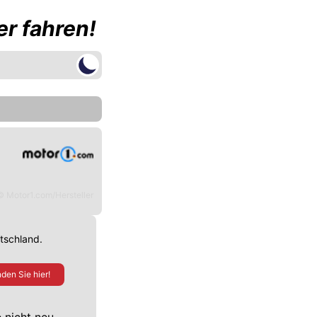
r fahren!
© Motor1.com/Hersteller
utschland.
den Sie hier!