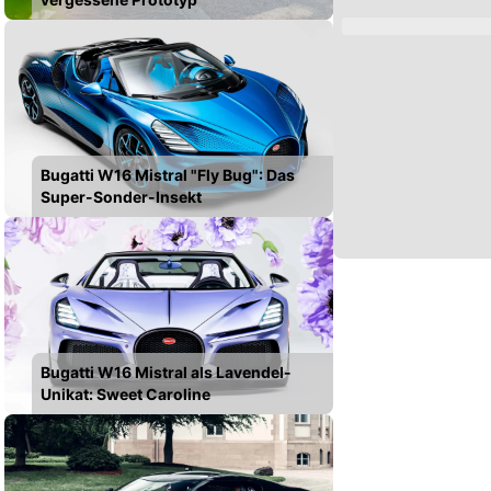
Bugatti W16 Mistral "Fly Bug": Das
Super-Sonder-Insekt
Bugatti W16 Mistral als Lavendel-
Unikat: Sweet Caroline