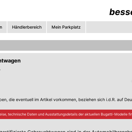
besse
n
Händlerbereich
Mein Parkplatz
chtwagen
.
en, die eventuell im Artikel vorkommen, beziehen sich i.d.R. auf De
eise, technische Daten und Ausstattungsdetails der aktuellen
Bugatti
-Modelle fin