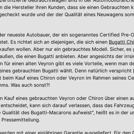
ertifizierte Gebrauchtwagen sind in der Automobilbranche
n die Hersteller ihren Kunden, dass sie einen Gebrauchten k
echeckt wurde und der der Qualität eines Neuwagens somit
 der neueste Autobauer, der ein sogenanntes Certified Pre
et. Es richtet sich an diejenigen, die sich einen
Bugatti Ch
aufen wollen. Aber nur ein gebrauchtes Modell. Sicher, es g
außen, die einen Bugatti anbieten. Aber angesichts der irrs
 für einen alten Veyron gibt es viele Vorteile, wenn man de
ines gebrauchten Bugatti wählt. Denn natürlich verspricht
t beim Kauf eines Chiron oder Veyron im Rahmen seines Cer
ms. Was auch sonst?!
en Kauf eines gebrauchten Veyron oder Chiron über einen au
 entscheidet, kann sich darauf verlassen, dass das Fahrzeu
e Qualität des Bugatti-Macarons aufweist", heißt es in der 
 Pressemitteilung.
erden mit einer einjährigen Garantie ausgeliefert. Für den C