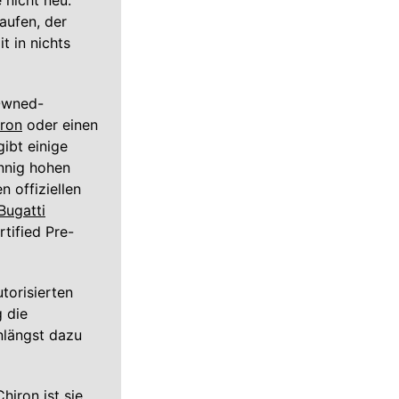
 nicht neu.
aufen, der
 in nichts
-Owned-
iron
oder einen
ibt einige
innig hohen
n offiziellen
Bugatti
tified Pre-
torisierten
g die
unlängst dazu
hiron ist sie