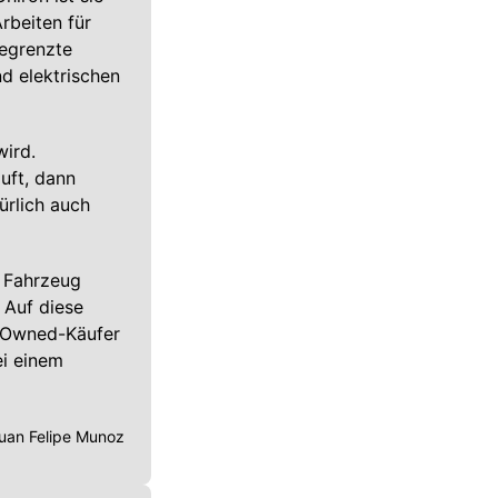
rbeiten für
begrenzte
d elektrischen
wird.
uft, dann
ürlich auch
s Fahrzeug
 Auf diese
e-Owned-Käufer
ei einem
uan Felipe Munoz