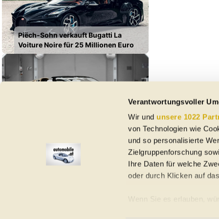
Piëch-Sohn verkauft Bugatti La
Voiture Noire für 25 Millionen Euro
Verantwortungsvoller Um
Wir und
unsere 1022 Part
Bugatti W16 Mistral "La Perle Rare":
von Technologien wie Cook
Ein Hauch von Milchkaffee
und so personalisierte We
Zielgruppenforschung sowi
Ihre Daten für welche Zwec
oder durch Klicken auf da
Elektroautos
Gebrauchtwagen
Neuwagen
Jahreswagen
Regional
A
Wenn Sie es erlauben, wür
Informationen über Ih
Homepage
Impressum
Nutzungsbedingungen
Datenschutzerklär