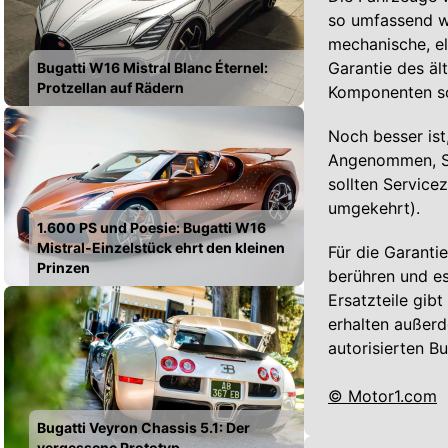
so umfassend wi
mechanische, el
Garantie des äl
Bugatti W16 Mistral Blanc Éternel:
Protzellan auf Rädern
Komponenten sow
Noch besser ist,
Angenommen, Si
sollten Service
umgekehrt).
1.600 PS und Poesie: Bugatti W16
Mistral-Einzelstück ehrt den kleinen
Für die Garanti
Prinzen
berühren und es
Ersatzteile gib
erhalten außerd
autorisierten Bu
© Motor1.com
Bugatti Veyron Chassis 5.1: Der
vergessene Prototyp