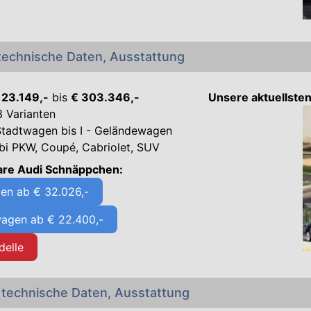
 technische Daten, Ausstattung
 23.149,-
bis
€ 303.346,-
Unsere aktuellste
 Varianten
Stadtwagen bis I - Geländewagen
bi PKW, Coupé, Cabriolet, SUV
are Audi Schnäppchen:
en ab € 32.026,-
agen ab € 22.400,-
delle
 technische Daten, Ausstattung