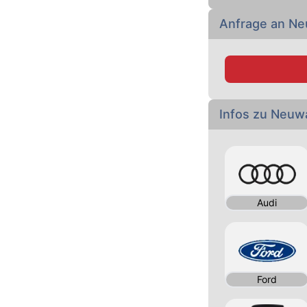
Anfrage an N
Infos zu Neu
Audi
Ford