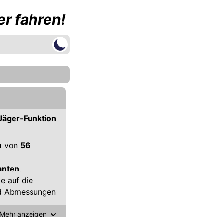
r fahren!
Jäger-Funktion
n
von
56
anten
.
e auf die
und Abmessungen
Mehr anzeigen