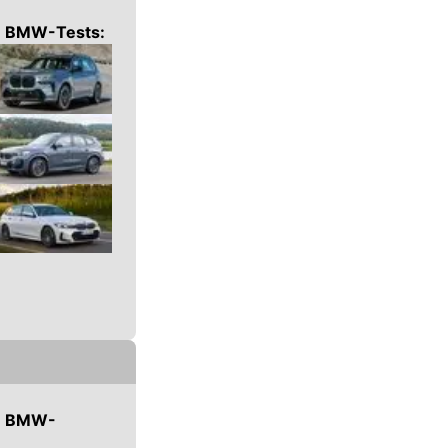
n
BMW
-Tests:
n
BMW-