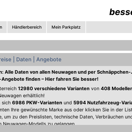
besse
n
Händlerbereich
Mein Parkplatz
eise | Daten | Angebote
: Alle Daten von allen Neuwagen und per Schnäppchen-
-Angebote finden – Hier fahren Sie besser!
sterreich
12980 verschiedene Varianten
von
408 Modelle
Neuwagen erhältlich!
n sich
6986 PKW-Varianten
und
5994 Nutzfahrzeug-Vari
unten Ihre gewünschte Marke aus oder klicken Sie in der List
e, um zu den Preislisten, technische Daten, Verbräuchen 
n Neuwagen-Modells zu gelangen.