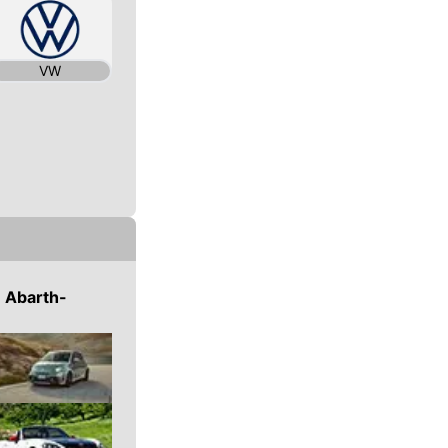
VW
n
Abarth
-