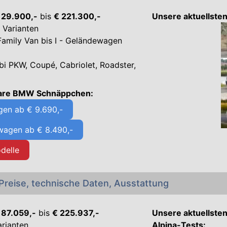
€ 29.900,-
bis
€ 221.300,-
Unsere aktuellste
 Varianten
Family Van bis I - Geländewagen
i PKW, Coupé, Cabriolet, Roadster,
bare BMW Schnäppchen:
n ab € 9.690,-
agen ab € 8.490,-
delle
Preise, technische Daten, Ausstattung
 87.059,-
bis
€ 225.937,-
Unsere aktuellste
arianten
Alpina
-Tests: