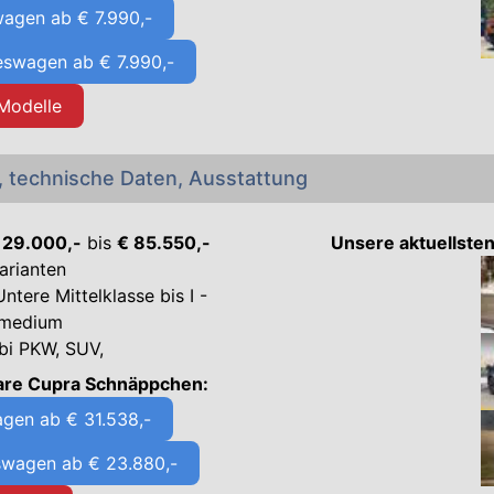
agen ab € 7.990,-
eswagen ab € 7.990,-
-Modelle
, technische Daten, Ausstattung
€ 29.000,-
bis
€ 85.550,-
Unsere aktuellste
arianten
ntere Mittelklasse bis I -
 medium
bi PKW, SUV,
bare Cupra Schnäppchen:
gen ab € 31.538,-
swagen ab € 23.880,-