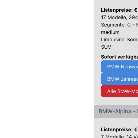
Listenpreise: 
17 Modelle, 294
Segmente: C - 
medium
Limousine, Komb
SUV
Sofort verfüg
BMW Neuwage
BMW Jahresw
Alle BMW-Mo
BMW-Alpina – 
Listenpreise: €
7 Modelle, 14 V