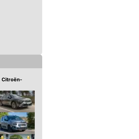
n
Citroën
-