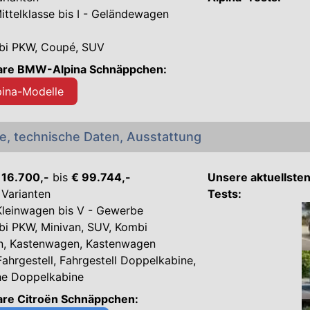
ttelklasse bis I - Geländewagen
bi PKW, Coupé, SUV
bare BMW-Alpina Schnäppchen:
pina-Modelle
se, technische Daten, Ausstattung
 16.700,-
bis
€ 99.744,-
Unsere aktuellste
 Varianten
Tests:
Kleinwagen bis V - Gewerbe
bi PKW, Minivan, SUV, Kombi
an, Kastenwagen, Kastenwagen
ahrgestell, Fahrgestell Doppelkabine,
che Doppelkabine
are Citroën Schnäppchen: