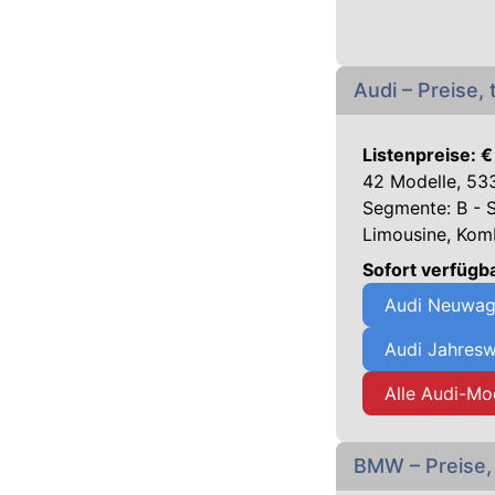
Audi – Preise,
Listenpreise: €
42 Modelle, 533
Segmente: B - 
Limousine, Kom
Sofort verfügb
Audi Neuwag
Audi Jahresw
Alle Audi-Mo
BMW – Preise,