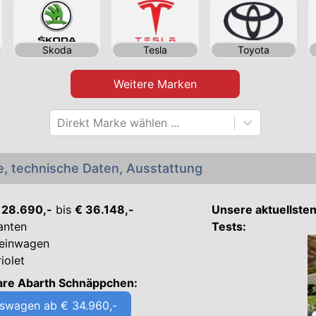
Skoda
Tesla
Toyota
Weitere Marken
Direkt Marke wählen ...
e, technische Daten, Ausstattung
€ 28.690,-
bis
€ 36.148,-
Unsere aktuellste
ianten
Tests:
leinwagen
iolet
are Abarth Schnäppchen:
swagen ab € 34.960,-