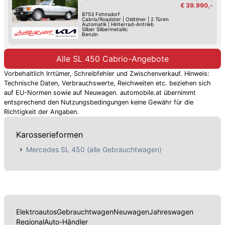
€ 39.990,-
8753
Fohnsdorf
Cabrio/Roadster
|
Oldtimer
|
2 Türen
Automatik
|
Hinterrad-Antrieb
Silber Silbermetallic
Benzin
Alle SL 450 Cabrio-Angebote
Vorbehaltlich Irrtümer, Schreibfehler und Zwischenverkauf. Hinweis:
Technische Daten, Verbrauchswerte, Reichweiten etc. beziehen sich
auf EU-Normen sowie auf Neuwagen. automobile.at übernimmt
entsprechend den Nutzungsbedingungen keine Gewähr für die
Richtigkeit der Angaben.
Karosserieformen
Mercedes SL 450 (alle Gebrauchtwagen)
Elektroautos
Gebrauchtwagen
Neuwagen
Jahreswagen
Regional
Auto-Händler