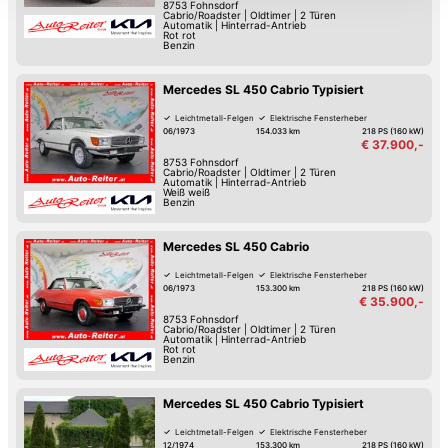
8753
Fohnsdorf
Cabrio/Roadster
|
Oldtimer
|
2 Türen
Datenschutzerklärung
anpassen.
Automatik
|
Hinterrad-Antrieb
Rot rot
Benzin
Mercedes SL 450 Cabrio Typisiert
Leichtmetall-Felgen
Elektrische Fensterheber
06/1973
154.033 km
218 PS (160 kW)
€ 37.900,-
8753
Fohnsdorf
Cabrio/Roadster
|
Oldtimer
|
2 Türen
Automatik
|
Hinterrad-Antrieb
Weiß weiß
Benzin
Mercedes SL 450 Cabrio
Leichtmetall-Felgen
Elektrische Fensterheber
06/1973
153.300 km
218 PS (160 kW)
€ 35.900,-
8753
Fohnsdorf
Cabrio/Roadster
|
Oldtimer
|
2 Türen
Automatik
|
Hinterrad-Antrieb
Rot rot
Benzin
Mercedes SL 450 Cabrio Typisiert
Leichtmetall-Felgen
Elektrische Fensterheber
12/1974
153.300 km
218 PS (160 kW)