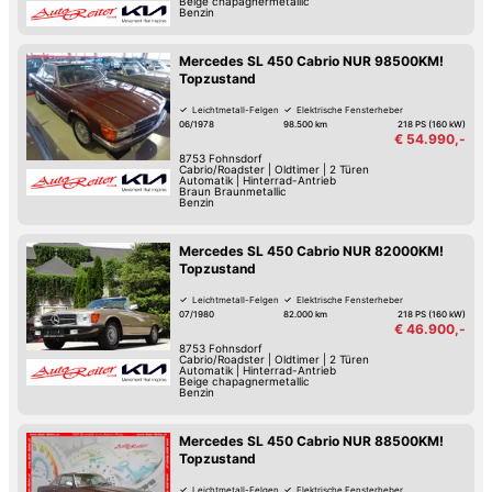
Beige chapagnermetallic
Benzin
Mercedes SL 450 Cabrio NUR 98500KM!
Topzustand
Leichtmetall-Felgen
Elektrische Fensterheber
06/1978
98.500 km
218 PS (160 kW)
€ 54.990,-
8753
Fohnsdorf
Cabrio/Roadster
|
Oldtimer
|
2 Türen
Automatik
|
Hinterrad-Antrieb
Braun Braunmetallic
Benzin
Mercedes SL 450 Cabrio NUR 82000KM!
Topzustand
Leichtmetall-Felgen
Elektrische Fensterheber
07/1980
82.000 km
218 PS (160 kW)
€ 46.900,-
8753
Fohnsdorf
Cabrio/Roadster
|
Oldtimer
|
2 Türen
Automatik
|
Hinterrad-Antrieb
Beige chapagnermetallic
Benzin
Mercedes SL 450 Cabrio NUR 88500KM!
Topzustand
Leichtmetall-Felgen
Elektrische Fensterheber