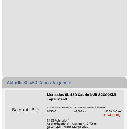
Aktuelle SL 450 Cabrio-Angebote
Mercedes SL 450 Cabrio NUR 82000KM!
Topzustand
Leichtmetall-Felgen
Elektrische Fensterheber
Bald mit Bild
06/1980
82.000 km
218 PS (160 kW)
€ 54.900,-
8753
Fohnsdorf
Cabrio/Roadster
|
Oldtimer
|
2 Türen
Automatik
|
Hinterrad-Antrieb