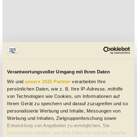
Verantwortungsvoller Umgang mit Ihren Daten
Wir und
unsere 1022 Partner
verarbeiten Ihre
Aktuelle Sonstige Cabrio-Angebote
persönlichen Daten, wie z. B. Ihre IP-Adresse, mithilfe
von Technologien wie Cookies, um Informationen auf
MINI Cabrio C John Cooper Works Trim
Ihrem Gerät zu speichern und darauf zuzugreifen und so
Autom. Klimaanlage mit 2 Zonen
Voll-LED-Scheinwerfer
personalisierte Werbung und Inhalte, Messungen von
Abstands-Warnung
Induktives Laden des Handys
Android Auto
Apple CarPlay
Blendfreies Fernlicht
Werbung und Inhalten, Zielgruppenforschung sowie
Fernlicht-Assistent
05/2026
9.000 km
163 PS (120 kW)
€ 38.900,-
Entwicklung von Angeboten zu ermöglichen. Sie
4844
Regau
Cabrio/Roadster
|
Jahreswagen
|
2 Türen
entscheiden darüber, wer Ihre Daten für welche Zwecke
Automatik
|
Front-Antrieb