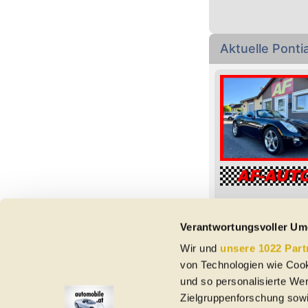
Aktuelle Pont
Verantwortungsvoller Um
Wir und
unsere 1022 Part
Vorbehaltlich Irrtümer,
von Technologien wie Cook
etc. beziehen sich au
und so personalisierte We
Nutzungsbedingungen ke
Zielgruppenforschung sowi