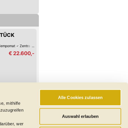
LSTÜCK
Tempomat
Zentralverriegelung
Leichtmetall-Felgen
Klimaanlage
€ 22.600,-
Alle Cookies zulassen
e, mithilfe
hswerte, Reichweiten
 zuzugreifen
den
Auswahl erlauben
darüber, wer