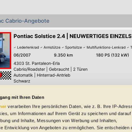
iac Cabrio-Angebote
Pontiac Solstice 2.4 | NEUWERTIGES EINZE
Lederlenkrad
Armstütze
Sportsitze
Multifunktions-Lenkrad
06/2007
9.350 km
180 PS (132 kW)
4303
St. Pantaleon-Erla
Cabrio/Roadster
|
Gebraucht
|
2 Türen
Automatik
|
Hinterrad-Antrieb
Schwarz
Benzin
gang mit Ihren Daten
Alle Pontiac Cabrio-Angebote
ner
verarbeiten Ihre persönlichen Daten, wie z. B. Ihre IP-Adress
 Schreibfehler und Zwischenverkauf. Hinweis: Technische Daten, Verbrauc
ies, um Informationen auf Ihrem Gerät zu speichern und darauf
f EU-Normen sowie auf Neuwagen. automobile.at übernimmt entsprechend 
rbung und Inhalte, Messungen von Werbung und Inhalten,
ine Gewähr für die Richtigkeit der Angaben.
e Entwicklung von Angeboten zu ermöglichen. Sie entscheiden 