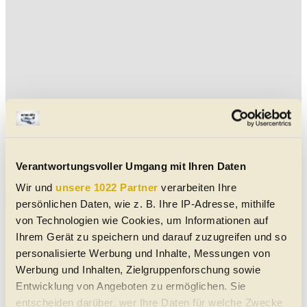
Verantwortungsvoller Umgang mit Ihren Daten
Wir und
unsere 1022 Partner
verarbeiten Ihre
Aktuelle Sonstige Cabrio-Angebote
persönlichen Daten, wie z. B. Ihre IP-Adresse, mithilfe
von Technologien wie Cookies, um Informationen auf
Pontiac Solstice 2.4 | NEUWERTIGES
EINZELSTÜCK
Ihrem Gerät zu speichern und darauf zuzugreifen und so
personalisierte Werbung und Inhalte, Messungen von
Lederlenkrad
Armstütze
Sportsitze
Multifunktions-Lenkrad
Tempomat
Zentralverriegelung
Werbung und Inhalten, Zielgruppenforschung sowie
Leichtmetall-Felgen
Klimaanlage
06/2007
9.350 km
180 PS (132 kW)
Entwicklung von Angeboten zu ermöglichen. Sie
€ 22.600,-
4303
St. Pantaleon-Erla
entscheiden darüber, wer Ihre Daten für welche Zwecke
Cabrio/Roadster
|
Gebraucht
|
2 Türen