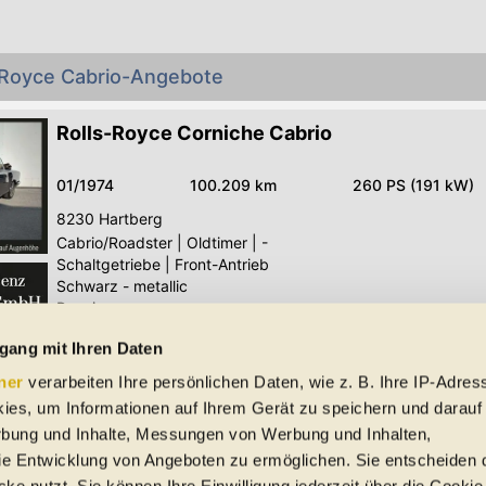
s-Royce Cabrio-Angebote
Rolls-Royce Corniche Cabrio
01/1974
100.209 km
260 PS (191 kW)
8230
Hartberg
Cabrio/Roadster
|
Oldtimer
|
-
Schaltgetriebe
|
Front-Antrieb
Schwarz - metallic
Benzin
gang mit Ihren Daten
Alle Rolls-Royce Cabrio-Angebote
ner
verarbeiten Ihre persönlichen Daten, wie z. B. Ihre IP-Adress
 Schreibfehler und Zwischenverkauf. Hinweis: Technische Daten, Verbrauc
ies, um Informationen auf Ihrem Gerät zu speichern und darauf
f EU-Normen sowie auf Neuwagen. automobile.at übernimmt entsprechend 
rbung und Inhalte, Messungen von Werbung und Inhalten,
ine Gewähr für die Richtigkeit der Angaben.
e Entwicklung von Angeboten zu ermöglichen. Sie entscheiden 