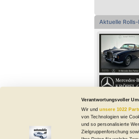
Aktuelle Roll
Verantwortungsvoller Um
Wir und
unsere 1022 Part
Vorbehaltlich Irrtümer,
von Technologien wie Cook
etc. beziehen sich au
und so personalisierte We
Nutzungsbedingungen ke
Zielgruppenforschung sowi