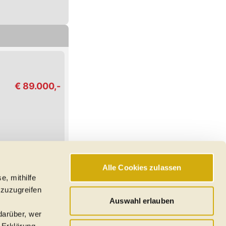
€ 89.000,-
Alle Cookies zulassen
e, mithilfe
hswerte, Reichweiten
 zuzugreifen
den
Auswahl erlauben
darüber, wer