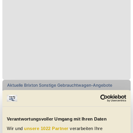
Aktuelle Brixton Sonstige Gebrauchtwagen-Angebote
Brixton Crossfire 500 XC
12/2024
5 km
48 PS (35 kW)
€ 5.590,-
2130
Mistelbach
Verantwortungsvoller Umgang mit Ihren Daten
-
|
Gebraucht
|
-
Schaltgetriebe
|
-
Gold Desert Gold matt - metallic
Wir und
unsere 1022 Partner
verarbeiten Ihre
Benzin