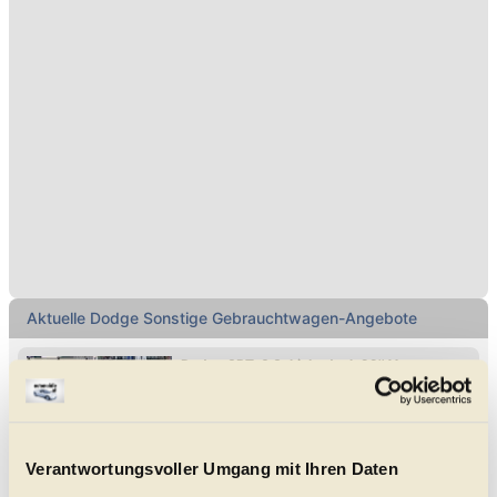
Aktuelle Dodge Sonstige Gebrauchtwagen-Angebote
Dodge SRT-8 Schiebedach 22'' Vossen
*40.000KM* LIEBHABER
Lederlenkrad
CD-Player
Park-Kamera
Park-Assistent hinten
Park-Assistent vorne
Bluetooth
Sport-Fahrwerk
Multifunktions-Lenkrad
02/2012
40.000 km
432 PS (318 kW)
€ 49.900,-
Verantwortungsvoller Umgang mit Ihren Daten
5020
Salzburg
Coupé/Sportwagen
|
Gebraucht
|
3 Türen