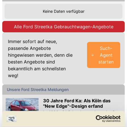
Keine Daten verfügbar
Alle Ford Streetka Gebrauchtwagen-Angebote
Immer sofort auf neue,
passende Angebote
Such-
hingewiesen werden, denn die
Agent
besten Angebote sind
starten
bekanntlich am schnellsten
weg!
Unsere Ford Streetka Meldungen
30 Jahre Ford Ka: Als Köln das
"New Edge"-Design erfand
Ist 1996 wirklich schon so lange her?
Wir blicken zurück
30 Jahre Ford Ka: Der Kölner Kleinstwagen-Pionier im New