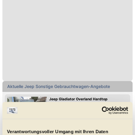
Aktuelle Jeep Sonstige Gebrauchtwagen-Angebote
Jeep Gladiator Overland Hardtop
Autom. Klimaanlage mit 2 Zonen
Lederlenkrad
Regensensor
Isofix Kindersitz-Befestigung
Anhängerkupplung
Leichtmetall-Felgen
Elektrische Fensterheber
08/2021
22.439 km
264 PS (194 kW)
€ 88.800,-
Verantwortungsvoller Umgang mit Ihren Daten
8054
Graz