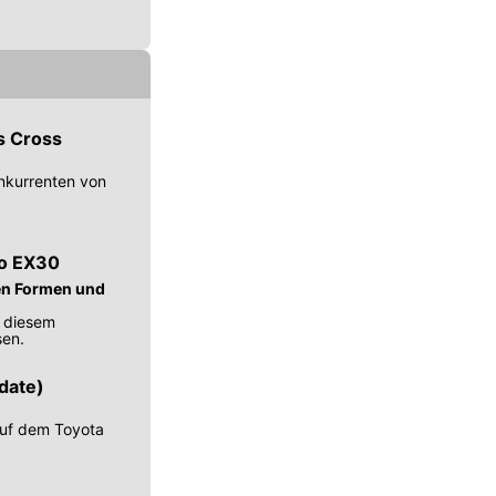
s Cross
nkurrenten von
vo EX30
en Formen und
n diesem
sen.
date)
 auf dem Toyota