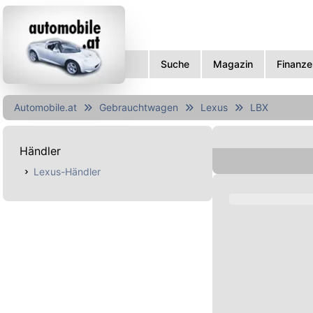
Suche
Magazin
Finanze
Automobile.at
Gebrauchtwagen
Lexus
LBX
Händler
Lexus-Händler