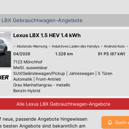
us LBX Gebrauchtwagen-Angebote
Lexus LBX 1.5 HEV 1.4 kWh
Abstands-Warnung
Induktives Laden des Handys
Android Auto
04/2026
1.328 km
91 PS (67 kW)
7123
Mönchhof
MwSt. ausweisbar
SUV/Geländewagen/Pickup
|
Jahreswagen
|
5 Türen
Automatik
|
Front-Antrieb
Grau Manhattangrau - metallic
Benzin-Hybrid
Alle Lexus LBX Gebrauchtwagen-Angebote
f neue, passende Angebote hingewiesen
Such-
e besten Angebote sind bekanntlich am