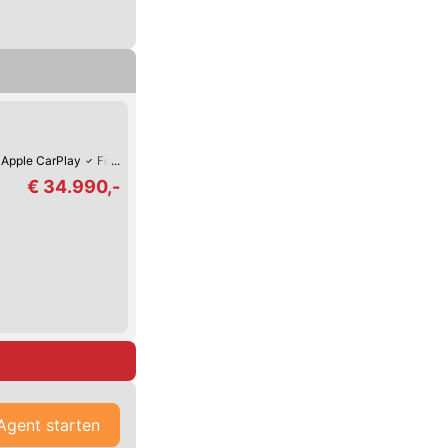
Apple CarPlay
Fernlicht-Assistent
Verkehrszeichen-Erkennung
Spurwech
€ 34.990,-
Agent starten