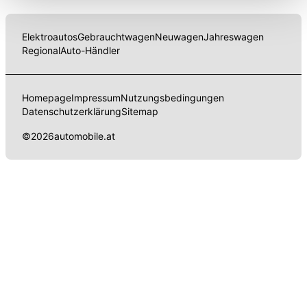
Funktionalitäten der Website zur Verfügung stehen. Sie
können die Einstellungen jederzeit in unserer
Elektroautos
Gebrauchtwagen
Neuwagen
Jahreswagen
Datenschutzerklärung
anpassen.
Regional
Auto-Händler
Homepage
Impressum
Nutzungsbedingungen
Datenschutzerklärung
Sitemap
©
2026
automobile.at