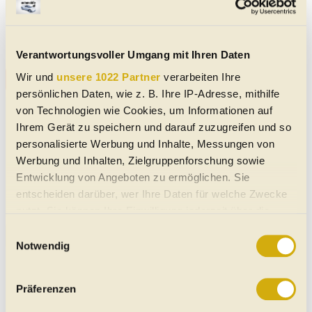
Aktuelle Mercedes A 210 Gebrauchtwagen-Angebote
Keine Daten verfügbar
Verantwortungsvoller Umgang mit Ihren Daten
Wir und
unsere 1022 Partner
verarbeiten Ihre
Alle Mercedes A 210 Gebrauchtwagen-Angebote
persönlichen Daten, wie z. B. Ihre IP-Adresse, mithilfe
von Technologien wie Cookies, um Informationen auf
Immer sofort auf neue,
Ihrem Gerät zu speichern und darauf zuzugreifen und so
passende Angebote
Such-
personalisierte Werbung und Inhalte, Messungen von
hingewiesen werden, denn die
Agent
Werbung und Inhalten, Zielgruppenforschung sowie
besten Angebote sind
starten
Entwicklung von Angeboten zu ermöglichen. Sie
bekanntlich am schnellsten
entscheiden darüber, wer Ihre Daten für welche Zwecke
weg!
nutzt. Sie können Ihre Einwilligung jederzeit über die
Cookie-Erklärung oder durch Klicken auf das Privacy
Einwilligungsauswahl
Unsere Mercedes A 210 Meldungen
Trigger Symbol ändern oder widerrufen
Notwendig
Mercedes A-Klasse (1997-2004):
Klassiker der Zukunft?
Wenn Sie es erlauben, würden wir auch gerne:
Präferenzen
Der legendäre Elchtest-Benz wird auch
Informationen über Ihre geografische Lage erfassen,
schon 25 Jahre alt (Update)