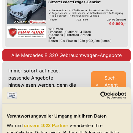
Sitzer*Leder*Erdgas-Benzin*
Lederlenkrad
CD-Player
Park-Assistent hinten
Regensensor
Lichtsensor
Isofix Kindersitz-Befestigung
Tag-Fahrlicht
Multifunktions-Lenkrad
11/1997
72.814 km
224 PS (165 kW)
€ 9.990,-
1230
Wien
Limousine
|
Oldtimer
|
4 Türen
Automatik
|
Hinterrad-Antrieb
Weiß
Benzin
|
9.9 l/100km
|
238
g CO
/km (komb.)
2
Alle Mercedes E 320 Gebrauchtwagen-Angebote
Immer sofort auf neue,
passende Angebote
Such-
hingewiesen werden, denn die
Agent
besten Angebote sind
starten
bekanntlich am schnellsten
weg!
Verantwortungsvoller Umgang mit Ihren Daten
Unsere Mercedes E 320 Meldungen
Wir und
unsere 1022 Partner
verarbeiten Ihre
Mercedes S 124: Das zweite T-
persönlichen Daten, wie z. B. Ihre IP-Adresse, mithilfe