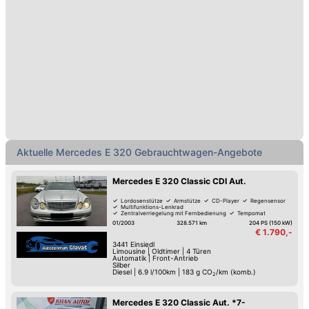
Aktuelle Mercedes E 320 Gebrauchtwagen-Angebote
Mercedes E 320 Classic CDI Aut.
Lordosenstütze
Armstütze
CD-Player
Regensensor
Multifunktions-Lenkrad
Zentralverriegelung mit Fernbedienung
Tempomat
Autom. Klimaanlage
01/2003
328.571 km
204 PS (150 kW)
€ 1.790,-
3441
Einsiedl
Limousine
|
Oldtimer
|
4 Türen
Automatik
|
Front-Antrieb
Silber
Diesel
|
6.9 l/100km
|
183
g CO
/km (komb.)
2
Mercedes E 320 Classic Aut. *7-