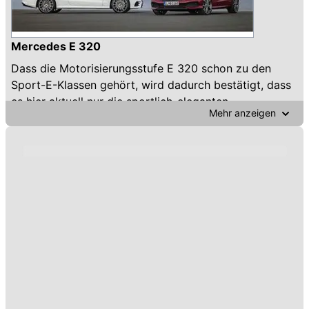
Mercedes E 320
Dass die Motorisierungsstufe E 320 schon zu den
Sport-E-Klassen gehört, wird dadurch bestätigt, dass
es hier aktuell nur die sportlich-eleganten
Mehr anzeigen
Karosserieformen Coupé (im Bild) und Cabrio gibt.