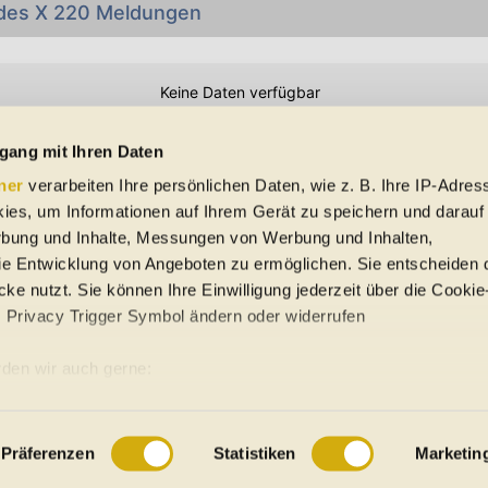
des X 220 Meldungen
Keine Daten verfügbar
Preisangaben in den Meldungen gelten für Deutschland. Quelle: Auto-News
gang mit Ihren Daten
ner
verarbeiten Ihre persönlichen Daten, wie z. B. Ihre IP-Adress
 Schreibfehler und Zwischenverkauf. Hinweis: Technische Daten, Verbrauc
ies, um Informationen auf Ihrem Gerät zu speichern und darauf
f EU-Normen sowie auf Neuwagen. automobile.at übernimmt entsprechend 
ine Gewähr für die Richtigkeit der Angaben.
rbung und Inhalte, Messungen von Werbung und Inhalten,
e Entwicklung von Angeboten zu ermöglichen. Sie entscheiden 
ke nutzt. Sie können Ihre Einwilligung jederzeit über die Cookie
s Privacy Trigger Symbol ändern oder widerrufen
uto-Händler
den wir auch gerne:
re geografische Lage erfassen, welche bis auf einige Meter gena
ung
Sitemap
es Scannen nach bestimmten Merkmalen (Fingerprinting) identifiz
Präferenzen
Statistiken
Marketin
 wie Ihre persönlichen Daten verarbeitet werden, und legen Sie 
 Einzelheiten
fest.