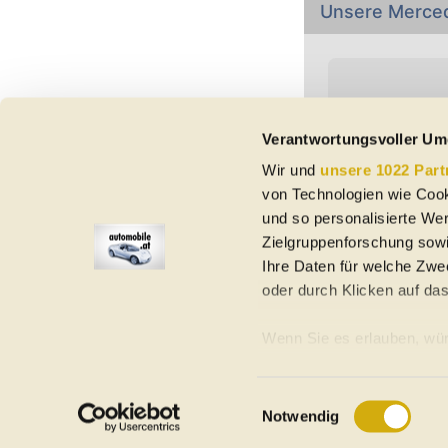
Unsere Merce
Verantwortungsvoller Um
Wir und
unsere 1022 Part
Vorbehaltlich Irrtümer,
von Technologien wie Cook
etc. beziehen sich au
Nutzungsbedingungen ke
und so personalisierte We
Zielgruppenforschung sowi
Ihre Daten für welche Zwec
oder durch Klicken auf da
Elektroautos
Gebrauchtwagen
Neuwagen
Jahreswagen
Regional
A
Wenn Sie es erlauben, wür
Informationen über Ih
Homepage
Impressum
Nutzungsbedingungen
Datenschutzerklär
Ihr Gerät durch aktiv
Einwilligungsauswahl
©
2026
automobile.at
Notwendig
Erfahren Sie mehr darüber,
Präferenzen im
Abschnitt