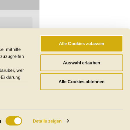
Alle Cookies zulassen
e, mithilfe
hswerte, Reichweiten
 zuzugreifen
den
Auswahl erlauben
darüber, wer
-Erklärung
Alle Cookies ablehnen
u sein können
ieren
g
Details zeigen
Ihre