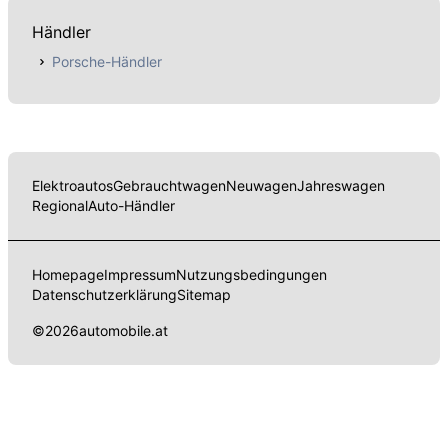
Händler
Porsche-Händler
Elektroautos
Gebrauchtwagen
Neuwagen
Jahreswagen
Regional
Auto-Händler
Homepage
Impressum
Nutzungsbedingungen
Datenschutzerklärung
Sitemap
©
2026
automobile.at