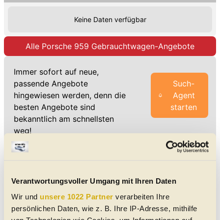
Keine Daten verfügbar
Alle Porsche 959 Gebrauchtwagen-Angebote
Immer sofort auf neue,
passende Angebote
Such-
hingewiesen werden, denn die
Agent
besten Angebote sind
starten
bekanntlich am schnellsten
weg!
Unsere Porsche 959 Meldungen
5 legendäre Auto-Duelle der
Verantwortungsvoller Umgang mit Ihren Daten
1980er-Jahre
Welche Modelle sind Ihre Sieger der
Wir und
unsere 1022 Partner
verarbeiten Ihre
Herzen?
persönlichen Daten, wie z. B. Ihre IP-Adresse, mithilfe
In dieser Liste lassen wir fünf mythische Duelle aus den