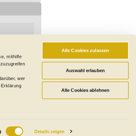
Alle Cookies zulassen
e, mithilfe
hswerte, Reichweiten
 zuzugreifen
den
Auswahl erlauben
darüber, wer
-Erklärung
Alle Cookies ablehnen
u sein können
ieren
g
Details zeigen
Ihre