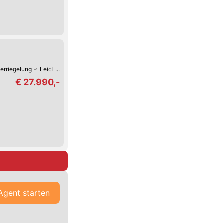
verriegelung
Leichtmetall-Felgen
Klimaanlage
€ 27.990,-
Agent starten