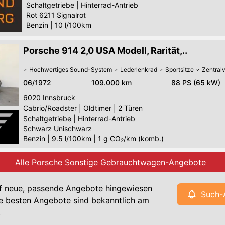
Schaltgetriebe
|
Hinterrad-Antrieb
Rot 6211 Signalrot
Benzin
|
10 l/100km
Porsche 914 2,0 USA Modell, Rarität,..
Hochwertiges Sound-System
Lederlenkrad
Sportsitze
Zentral
06/1972
109.000 km
88 PS (65 kW)
6020
Innsbruck
Cabrio/Roadster
|
Oldtimer
|
2 Türen
Schaltgetriebe
|
Hinterrad-Antrieb
Schwarz Unischwarz
Benzin
|
9.5 l/100km
|
1
g CO
/km (komb.)
2
Alle Porsche Sonstige Gebrauchtwagen-Angebote
f neue, passende Angebote hingewiesen
Such-
e besten Angebote sind bekanntlich am
!