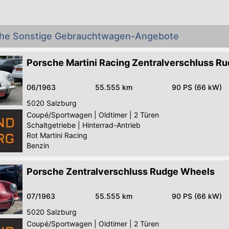
che Sonstige Gebrauchtwagen-Angebote
Porsche Martini Racing Zentralverschluss R
06/1963
55.555 km
90 PS (66 kW)
5020
Salzburg
Coupé/Sportwagen
|
Oldtimer
|
2 Türen
Schaltgetriebe
|
Hinterrad-Antrieb
Rot Martini Racing
Benzin
Porsche Zentralverschluss Rudge Wheels
07/1963
55.555 km
90 PS (66 kW)
5020
Salzburg
Coupé/Sportwagen
|
Oldtimer
|
2 Türen