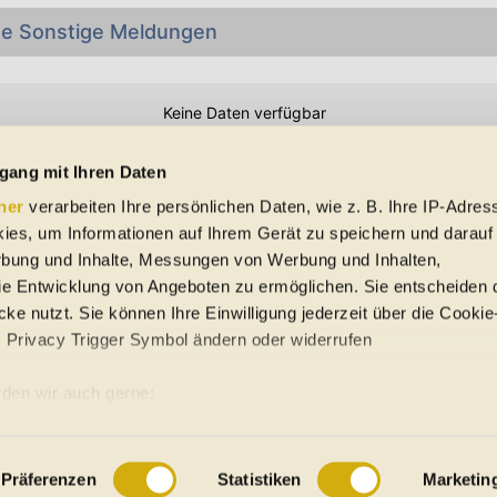
e Sonstige Meldungen
Keine Daten verfügbar
Preisangaben in den Meldungen gelten für Deutschland. Quelle: Auto-News
gang mit Ihren Daten
ner
verarbeiten Ihre persönlichen Daten, wie z. B. Ihre IP-Adress
 Schreibfehler und Zwischenverkauf. Hinweis: Technische Daten, Verbrauc
ies, um Informationen auf Ihrem Gerät zu speichern und darauf
f EU-Normen sowie auf Neuwagen. automobile.at übernimmt entsprechend 
rbung und Inhalte, Messungen von Werbung und Inhalten,
ine Gewähr für die Richtigkeit der Angaben.
e Entwicklung von Angeboten zu ermöglichen. Sie entscheiden 
ke nutzt. Sie können Ihre Einwilligung jederzeit über die Cookie
s Privacy Trigger Symbol ändern oder widerrufen
uto-Händler
den wir auch gerne:
re geografische Lage erfassen, welche bis auf einige Meter gena
ung
Sitemap
es Scannen nach bestimmten Merkmalen (Fingerprinting) identifiz
Präferenzen
Statistiken
Marketin
 wie Ihre persönlichen Daten verarbeitet werden, und legen Sie 