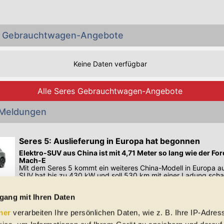
es Gebrauchtwagen-Angebote
Keine Daten verfügbar
Alle Seres Gebrauchtwagen-Angebote
 Meldungen
Seres 5: Auslieferung in Europa hat begonnen
Elektro-SUV aus China ist mit 4,71 Meter so lang wie der F
Mach-E
Mit dem Seres 5 kommt ein weiteres China-Modell in Europa a
SUV hat bis zu 430 kW und soll 530 km mit einer Ladung scha
Preisangaben in den Meldungen gelten für Deutschland. Quelle: Auto-News
gang mit Ihren Daten
ner
verarbeiten Ihre persönlichen Daten, wie z. B. Ihre IP-Adress
 Schreibfehler und Zwischenverkauf. Hinweis: Technische Daten, Verbrauc