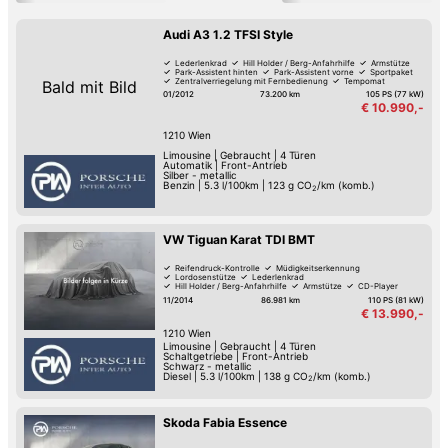
Audi A3 1.2 TFSI Style
Lederlenkrad
Hill Holder / Berg-Anfahrhilfe
Armstütze
Park-Assistent hinten
Park-Assistent vorne
Sportpaket
Zentralverriegelung mit Fernbedienung
Tempomat
Bald mit Bild
01/2012
73.200 km
105 PS (77 kW)
€ 10.990,-
1210
Wien
Limousine
|
Gebraucht
|
4 Türen
Automatik
|
Front-Antrieb
Silber - metallic
Benzin
|
5.3 l/100km
|
123
g CO
/km (komb.)
2
VW Tiguan Karat TDI BMT
Reifendruck-Kontrolle
Müdigkeitserkennung
Lordosenstütze
Lederlenkrad
Hill Holder / Berg-Anfahrhilfe
Armstütze
CD-Player
Selbständiges Einparken
11/2014
86.981 km
110 PS (81 kW)
€ 13.990,-
1210
Wien
Limousine
|
Gebraucht
|
4 Türen
Schaltgetriebe
|
Front-Antrieb
Schwarz - metallic
Diesel
|
5.3 l/100km
|
138
g CO
/km (komb.)
2
Skoda Fabia Essence