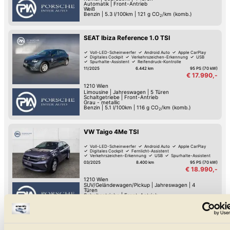
Automatik
|
Front-Antrieb
Weiß
Benzin
|
5.3 l/100km
|
121
g CO
/km (komb.)
2
SEAT Ibiza Reference 1.0 TSI
Voll-LED-Scheinwerfer
Android Auto
Apple CarPlay
Digitales Cockpit
Verkehrszeichen-Erkennung
USB
Spurhalte-Assistent
Reifendruck-Kontrolle
11/2025
6.442 km
95 PS (70 kW)
€ 17.990,-
1210
Wien
Limousine
|
Jahreswagen
|
5 Türen
Schaltgetriebe
|
Front-Antrieb
Grau - metallic
Benzin
|
5.1 l/100km
|
116
g CO
/km (komb.)
2
VW Taigo 4Me TSI
Voll-LED-Scheinwerfer
Android Auto
Apple CarPlay
Digitales Cockpit
Fernlicht-Assistent
Verkehrszeichen-Erkennung
USB
Spurhalte-Assistent
03/2025
8.400 km
95 PS (70 kW)
€ 18.990,-
1210
Wien
SUV/Geländewagen/Pickup
|
Jahreswagen
|
4
Türen
Schaltgetriebe
|
Front-Antrieb
Grau - metallic
Benzin
|
5.5 l/100km
|
124
g CO
/km (komb.)
2
Cupra Formentor 1.5 TSI 150 PS DSG ACT