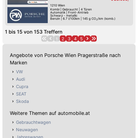
1210
Wien
Kombi
|
Gebraucht
|
4 Türen
Automatik
|
Front-Antrieb
Schwarz - metallic
Benzin
|
6.7 l/100km
|
145
g CO
/km (komb.)
2
1
bis
15
von
153
Treffern
2
3
4
5
1
Angebote von Porsche Wien Pragerstraße nach
Marken
VW
Audi
Cupra
SEAT
Skoda
Weitere Themen auf automobile.at
Gebrauchtwagen
Neuwagen
Jahreswagen