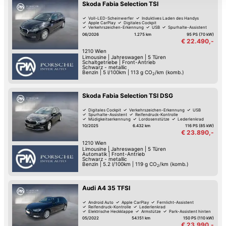
Skoda Fabia Selection TSI
Voll-LED-Scheinwerfer
Induktives Laden des Handys
Apple CarPlay
Digitales Cockpit
Verkehrszeichen-Erkennung
USB
Spurhalte-Assistent
Reifendruck-Kontrolle
06/2026
1.275 km
95 PS (70 kW)
€ 22.490,-
1210
Wien
Limousine
|
Jahreswagen
|
5 Türen
Schaltgetriebe
|
Front-Antrieb
Schwarz - metallic
Benzin
|
5 l/100km
|
113
g CO
/km (komb.)
2
Skoda Fabia Selection TSI DSG
Digitales Cockpit
Verkehrszeichen-Erkennung
USB
Spurhalte-Assistent
Reifendruck-Kontrolle
Müdigkeitserkennung
Lordosenstütze
Lederlenkrad
10/2025
6.432 km
116 PS (85 kW)
€ 23.890,-
1210
Wien
Limousine
|
Jahreswagen
|
5 Türen
Automatik
|
Front-Antrieb
Schwarz - metallic
Benzin
|
5.2 l/100km
|
119
g CO
/km (komb.)
2
Audi A4 35 TFSI
Android Auto
Apple CarPlay
Fernlicht-Assistent
Reifendruck-Kontrolle
Lederlenkrad
Elektrische Heckklappe
Armstütze
Park-Assistent hinten
05/2022
54.151 km
150 PS (110 kW)
€ 23.990,-