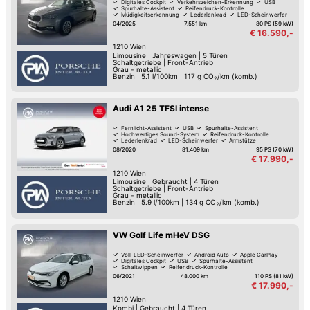
Digitales Cockpit
Verkehrszeichen-Erkennung
USB
Spurhalte-Assistent
Reifendruck-Kontrolle
Müdigkeitserkennung
Lederlenkrad
LED-Scheinwerfer
04/2025
7.551 km
80 PS (59 kW)
€ 16.590,-
1210
Wien
Limousine
|
Jahreswagen
|
5 Türen
Schaltgetriebe
|
Front-Antrieb
Grau - metallic
Benzin
|
5.1 l/100km
|
117
g CO
/km (komb.)
2
Audi A1 25 TFSI intense
Fernlicht-Assistent
USB
Spurhalte-Assistent
Hochwertiges Sound-System
Reifendruck-Kontrolle
Lederlenkrad
LED-Scheinwerfer
Armstütze
08/2020
81.409 km
95 PS (70 kW)
€ 17.990,-
1210
Wien
Limousine
|
Gebraucht
|
4 Türen
Schaltgetriebe
|
Front-Antrieb
Grau - metallic
Benzin
|
5.9 l/100km
|
134
g CO
/km (komb.)
2
VW Golf Life mHeV DSG
Voll-LED-Scheinwerfer
Android Auto
Apple CarPlay
Digitales Cockpit
USB
Spurhalte-Assistent
Schaltwippen
Reifendruck-Kontrolle
06/2021
48.000 km
110 PS (81 kW)
€ 17.990,-
1210
Wien
Kombi
|
Gebraucht
|
4 Türen