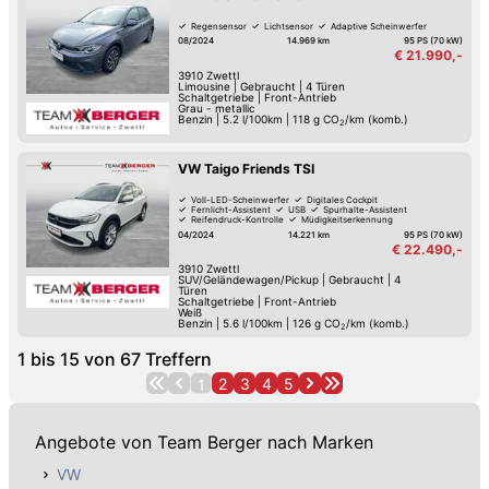
Regensensor
Lichtsensor
Adaptive Scheinwerfer
08/2024
14.969 km
95 PS (70 kW)
€ 21.990,-
3910
Zwettl
Limousine
|
Gebraucht
|
4 Türen
Schaltgetriebe
|
Front-Antrieb
Grau - metallic
Benzin
|
5.2 l/100km
|
118
g CO
/km (komb.)
2
VW Taigo Friends TSI
Voll-LED-Scheinwerfer
Digitales Cockpit
Fernlicht-Assistent
USB
Spurhalte-Assistent
Reifendruck-Kontrolle
Müdigkeitserkennung
LED-Tag-Fahrlicht
04/2024
14.221 km
95 PS (70 kW)
€ 22.490,-
3910
Zwettl
SUV/Geländewagen/Pickup
|
Gebraucht
|
4
Türen
Schaltgetriebe
|
Front-Antrieb
Weiß
Benzin
|
5.6 l/100km
|
126
g CO
/km (komb.)
2
1
bis
15
von
67
Treffern
2
3
4
5
1
Angebote von Team Berger nach Marken
VW