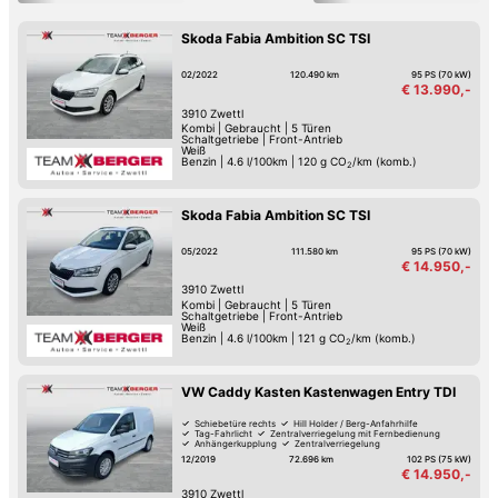
Skoda Fabia Ambition SC TSI
02/2022
120.490 km
95 PS (70 kW)
€ 13.990,-
3910
Zwettl
Kombi
|
Gebraucht
|
5 Türen
Schaltgetriebe
|
Front-Antrieb
Weiß
Benzin
|
4.6 l/100km
|
120
g CO
/km (komb.)
2
Skoda Fabia Ambition SC TSI
05/2022
111.580 km
95 PS (70 kW)
€ 14.950,-
3910
Zwettl
Kombi
|
Gebraucht
|
5 Türen
Schaltgetriebe
|
Front-Antrieb
Weiß
Benzin
|
4.6 l/100km
|
121
g CO
/km (komb.)
2
VW Caddy Kasten Kastenwagen Entry TDI
Schiebetüre rechts
Hill Holder / Berg-Anfahrhilfe
Tag-Fahrlicht
Zentralverriegelung mit Fernbedienung
Anhängerkupplung
Zentralverriegelung
Elektrische Fensterheber
Klimaanlage
12/2019
72.696 km
102 PS (75 kW)
€ 14.950,-
3910
Zwettl