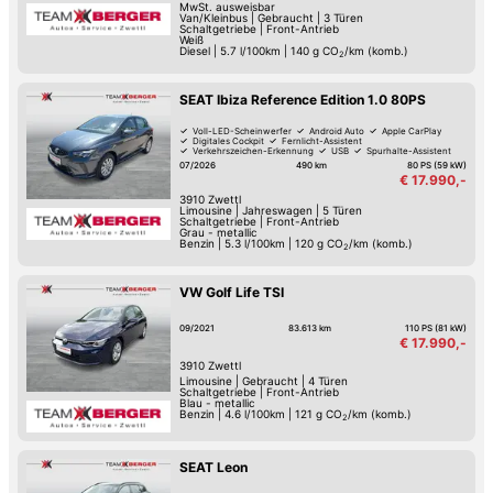
MwSt. ausweisbar
Van/Kleinbus
|
Gebraucht
|
3 Türen
Schaltgetriebe
|
Front-Antrieb
Weiß
Diesel
|
5.7 l/100km
|
140
g CO
/km (komb.)
2
SEAT Ibiza Reference Edition 1.0 80PS
Voll-LED-Scheinwerfer
Android Auto
Apple CarPlay
Digitales Cockpit
Fernlicht-Assistent
Verkehrszeichen-Erkennung
USB
Spurhalte-Assistent
07/2026
490 km
80 PS (59 kW)
€ 17.990,-
3910
Zwettl
Limousine
|
Jahreswagen
|
5 Türen
Schaltgetriebe
|
Front-Antrieb
Grau - metallic
Benzin
|
5.3 l/100km
|
120
g CO
/km (komb.)
2
VW Golf Life TSI
09/2021
83.613 km
110 PS (81 kW)
€ 17.990,-
3910
Zwettl
Limousine
|
Gebraucht
|
4 Türen
Schaltgetriebe
|
Front-Antrieb
Blau - metallic
Benzin
|
4.6 l/100km
|
121
g CO
/km (komb.)
2
SEAT Leon