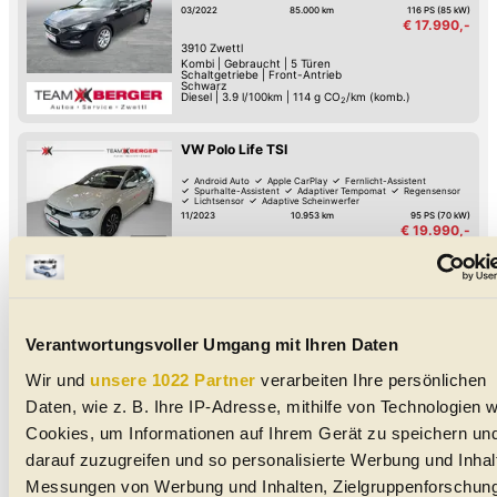
03/2022
85.000 km
116 PS (85 kW)
€ 17.990,-
3910
Zwettl
Kombi
|
Gebraucht
|
5 Türen
Schaltgetriebe
|
Front-Antrieb
Schwarz
Diesel
|
3.9 l/100km
|
114
g CO
/km (komb.)
2
VW Polo Life TSI
Android Auto
Apple CarPlay
Fernlicht-Assistent
Spurhalte-Assistent
Adaptiver Tempomat
Regensensor
Lichtsensor
Adaptive Scheinwerfer
11/2023
10.953 km
95 PS (70 kW)
€ 19.990,-
3910
Zwettl
Limousine
|
Gebraucht
|
4 Türen
Schaltgetriebe
|
Front-Antrieb
Grau
Benzin
|
5.2 l/100km
|
118
g CO
/km (komb.)
2
Verantwortungsvoller Umgang mit Ihren Daten
SEAT Ibiza Reference 1.0 TSI 95PS
Voll-LED-Scheinwerfer
Android Auto
Apple CarPlay
Wir und
unsere 1022 Partner
verarbeiten Ihre persönlichen
Digitales Cockpit
Fernlicht-Assistent
Verkehrszeichen-Erkennung
USB
Spurhalte-Assistent
Daten, wie z. B. Ihre IP-Adresse, mithilfe von Technologien w
06/2026
490 km
95 PS (70 kW)
€ 19.990,-
Cookies, um Informationen auf Ihrem Gerät zu speichern un
3910
Zwettl
Limousine
|
Jahreswagen
|
5 Türen
darauf zuzugreifen und so personalisierte Werbung und Inhal
Schaltgetriebe
|
Front-Antrieb
Schwarz - metallic
Messungen von Werbung und Inhalten, Zielgruppenforschun
Benzin
|
5 l/100km
|
115
g CO
/km (komb.)
2