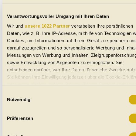
Verantwortungsvoller Umgang mit Ihren Daten
Wir und
unsere 1022 Partner
verarbeiten Ihre persönlichen
Daten, wie z. B. Ihre IP-Adresse, mithilfe von Technologien w
Cookies, um Informationen auf Ihrem Gerät zu speichern un
darauf zuzugreifen und so personalisierte Werbung und Inhal
Messungen von Werbung und Inhalten, Zielgruppenforschun
sowie Entwicklung von Angeboten zu ermöglichen. Sie
entscheiden darüber, wer Ihre Daten für welche Zwecke nutz
Sie können Ihre Einwilligung jederzeit über die Cookie-Erklä
oder durch Klicken auf das Privacy Trigger Symbol ändern o
widerrufen
Einwilligungsauswahl
Notwendig
Wenn Sie es erlauben, würden wir auch gerne:
Weitere Themen auf automobile.at
Informationen über Ihre geografische Lage erfassen, we
Präferenzen
Gebrauchtwagen
bis auf einige Meter genau sein können
Neuwagen
Ihr Gerät durch aktives Scannen nach bestimmten
Jahreswagen