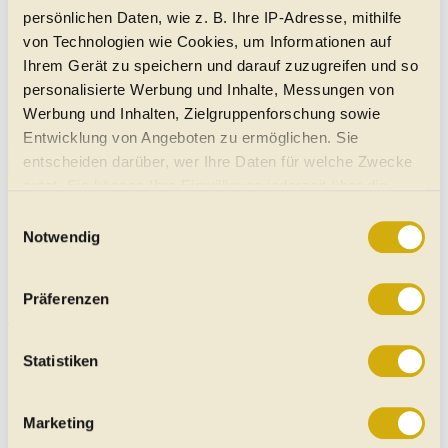
Händler suchen
persönlichen Daten, wie z. B. Ihre IP-Adresse, mithilfe
von Technologien wie Cookies, um Informationen auf
Treffer 0 für Indian-Händler in Österreich
Ihrem Gerät zu speichern und darauf zuzugreifen und so
personalisierte Werbung und Inhalte, Messungen von
Keine Daten verfügbar
Werbung und Inhalten, Zielgruppenforschung sowie
Entwicklung von Angeboten zu ermöglichen. Sie
Zur Händlerregistrierung
entscheiden darüber, wer Ihre Daten für welche Zwecke
nutzt. Sie können Ihre Einwilligung jederzeit über die
Cookie-Erklärung oder durch Klicken auf das Privacy
Einwilligungsauswahl
Trigger Symbol ändern oder widerrufen
Notwendig
Elektroautos
Gebrauchtwagen
Neuwagen
Jahreswagen
Wenn Sie es erlauben, würden wir auch gerne:
Regional
Auto-Händler
Präferenzen
Informationen über Ihre geografische Lage erfassen,
welche bis auf einige Meter genau sein können
Homepage
Ihr Gerät durch aktives Scannen nach bestimmten
Impressum
Nutzungsbedingungen
Statistiken
Datenschutzerklärung
Sitemap
Merkmalen (Fingerprinting) identifizieren
Erfahren Sie mehr darüber, wie Ihre persönlichen Daten
©
2026
automobile.at
Marketing
verarbeitet werden, und legen Sie Ihre Präferenzen im