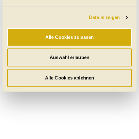
Abschnitt Einzelheiten
fest.
Details zeigen
Wir verwenden Cookies, um Ihnen das bestmögliche
Online-Erlebnis zu bieten. Notwendige Cookies
gewährleisten einen sicheren und flüssigen Betrieb der
Alle Cookies zulassen
Website und sind stets aktiv. Mit Cookies für „Marketing“,
„Statistik“ und „Präferenzen“ möchten wir Ihren Website-
Besuch so komfortabel wie möglich gestalten - mit Klick
Auswahl erlauben
auf „Alle Cookies zulassen“ werden diese aktiviert. Unter
"Auswahl erlauben" können Sie selbst entscheiden,
welche Kategorien Sie zulassen möchten. Es werden nur
Alle Cookies ablehnen
Daten verarbeitet, für die Sie uns Ihr Einverständnis
geben. Bitte beachten Sie, dass durch eine
Einschränkung womöglich nicht mehr alle
Funktionalitäten der Website zur Verfügung stehen. Sie
können die Einstellungen jederzeit in unserer
Datenschutzerklärung
anpassen.