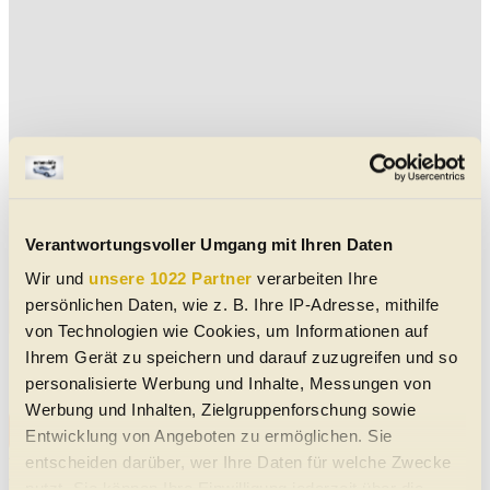
Verantwortungsvoller Umgang mit Ihren Daten
Wir und
unsere 1022 Partner
verarbeiten Ihre
persönlichen Daten, wie z. B. Ihre IP-Adresse, mithilfe
Aktuelle BAIC BJ30 Jahreswagen-Angebote
von Technologien wie Cookies, um Informationen auf
Ihrem Gerät zu speichern und darauf zuzugreifen und so
Keine Daten verfügbar
personalisierte Werbung und Inhalte, Messungen von
Werbung und Inhalten, Zielgruppenforschung sowie
Alle BAIC BJ30 Jahreswagen-Angebote
Entwicklung von Angeboten zu ermöglichen. Sie
entscheiden darüber, wer Ihre Daten für welche Zwecke
Vorbehaltlich Irrtümer, Schreibfehler und Zwischenverkauf. Hinweis:
Technische Daten, Verbrauchswerte, Reichweiten etc. beziehen sich
nutzt. Sie können Ihre Einwilligung jederzeit über die