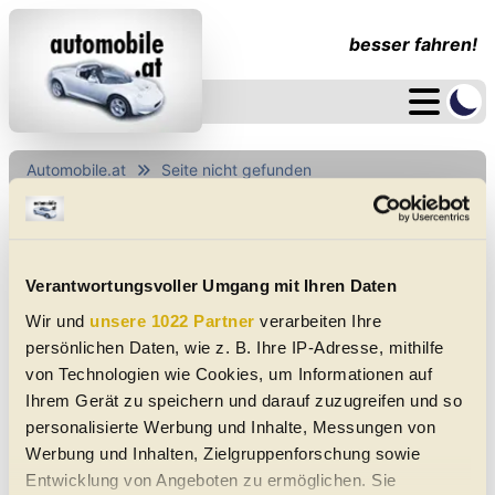
besser fahren!
Automobile.at
Seite nicht gefunden
Seite nicht gefunden
Seite nicht gefunden
Verantwortungsvoller Umgang mit Ihren Daten
Wir und
unsere 1022 Partner
verarbeiten Ihre
Zurück zur Startseite
persönlichen Daten, wie z. B. Ihre IP-Adresse, mithilfe
von Technologien wie Cookies, um Informationen auf
Ihrem Gerät zu speichern und darauf zuzugreifen und so
personalisierte Werbung und Inhalte, Messungen von
Werbung und Inhalten, Zielgruppenforschung sowie
Elektroautos
Gebrauchtwagen
Neuwagen
Jahreswagen
Regional
Auto-Händler
Entwicklung von Angeboten zu ermöglichen. Sie