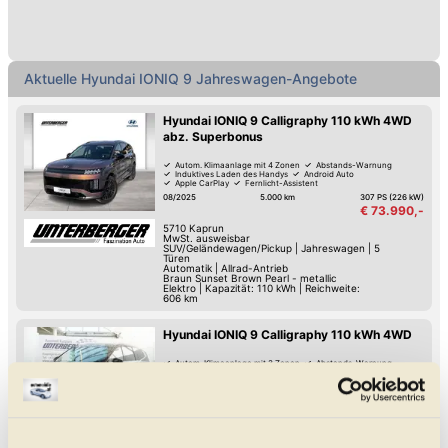
Aktuelle Hyundai IONIQ 9 Jahreswagen-Angebote
Hyundai IONIQ 9 Calligraphy 110 kWh 4WD
abz. Superbonus
Autom. Klimaanlage mit 4 Zonen
Abstands-Warnung
Induktives Laden des Handys
Android Auto
Apple CarPlay
Fernlicht-Assistent
Verkehrszeichen-Erkennung
Spurwechsel-Assistent
08/2025
5.000 km
307 PS (226 kW)
€ 73.990,-
5710
Kaprun
MwSt. ausweisbar
SUV/Geländewagen/Pickup
|
Jahreswagen
|
5
Türen
Automatik
|
Allrad-Antrieb
Braun Sunset Brown Pearl - metallic
Elektro
|
Kapazität: 110 kWh | Reichweite:
606 km
Hyundai IONIQ 9 Calligraphy 110 kWh 4WD
Autom. Klimaanlage mit 3 Zonen
Abstands-Warnung
Induktives Laden des Handys
Android Auto
Apple CarPlay
Digitales Cockpit
Fernlicht-Assistent
Verkehrszeichen-Erkennung
12/2025
7.790 km
307 PS (226 kW)
€ 75.990,-
6330
Kufstein
MwSt. ausweisbar
SUV/Geländewagen/Pickup
|
Jahreswagen
|
5