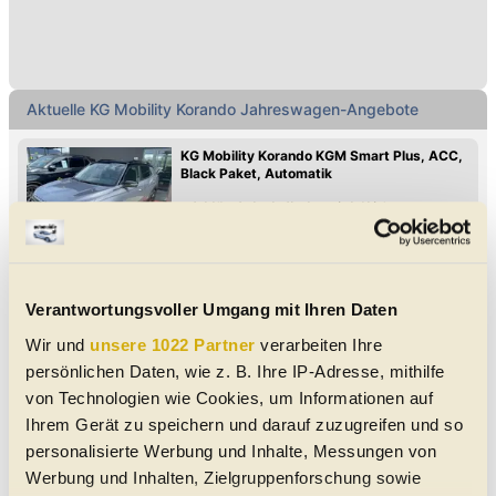
Aktuelle KG Mobility Korando Jahreswagen-Angebote
KG Mobility Korando KGM Smart Plus, ACC,
Black Paket, Automatik
Induktives Laden des Handys
Android Auto
Apple CarPlay
Spurwechsel-Assistent
Spurhalte-Assistent
Hochwertiges Sound-System
Keyless Go
Reifendruck-Kontrolle
07/2026
2.000 km
163 PS (120 kW)
€ 32.990,-
6971
Hard
SUV/Geländewagen/Pickup
|
Jahreswagen
|
5
Verantwortungsvoller Umgang mit Ihren Daten
Türen
Automatik
|
Front-Antrieb
Grau - metallic
Wir und
unsere 1022 Partner
verarbeiten Ihre
Benzin
|
8.1 l/100km
|
184
g CO
/km (komb.)
2
persönlichen Daten, wie z. B. Ihre IP-Adresse, mithilfe
KG Mobility Korando KGM Benzin Smart Aut.
von Technologien wie Cookies, um Informationen auf
Black Paket
Ihrem Gerät zu speichern und darauf zuzugreifen und so
Induktives Laden des Handys
Android Auto
personalisierte Werbung und Inhalte, Messungen von
Apple CarPlay
Spurwechsel-Assistent
Spurhalte-Assistent
Hochwertiges Sound-System
Keyless Go
Reifendruck-Kontrolle
Werbung und Inhalten, Zielgruppenforschung sowie
06/2025
8.991 km
163 PS (120 kW)
€ 31.990,-