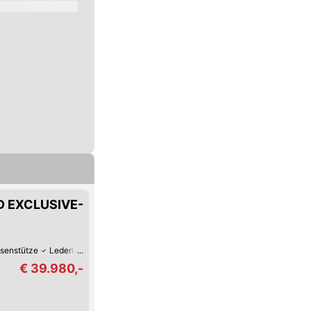
WD EXCLUSIVE-
senstütze
Lederlenkrad
LED-Tag-Fahrlicht
LED-Scheinwerfer
Elektri
€ 39.980,-