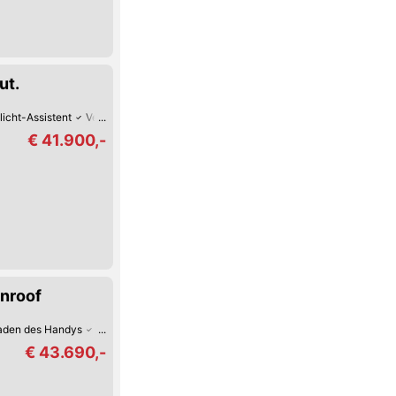
ut.
licht-Assistent
Verkehrszeichen-Erkennung
Spurwechsel-Assistent
Spur
€ 41.900,-
nroof
Laden des Handys
Android Auto
Apple CarPlay
Fernlicht-Assistent
Verke
€ 43.690,-