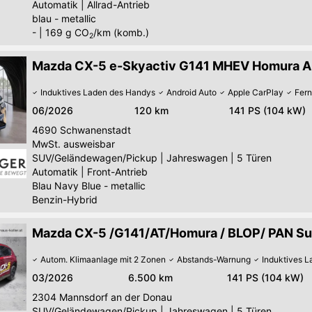
Automatik
|
Allrad-Antrieb
blau - metallic
-
|
169
g CO
/km (komb.)
2
Mazda CX-5 e-Skyactiv G141 MHEV Homura A
Induktives Laden des Handys
Android Auto
Apple CarPlay
Fern
06/2026
120 km
141 PS (104 kW)
4690
Schwanenstadt
MwSt. ausweisbar
SUV/Geländewagen/Pickup
|
Jahreswagen
|
5 Türen
Automatik
|
Front-Antrieb
Blau Navy Blue - metallic
Benzin-Hybrid
Mazda CX-5 /G141/AT/Homura / BLOP/ PAN Su
Autom. Klimaanlage mit 2 Zonen
Abstands-Warnung
Induktives 
03/2026
6.500 km
141 PS (104 kW)
2304
Mannsdorf an der Donau
SUV/Geländewagen/Pickup
|
Jahreswagen
|
5 Türen