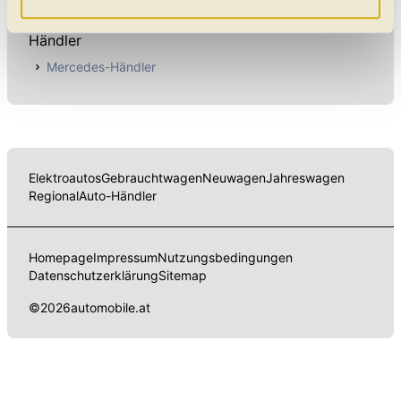
Mercedes Citan Neuwagen
Daten verarbeitet, für die Sie uns Ihr Einverständnis
geben. Bitte beachten Sie, dass durch eine
Händler
Einschränkung womöglich nicht mehr alle
Mercedes-Händler
Funktionalitäten der Website zur Verfügung stehen. Sie
können die Einstellungen jederzeit in unserer
Datenschutzerklärung
anpassen.
Elektroautos
Gebrauchtwagen
Neuwagen
Jahreswagen
Regional
Auto-Händler
Homepage
Impressum
Nutzungsbedingungen
Datenschutzerklärung
Sitemap
©
2026
automobile.at