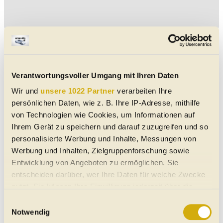
Aktuelle Mercedes Citan Jahreswagen-Angebote
Mercedes Citan Kasten 110 CDI lang
Verantwortungsvoller Umgang mit Ihren Daten
Spurhalte-Assistent
Müdigkeitserkennung
Lordosenstütze
Adaptiver Tempomat
Park-Kamera
Park-Assistent hinten
Regensensor
Isofix Kindersitz-Befestigung
Wir und
unsere 1022 Partner
verarbeiten Ihre
03/2026
3.600 km
95 PS (70 kW)
€ 22.870,-
persönlichen Daten, wie z. B. Ihre IP-Adresse, mithilfe
4664
Laakirchen
MwSt. ausweisbar
von Technologien wie Cookies, um Informationen auf
Sonstige
|
Jahreswagen
|
5 Türen
Automatik
|
Front-Antrieb
weiss
Ihrem Gerät zu speichern und darauf zuzugreifen und so
Diesel
personalisierte Werbung und Inhalte, Messungen von
Werbung und Inhalten, Zielgruppenforschung sowie
Mercedes Citan Kasten 110 CDI lang
Entwicklung von Angeboten zu ermöglichen. Sie
Spurhalte-Assistent
Müdigkeitserkennung
Lordosenstütze
Adaptiver Tempomat
Park-Kamera
entscheiden darüber, wer Ihre Daten für welche Zwecke
Park-Assistent hinten
Regensensor
Isofix Kindersitz-Befestigung
03/2026
4.200 km
95 PS (70 kW)
nutzt. Sie können Ihre Einwilligung jederzeit über die
€ 22.870,-
Cookie-Erklärung oder durch Klicken auf das Privacy
4664
Laakirchen
Einwilligungsauswahl
MwSt. ausweisbar
Sonstige
|
Jahreswagen
|
5 Türen
Trigger Symbol ändern oder widerrufen
Notwendig
Schaltgetriebe
|
Front-Antrieb
weiss