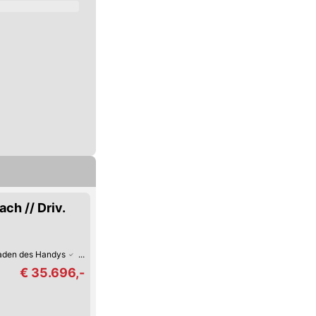
ch // Driv.
Laden des Handys
Fernlicht-Assistent
Verkehrszeichen-Erkennung
USB
€ 35.696,-