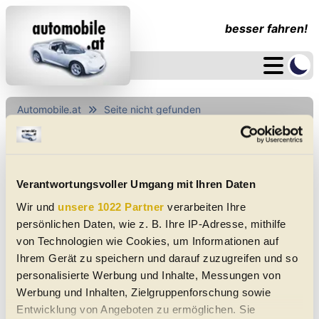
besser fahren!
Automobile.at
Seite nicht gefunden
Seite nicht gefunden
Seite nicht gefunden
Verantwortungsvoller Umgang mit Ihren Daten
Wir und
unsere 1022 Partner
verarbeiten Ihre
Zurück zur Startseite
persönlichen Daten, wie z. B. Ihre IP-Adresse, mithilfe
von Technologien wie Cookies, um Informationen auf
Ihrem Gerät zu speichern und darauf zuzugreifen und so
personalisierte Werbung und Inhalte, Messungen von
Werbung und Inhalten, Zielgruppenforschung sowie
Elektroautos
Gebrauchtwagen
Neuwagen
Jahreswagen
Regional
Auto-Händler
Entwicklung von Angeboten zu ermöglichen. Sie