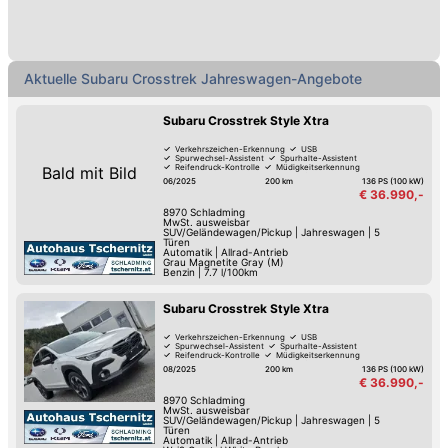
Aktuelle Subaru Crosstrek Jahreswagen-Angebote
Subaru Crosstrek Style Xtra
Verkehrszeichen-Erkennung
USB
Spurwechsel-Assistent
Spurhalte-Assistent
Reifendruck-Kontrolle
Müdigkeitserkennung
Bald mit Bild
Lederlenkrad
LED-Scheinwerfer
06/2025
200 km
136 PS (100 kW)
€ 36.990,-
8970
Schladming
MwSt. ausweisbar
SUV/Geländewagen/Pickup
|
Jahreswagen
|
5
Türen
Automatik
|
Allrad-Antrieb
Grau Magnetite Gray (M)
Benzin
|
7.7 l/100km
Subaru Crosstrek Style Xtra
Verkehrszeichen-Erkennung
USB
Spurwechsel-Assistent
Spurhalte-Assistent
Reifendruck-Kontrolle
Müdigkeitserkennung
Lederlenkrad
LED-Scheinwerfer
08/2025
200 km
136 PS (100 kW)
€ 36.990,-
8970
Schladming
MwSt. ausweisbar
SUV/Geländewagen/Pickup
|
Jahreswagen
|
5
Türen
Automatik
|
Allrad-Antrieb