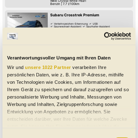
Weiß Crystal White Pearl
Benzin
|
7.7 l/100km
Subaru Crosstrek Premium
Verkehrszeichen-Erkennung
USB
Spurwechsel-Assistent
Spurhalte-Assistent
Reifendruck-Kontrolle
Müdigkeitserkennung
Lederlenkrad
LED-Scheinwerfer
08/2025
100 km
136 PS (100 kW)
€ 39.790,-
8970
Schladming
MwSt. ausweisbar
SUV/Geländewagen/Pickup
|
Jahreswagen
|
5
Türen
Automatik
|
Allrad-Antrieb
Verantwortungsvoller Umgang mit Ihren Daten
Grau Magnetite Gray (M) - metallic
Benzin
|
7.7 l/100km
Wir und
unsere 1022 Partner
verarbeiten Ihre
Subaru Crosstrek Style Xtra
persönlichen Daten, wie z. B. Ihre IP-Adresse, mithilfe
von Technologien wie Cookies, um Informationen auf
Verkehrszeichen-Erkennung
USB
Spurwechsel-Assistent
Spurhalte-Assistent
Reifendruck-Kontrolle
Müdigkeitserkennung
Ihrem Gerät zu speichern und darauf zuzugreifen und so
Lederlenkrad
LED-Scheinwerfer
10/2025
150 km
136 PS (100 kW)
€ 36.990,-
personalisierte Werbung und Inhalte, Messungen von
8970
Schladming
Werbung und Inhalten, Zielgruppenforschung sowie
MwSt. ausweisbar
SUV/Geländewagen/Pickup
|
Jahreswagen
|
5
Türen
Entwicklung von Angeboten zu ermöglichen. Sie
Automatik
|
Allrad-Antrieb
Grau Magnetite Gray (M) - metallic
entscheiden darüber, wer Ihre Daten für welche Zwecke
Benzin
|
7.7 l/100km
nutzt. Sie können Ihre Einwilligung jederzeit über die
Subaru Crosstrek Style Xtra
Cookie-Erklärung oder durch Klicken auf das Privacy
Einwilligungsauswahl