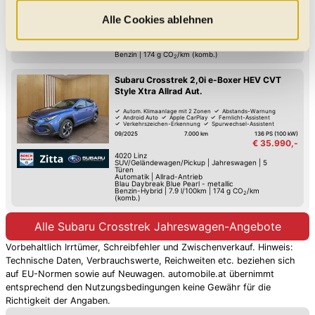
"Auswahl erlauben" können Sie selbst entscheiden,
€ 36.990,-
welche Kategorien Sie zulassen möchten. Es werden nur
Alle Cookies ablehnen
3100
St. Pölten
SUV/Geländewagen/Pickup
|
Jahreswagen
|
5
Türen
Daten verarbeitet, für die Sie uns Ihr Einverständnis
Automatik
|
Allrad-Antrieb
Grau Magnetit Grau Met. - metallic
geben. Bitte beachten Sie, dass durch eine
Benzin
|
174
g CO
/km (komb.)
2
Einschränkung womöglich nicht mehr alle
Subaru Crosstrek 2,0i e-Boxer HEV CVT
Funktionalitäten der Website zur Verfügung stehen. Sie
Style Xtra Allrad Aut.
können die Einstellungen jederzeit in unserer
Autom. Klimaanlage mit 2 Zonen
Abstands-Warnung
Datenschutzerklärung
anpassen.
Android Auto
Apple CarPlay
Fernlicht-Assistent
Verkehrszeichen-Erkennung
Spurwechsel-Assistent
Spurhalte-Assistent
09/2025
7.000 km
136 PS (100 kW)
€ 35.990,-
4020
Linz
SUV/Geländewagen/Pickup
|
Jahreswagen
|
5
Türen
Automatik
|
Allrad-Antrieb
Blau Daybreak Blue Pearl - metallic
Benzin-Hybrid
|
7.9 l/100km
|
174
g CO
/km
2
(komb.)
Alle Subaru Crosstrek Jahreswagen-Angebote
Vorbehaltlich Irrtümer, Schreibfehler und Zwischenverkauf. Hinweis:
Technische Daten, Verbrauchswerte, Reichweiten etc. beziehen sich
auf EU-Normen sowie auf Neuwagen. automobile.at übernimmt
entsprechend den Nutzungsbedingungen keine Gewähr für die
Richtigkeit der Angaben.