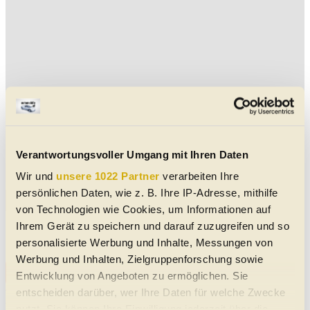
Verantwortungsvoller Umgang mit Ihren Daten
Wir und
unsere 1022 Partner
verarbeiten Ihre
persönlichen Daten, wie z. B. Ihre IP-Adresse, mithilfe
Aktuelle Suzuki Swace Jahreswagen-Angebote
von Technologien wie Cookies, um Informationen auf
Ihrem Gerät zu speichern und darauf zuzugreifen und so
Keine Daten verfügbar
personalisierte Werbung und Inhalte, Messungen von
Werbung und Inhalten, Zielgruppenforschung sowie
Alle Suzuki Swace Jahreswagen-Angebote
Entwicklung von Angeboten zu ermöglichen. Sie
entscheiden darüber, wer Ihre Daten für welche Zwecke
Vorbehaltlich Irrtümer, Schreibfehler und Zwischenverkauf. Hinweis:
Technische Daten, Verbrauchswerte, Reichweiten etc. beziehen sich
nutzt. Sie können Ihre Einwilligung jederzeit über die