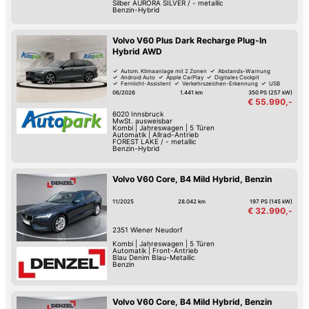
Silber AURORA SILVER / - metallic
Benzin-Hybrid
Volvo V60 Plus Dark Recharge Plug-In
Hybrid AWD
Autom. Klimaanlage mit 2 Zonen
Abstands-Warnung
Android Auto
Apple CarPlay
Digitales Cockpit
Fernlicht-Assistent
Verkehrszeichen-Erkennung
USB
06/2026
1.441 km
350 PS (257 kW)
€ 55.990,-
6020
Innsbruck
MwSt. ausweisbar
Kombi
|
Jahreswagen
|
5 Türen
Automatik
|
Allrad-Antrieb
FOREST LAKE / - metallic
Benzin-Hybrid
Volvo V60 Core, B4 Mild Hybrid, Benzin
11/2025
28.042 km
197 PS (145 kW)
€ 32.990,-
2351
Wiener Neudorf
Kombi
|
Jahreswagen
|
5 Türen
Automatik
|
Front-Antrieb
Blau Denim Blau-Metallic
Benzin
Volvo V60 Core, B4 Mild Hybrid, Benzin