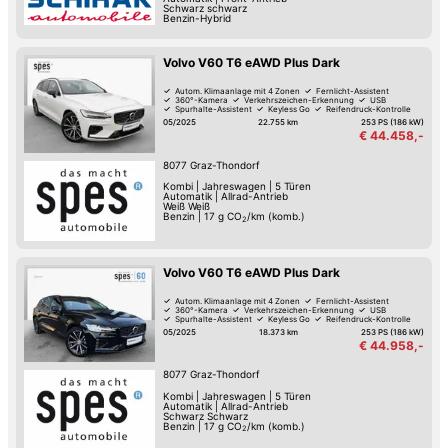
Schwarz schwarz
Benzin-Hybrid
Volvo V60 T6 eAWD Plus Dark
Autom. Klimaanlage mit 4 Zonen
Fernlicht-Assistent
360°-Kamera
Verkehrszeichen-Erkennung
USB
Spurhalte-Assistent
Keyless Go
Reifendruck-Kontrolle
05/2025
22.755 km
253 PS (186 kW)
€ 44.458,-
8077
Graz-Thondorf
Kombi
|
Jahreswagen
|
5 Türen
Automatik
|
Allrad-Antrieb
Weiß Weiß
Benzin
|
17
g CO
/km (komb.)
2
Volvo V60 T6 eAWD Plus Dark
Autom. Klimaanlage mit 4 Zonen
Fernlicht-Assistent
360°-Kamera
Verkehrszeichen-Erkennung
USB
Spurhalte-Assistent
Keyless Go
Reifendruck-Kontrolle
05/2025
18.373 km
253 PS (186 kW)
€ 44.958,-
8077
Graz-Thondorf
Kombi
|
Jahreswagen
|
5 Türen
Automatik
|
Allrad-Antrieb
Schwarz Schwarz
Benzin
|
17
g CO
/km (komb.)
2