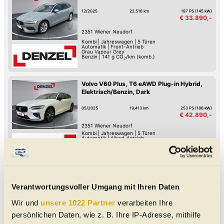
12/2025
22.516 km
197 PS (145 kW)
€ 33.890,-
2351
Wiener Neudorf
Kombi
|
Jahreswagen
|
5 Türen
Automatik
|
Front-Antrieb
Grau Vapour Grey
Benzin
|
141
g CO
/km (komb.)
2
Volvo V60 Plus, T6 eAWD Plug-in Hybrid,
Elektrisch/Benzin, Dark
05/2025
19.413 km
253 PS (186 kW)
€ 42.890,-
2351
Wiener Neudorf
Kombi
|
Jahreswagen
|
5 Türen
Automatik
|
Allrad-Antrieb
Weiß Crystal White Pearl
Benzin-Hybrid
|
17
g CO
/km (komb.)
2
Volvo V60 Plus, T6 eAWD Plug-in Hybrid,
Elektrisch/Benzin, Dark
Verantwortungsvoller Umgang mit Ihren Daten
05/2025
25.060 km
253 PS (186 kW)
Wir und
unsere 1022 Partner
verarbeiten Ihre
€ 42.900,-
persönlichen Daten, wie z. B. Ihre IP-Adresse, mithilfe
2351
Wiener Neudorf
Kombi
|
Jahreswagen
|
5 Türen