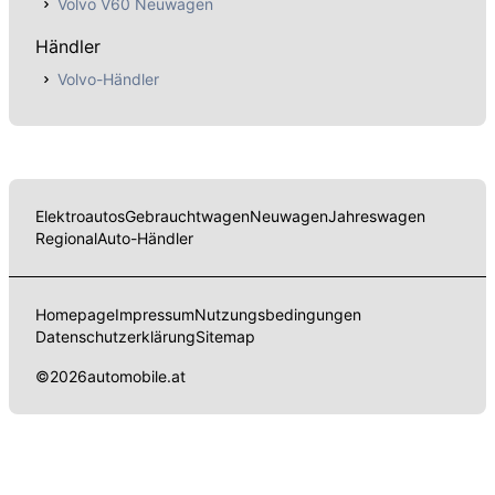
Volvo V60 Neuwagen
Händler
Volvo-Händler
Elektroautos
Gebrauchtwagen
Neuwagen
Jahreswagen
Regional
Auto-Händler
Homepage
Impressum
Nutzungsbedingungen
Datenschutzerklärung
Sitemap
©
2026
automobile.at