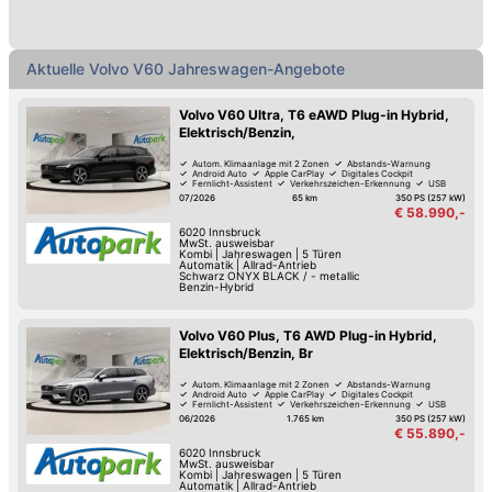
Aktuelle Volvo V60 Jahreswagen-Angebote
Volvo V60 Ultra, T6 eAWD Plug-in Hybrid,
Elektrisch/Benzin,
Autom. Klimaanlage mit 2 Zonen
Abstands-Warnung
Android Auto
Apple CarPlay
Digitales Cockpit
Fernlicht-Assistent
Verkehrszeichen-Erkennung
USB
07/2026
65 km
350 PS (257 kW)
€ 58.990,-
6020
Innsbruck
MwSt. ausweisbar
Kombi
|
Jahreswagen
|
5 Türen
Automatik
|
Allrad-Antrieb
Schwarz ONYX BLACK / - metallic
Benzin-Hybrid
Volvo V60 Plus, T6 AWD Plug-in Hybrid,
Elektrisch/Benzin, Br
Autom. Klimaanlage mit 2 Zonen
Abstands-Warnung
Android Auto
Apple CarPlay
Digitales Cockpit
Fernlicht-Assistent
Verkehrszeichen-Erkennung
USB
06/2026
1.765 km
350 PS (257 kW)
€ 55.890,-
6020
Innsbruck
MwSt. ausweisbar
Kombi
|
Jahreswagen
|
5 Türen
Automatik
|
Allrad-Antrieb