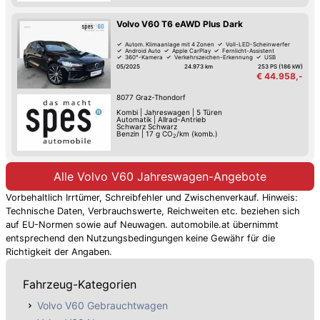
Volvo V60 T6 eAWD Plus Dark
Autom. Klimaanlage mit 4 Zonen
Voll-LED-Scheinwerfer
Android Auto
Apple CarPlay
Fernlicht-Assistent
360°-Kamera
Verkehrszeichen-Erkennung
USB
05/2025
24.973 km
253 PS (186 kW)
€ 44.958,-
8077
Graz-Thondorf
Kombi
|
Jahreswagen
|
5 Türen
Automatik
|
Allrad-Antrieb
Schwarz Schwarz
Benzin
|
17
g CO
/km (komb.)
2
Alle Volvo V60 Jahreswagen-Angebote
Vorbehaltlich Irrtümer, Schreibfehler und Zwischenverkauf. Hinweis:
Technische Daten, Verbrauchswerte, Reichweiten etc. beziehen sich
auf EU-Normen sowie auf Neuwagen. automobile.at übernimmt
entsprechend den Nutzungsbedingungen keine Gewähr für die
Richtigkeit der Angaben.
Fahrzeug-Kategorien
Volvo V60 Gebrauchtwagen