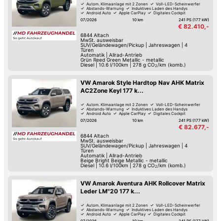
Autom. Klimaanlage mit 2 Zonen
Voll-LED-Scheinwerfer
Abstands-Warnung
Induktives Laden des Handys
Android Auto
Apple CarPlay
Digitales Cockpit
Blendfreies Fernlicht
07/2026
10 km
241 PS (177 kW)
€ 82.410,-
6844
Altach
MwSt. ausweisbar
SUV/Geländewagen/Pickup
|
Jahreswagen
|
4
Türen
Automatik
|
Allrad-Antrieb
Grün Reed Green Metallic - metallic
Diesel
|
10.6 l/100km
|
278
g CO
/km (komb.)
2
VW Amarok Style Hardtop Nav AHK Matrix
AC2Zone Keyl 177 k...
Autom. Klimaanlage mit 2 Zonen
Voll-LED-Scheinwerfer
Abstands-Warnung
Induktives Laden des Handys
Android Auto
Apple CarPlay
Digitales Cockpit
Blendfreies Fernlicht
07/2026
10 km
241 PS (177 kW)
€ 82.677,-
6844
Altach
MwSt. ausweisbar
SUV/Geländewagen/Pickup
|
Jahreswagen
|
4
Türen
Automatik
|
Allrad-Antrieb
Beige Bright Beige Metallic - metallic
Diesel
|
10.6 l/100km
|
278
g CO
/km (komb.)
2
VW Amarok Aventura AHK Rollcover Matrix
Leder LM"20 177 k...
Autom. Klimaanlage mit 2 Zonen
Voll-LED-Scheinwerfer
Abstands-Warnung
Induktives Laden des Handys
Android Auto
Apple CarPlay
Digitales Cockpit
Blendfreies Fernlicht
07/2026
10 km
241 PS (177 kW)