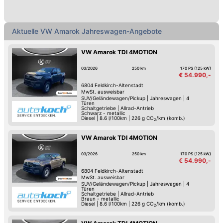
Aktuelle VW Amarok Jahreswagen-Angebote
VW Amarok TDI 4MOTION
03/2026
250 km
170 PS (125 kW)
€ 54.990,-
6804
Feldkirch-Altenstadt
MwSt. ausweisbar
SUV/Geländewagen/Pickup
|
Jahreswagen
|
4
Türen
Schaltgetriebe
|
Allrad-Antrieb
Schwarz - metallic
Diesel
|
8.6 l/100km
|
226
g CO
/km (komb.)
2
VW Amarok TDI 4MOTION
03/2026
250 km
170 PS (125 kW)
€ 54.990,-
6804
Feldkirch-Altenstadt
MwSt. ausweisbar
SUV/Geländewagen/Pickup
|
Jahreswagen
|
4
Türen
Schaltgetriebe
|
Allrad-Antrieb
Braun - metallic
Diesel
|
8.6 l/100km
|
226
g CO
/km (komb.)
2