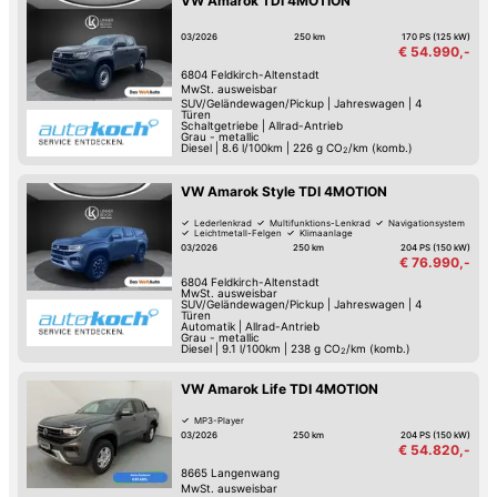
VW Amarok TDI 4MOTION
03/2026
250 km
170 PS (125 kW)
€ 54.990,-
6804
Feldkirch-Altenstadt
MwSt. ausweisbar
SUV/Geländewagen/Pickup
|
Jahreswagen
|
4
Türen
Schaltgetriebe
|
Allrad-Antrieb
Grau - metallic
Diesel
|
8.6 l/100km
|
226
g CO
/km (komb.)
2
VW Amarok Style TDI 4MOTION
Lederlenkrad
Multifunktions-Lenkrad
Navigationsystem
Leichtmetall-Felgen
Klimaanlage
03/2026
250 km
204 PS (150 kW)
€ 76.990,-
6804
Feldkirch-Altenstadt
MwSt. ausweisbar
SUV/Geländewagen/Pickup
|
Jahreswagen
|
4
Türen
Automatik
|
Allrad-Antrieb
Grau - metallic
Diesel
|
9.1 l/100km
|
238
g CO
/km (komb.)
2
VW Amarok Life TDI 4MOTION
MP3-Player
03/2026
250 km
204 PS (150 kW)
€ 54.820,-
8665
Langenwang
MwSt. ausweisbar