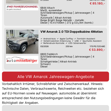
€ 85.180,-
6844
Altach
MwSt. ausweisbar
SUV/Geländewagen/Pickup
|
Jahreswagen
|
4
Türen
Automatik
|
Allrad-Antrieb
Beige Bright Beige Metallic - metallic
Diesel
|
10.4 l/100km
|
272
g CO
/km (komb.)
2
VW Amarok 2.0 TDI Doppelkabine 4Motion
Android Auto
Apple CarPlay
Fernlicht-Assistent
Verkehrszeichen-Erkennung
USB
Spurhalte-Assistent
Reifendruck-Kontrolle
LED-Scheinwerfer
03/2026
250 km
170 PS (125 kW)
€ 53.890,-
6800
Feldkirch
SUV/Geländewagen/Pickup
|
Jahreswagen
|
4
Türen
Schaltgetriebe
|
Allrad-Antrieb
Schwarz
Diesel
Alle VW Amarok Jahreswagen-Angebote
Vorbehaltlich Irrtümer, Schreibfehler und Zwischenverkauf. Hinweis:
Technische Daten, Verbrauchswerte, Reichweiten etc. beziehen sich
auf EU-Normen sowie auf Neuwagen. automobile.at übernimmt
entsprechend den Nutzungsbedingungen keine Gewähr für die
Richtigkeit der Angaben.