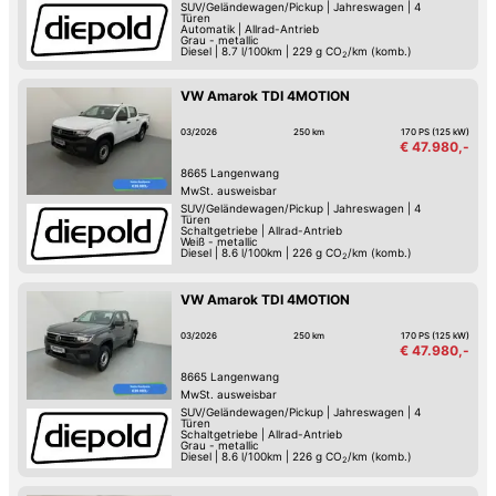
SUV/Geländewagen/Pickup
|
Jahreswagen
|
4
Türen
Automatik
|
Allrad-Antrieb
Grau - metallic
Diesel
|
8.7 l/100km
|
229
g CO
/km (komb.)
2
VW Amarok TDI 4MOTION
03/2026
250 km
170 PS (125 kW)
€ 47.980,-
8665
Langenwang
MwSt. ausweisbar
SUV/Geländewagen/Pickup
|
Jahreswagen
|
4
Türen
Schaltgetriebe
|
Allrad-Antrieb
Weiß - metallic
Diesel
|
8.6 l/100km
|
226
g CO
/km (komb.)
2
VW Amarok TDI 4MOTION
03/2026
250 km
170 PS (125 kW)
€ 47.980,-
8665
Langenwang
MwSt. ausweisbar
SUV/Geländewagen/Pickup
|
Jahreswagen
|
4
Türen
Schaltgetriebe
|
Allrad-Antrieb
Grau - metallic
Diesel
|
8.6 l/100km
|
226
g CO
/km (komb.)
2