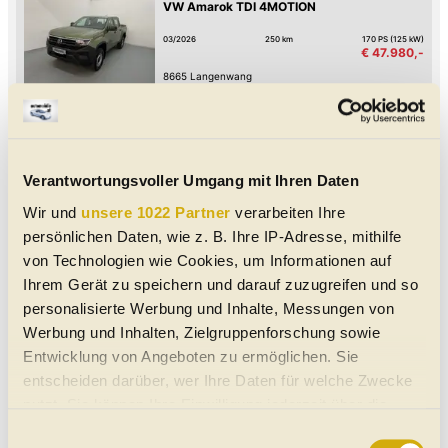
VW Amarok TDI 4MOTION
03/2026
250 km
170 PS (125 kW)
€ 47.980,-
8665
Langenwang
MwSt. ausweisbar
SUV/Geländewagen/Pickup
|
Jahreswagen
|
4
Türen
Schaltgetriebe
|
Allrad-Antrieb
Grün - metallic
Diesel
|
8.6 l/100km
|
226
g CO
/km (komb.)
2
Verantwortungsvoller Umgang mit Ihren Daten
VW Amarok TDI 4MOTION
Wir und
unsere 1022 Partner
verarbeiten Ihre
03/2026
250 km
170 PS (125 kW)
persönlichen Daten, wie z. B. Ihre IP-Adresse, mithilfe
€ 47.980,-
von Technologien wie Cookies, um Informationen auf
8665
Langenwang
MwSt. ausweisbar
Ihrem Gerät zu speichern und darauf zuzugreifen und so
SUV/Geländewagen/Pickup
|
Jahreswagen
|
4
Türen
personalisierte Werbung und Inhalte, Messungen von
Schaltgetriebe
|
Allrad-Antrieb
Grün - metallic
Werbung und Inhalten, Zielgruppenforschung sowie
Diesel
|
8.6 l/100km
|
226
g CO
/km (komb.)
2
Entwicklung von Angeboten zu ermöglichen. Sie
VW Amarok TDI 4MOTION
entscheiden darüber, wer Ihre Daten für welche Zwecke
nutzt. Sie können Ihre Einwilligung jederzeit über die
03/2026
280 km
170 PS (125 kW)
€ 46.780,-
Cookie-Erklärung oder durch Klicken auf das Privacy
Einwilligungsauswahl
8665
Langenwang