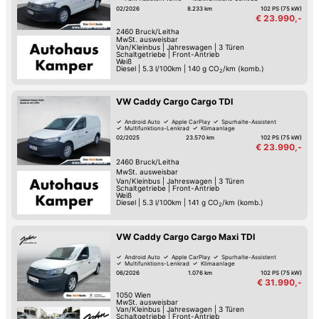
Klimaanlage
02/2026
8.233 km
102 PS (75 kW)
€ 23.990,-
2460
Bruck/Leitha
MwSt. ausweisbar
Van/Kleinbus
|
Jahreswagen
|
3 Türen
Schaltgetriebe
|
Front-Antrieb
Weiß
Diesel
|
5.3 l/100km
|
140
g CO
/km (komb.)
2
VW Caddy Cargo Cargo TDI
Android Auto
Apple CarPlay
Spurhalte-Assistent
Multifunktions-Lenkrad
Klimaanlage
02/2025
23.570 km
102 PS (75 kW)
€ 23.990,-
2460
Bruck/Leitha
MwSt. ausweisbar
Van/Kleinbus
|
Jahreswagen
|
3 Türen
Schaltgetriebe
|
Front-Antrieb
Weiß
Diesel
|
5.3 l/100km
|
141
g CO
/km (komb.)
2
VW Caddy Cargo Cargo Maxi TDI
Android Auto
Apple CarPlay
Spurhalte-Assistent
Multifunktions-Lenkrad
Klimaanlage
06/2026
1.076 km
102 PS (75 kW)
€ 31.990,-
1050
Wien
MwSt. ausweisbar
Van/Kleinbus
|
Jahreswagen
|
3 Türen
Schaltgetriebe
|
Front-Antrieb