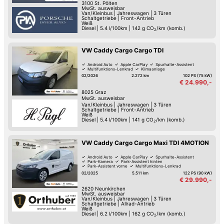
3100
St. Pölten
MwSt. ausweisbar
Van/Kleinbus
|
Jahreswagen
|
3 Türen
Schaltgetriebe
|
Front-Antrieb
Weiß
Diesel
|
5.4 l/100km
|
142
g CO
/km (komb.)
2
VW Caddy Cargo Cargo TDI
Android Auto
Apple CarPlay
Spurhalte-Assistent
Multifunktions-Lenkrad
Klimaanlage
02/2026
2.272 km
102 PS (75 kW)
€ 24.990,-
8025
Graz
MwSt. ausweisbar
Van/Kleinbus
|
Jahreswagen
|
3 Türen
Schaltgetriebe
|
Front-Antrieb
Weiß
Diesel
|
5.4 l/100km
|
141
g CO
/km (komb.)
2
VW Caddy Cargo Cargo Maxi TDI 4MOTION
Android Auto
Apple CarPlay
Spurhalte-Assistent
Park-Kamera
Park-Assistent hinten
Park-Assistent vorne
Multifunktions-Lenkrad
Sitz-Heizung
02/2025
5.511 km
122 PS (90 kW)
€ 29.990,-
2620
Neunkirchen
MwSt. ausweisbar
Van/Kleinbus
|
Jahreswagen
|
3 Türen
Schaltgetriebe
|
Allrad-Antrieb
Weiß
Diesel
|
6.2 l/100km
|
162
g CO
/km (komb.)
2