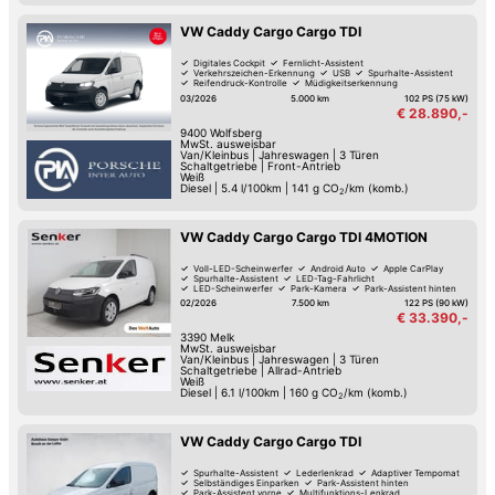
VW Caddy Cargo Cargo TDI
Digitales Cockpit
Fernlicht-Assistent
Verkehrszeichen-Erkennung
USB
Spurhalte-Assistent
Reifendruck-Kontrolle
Müdigkeitserkennung
Park-Kamera
03/2026
5.000 km
102 PS (75 kW)
€ 28.890,-
9400
Wolfsberg
MwSt. ausweisbar
Van/Kleinbus
|
Jahreswagen
|
3 Türen
Schaltgetriebe
|
Front-Antrieb
Weiß
Diesel
|
5.4 l/100km
|
141
g CO
/km (komb.)
2
VW Caddy Cargo Cargo TDI 4MOTION
Voll-LED-Scheinwerfer
Android Auto
Apple CarPlay
Spurhalte-Assistent
LED-Tag-Fahrlicht
LED-Scheinwerfer
Park-Kamera
Park-Assistent hinten
02/2026
7.500 km
122 PS (90 kW)
€ 33.390,-
3390
Melk
MwSt. ausweisbar
Van/Kleinbus
|
Jahreswagen
|
3 Türen
Schaltgetriebe
|
Allrad-Antrieb
Weiß
Diesel
|
6.1 l/100km
|
160
g CO
/km (komb.)
2
VW Caddy Cargo Cargo TDI
Spurhalte-Assistent
Lederlenkrad
Adaptiver Tempomat
Selbständiges Einparken
Park-Assistent hinten
Park-Assistent vorne
Multifunktions-Lenkrad