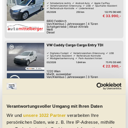
Schiebetüre rechts
Android Auto
Apple CarPlay
Verkehrszeichen-Erkennung
USB
Spurhalte-Assistent
Reifendruck-Kontrolle
Lederlenkrad
05/2026
250 km
122 PS (90 kW)
€ 33.990,-
6800
Feldkirch
Van/Kleinbus
|
Jahreswagen
|
4 Türen
Schaltgetriebe
|
Allrad-Antrieb
Weiß
Diesel
VW Caddy Cargo Cargo Entry TDI
Digitales Cockpit
Verkehrszeichen-Erkennung
USB
Spurhalte-Assistent
Reifendruck-Kontrolle
Müdigkeitserkennung
Park-Assistent hinten
Multifunktions-Lenkrad
03/2026
1.644 km
75 PS (55 kW)
€ 22.990,-
1220
Wien
MwSt. ausweisbar
Van/Kleinbus
|
Jahreswagen
|
3 Türen
Schaltgetriebe
|
Front-Antrieb
Weiß
Diesel
|
5.5 l/100km
|
143
g CO
/km (komb.)
2
VW Caddy Cargo Cargo TDI
Verantwortungsvoller Umgang mit Ihren Daten
Android Auto
Apple CarPlay
Digitales Cockpit
Verkehrszeichen-Erkennung
USB
Spurhalte-Assistent
Reifendruck-Kontrolle
Müdigkeitserkennung
Wir und
unsere 1022 Partner
verarbeiten Ihre
03/2026
251 km
102 PS (75 kW)
€ 26.680,-
persönlichen Daten, wie z. B. Ihre IP-Adresse, mithilfe
3100
St. Pölten
MwSt. ausweisbar