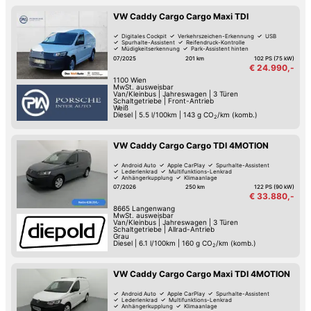
VW Caddy Cargo Cargo Maxi TDI
Digitales Cockpit
Verkehrszeichen-Erkennung
USB
Spurhalte-Assistent
Reifendruck-Kontrolle
Müdigkeitserkennung
Park-Assistent hinten
Multifunktions-Lenkrad
07/2025
201 km
102 PS (75 kW)
€ 24.990,-
1100
Wien
MwSt. ausweisbar
Van/Kleinbus
|
Jahreswagen
|
3 Türen
Schaltgetriebe
|
Front-Antrieb
Weiß
Diesel
|
5.5 l/100km
|
143
g CO
/km (komb.)
2
VW Caddy Cargo Cargo TDI 4MOTION
Android Auto
Apple CarPlay
Spurhalte-Assistent
Lederlenkrad
Multifunktions-Lenkrad
Anhängerkupplung
Klimaanlage
07/2026
250 km
122 PS (90 kW)
€ 33.880,-
8665
Langenwang
MwSt. ausweisbar
Van/Kleinbus
|
Jahreswagen
|
3 Türen
Schaltgetriebe
|
Allrad-Antrieb
Grau
Diesel
|
6.1 l/100km
|
160
g CO
/km (komb.)
2
VW Caddy Cargo Cargo Maxi TDI 4MOTION
Android Auto
Apple CarPlay
Spurhalte-Assistent
Lederlenkrad
Multifunktions-Lenkrad
Anhängerkupplung
Klimaanlage