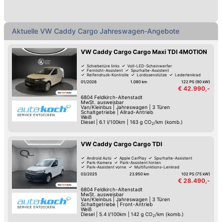
Aktuelle VW Caddy Cargo Jahreswagen-Angebote
VW Caddy Cargo Cargo Maxi TDI 4MOTION
Schiebetüre links
Voll-LED-Scheinwerfer
Fernlicht-Assistent
Spurhalte-Assistent
Reifendruck-Kontrolle
Lordosenstütze
Lederlenkrad
LED-Tag-Fahrlicht
01/2026
1.080 km
122 PS (90 kW)
€ 42.990,-
6804
Feldkirch-Altenstadt
MwSt. ausweisbar
Van/Kleinbus
|
Jahreswagen
|
3 Türen
Schaltgetriebe
|
Allrad-Antrieb
Weiß
Diesel
|
6.1 l/100km
|
163
g CO
/km (komb.)
2
VW Caddy Cargo Cargo TDI
Android Auto
Apple CarPlay
Spurhalte-Assistent
Park-Kamera
Park-Assistent hinten
Park-Assistent vorne
Multifunktions-Lenkrad
Anhängerkupplung
03/2025
23.950 km
102 PS (75 kW)
€ 28.490,-
6804
Feldkirch-Altenstadt
MwSt. ausweisbar
Van/Kleinbus
|
Jahreswagen
|
3 Türen
Schaltgetriebe
|
Front-Antrieb
Weiß
Diesel
|
5.4 l/100km
|
142
g CO
/km (komb.)
2