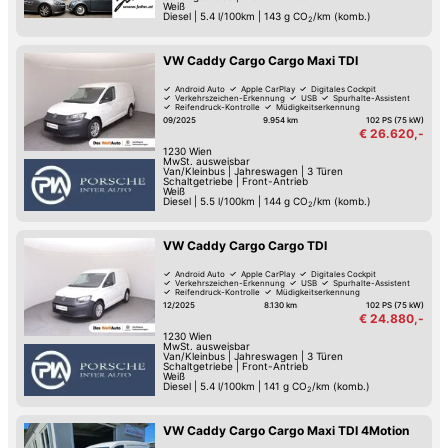
Weiß
Diesel
|
5.4 l/100km
|
143
g CO
/km (komb.)
2
VW Caddy Cargo Cargo Maxi TDI
Android Auto
Apple CarPlay
Digitales Cockpit
Verkehrszeichen-Erkennung
USB
Spurhalte-Assistent
Reifendruck-Kontrolle
Müdigkeitserkennung
09/2025
9.954 km
102 PS (75 kW)
€ 26.620,-
1230
Wien
MwSt. ausweisbar
Van/Kleinbus
|
Jahreswagen
|
3 Türen
Schaltgetriebe
|
Front-Antrieb
Weiß
Diesel
|
5.5 l/100km
|
144
g CO
/km (komb.)
2
VW Caddy Cargo Cargo TDI
Android Auto
Apple CarPlay
Digitales Cockpit
Verkehrszeichen-Erkennung
USB
Spurhalte-Assistent
Reifendruck-Kontrolle
Müdigkeitserkennung
12/2025
8.130 km
102 PS (75 kW)
€ 24.880,-
1230
Wien
MwSt. ausweisbar
Van/Kleinbus
|
Jahreswagen
|
3 Türen
Schaltgetriebe
|
Front-Antrieb
Weiß
Diesel
|
5.4 l/100km
|
141
g CO
/km (komb.)
2
VW Caddy Cargo Cargo Maxi TDI 4Motion