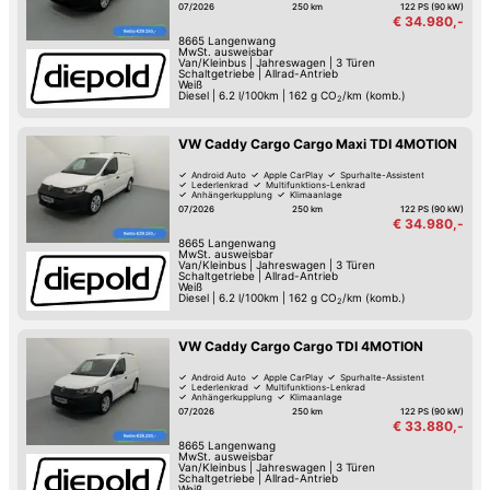
07/2026
250 km
122 PS (90 kW)
€ 34.980,-
8665
Langenwang
MwSt. ausweisbar
Van/Kleinbus
|
Jahreswagen
|
3 Türen
Schaltgetriebe
|
Allrad-Antrieb
Weiß
Diesel
|
6.2 l/100km
|
162
g CO
/km (komb.)
2
VW Caddy Cargo Cargo Maxi TDI 4MOTION
Android Auto
Apple CarPlay
Spurhalte-Assistent
Lederlenkrad
Multifunktions-Lenkrad
Anhängerkupplung
Klimaanlage
07/2026
250 km
122 PS (90 kW)
€ 34.980,-
8665
Langenwang
MwSt. ausweisbar
Van/Kleinbus
|
Jahreswagen
|
3 Türen
Schaltgetriebe
|
Allrad-Antrieb
Weiß
Diesel
|
6.2 l/100km
|
162
g CO
/km (komb.)
2
VW Caddy Cargo Cargo TDI 4MOTION
Android Auto
Apple CarPlay
Spurhalte-Assistent
Lederlenkrad
Multifunktions-Lenkrad
Anhängerkupplung
Klimaanlage
07/2026
250 km
122 PS (90 kW)
€ 33.880,-
8665
Langenwang
MwSt. ausweisbar
Van/Kleinbus
|
Jahreswagen
|
3 Türen
Schaltgetriebe
|
Allrad-Antrieb
Weiß