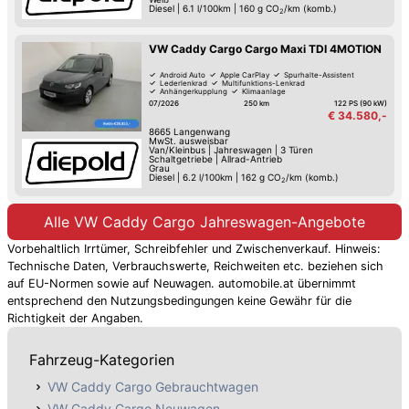
Diesel
|
6.1 l/100km
|
160
g CO
/km (komb.)
2
VW Caddy Cargo Cargo Maxi TDI 4MOTION
Android Auto
Apple CarPlay
Spurhalte-Assistent
Lederlenkrad
Multifunktions-Lenkrad
Anhängerkupplung
Klimaanlage
07/2026
250 km
122 PS (90 kW)
€ 34.580,-
8665
Langenwang
MwSt. ausweisbar
Van/Kleinbus
|
Jahreswagen
|
3 Türen
Schaltgetriebe
|
Allrad-Antrieb
Grau
Diesel
|
6.2 l/100km
|
162
g CO
/km (komb.)
2
Alle VW Caddy Cargo Jahreswagen-Angebote
Vorbehaltlich Irrtümer, Schreibfehler und Zwischenverkauf. Hinweis:
Technische Daten, Verbrauchswerte, Reichweiten etc. beziehen sich
auf EU-Normen sowie auf Neuwagen. automobile.at übernimmt
entsprechend den Nutzungsbedingungen keine Gewähr für die
Richtigkeit der Angaben.
Fahrzeug-Kategorien
VW Caddy Cargo Gebrauchtwagen
VW Caddy Cargo Neuwagen