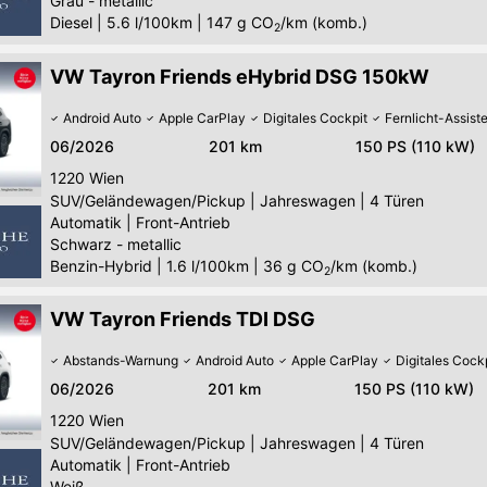
Grau - metallic
Diesel
|
5.6 l/100km
|
147
g CO
/km (komb.)
2
VW Tayron Friends eHybrid DSG 150kW
Android Auto
Apple CarPlay
Digitales Cockpit
Fernlicht-Assist
06/2026
201 km
150 PS (110 kW)
1220
Wien
SUV/Geländewagen/Pickup
|
Jahreswagen
|
4 Türen
Automatik
|
Front-Antrieb
Schwarz - metallic
Benzin-Hybrid
|
1.6 l/100km
|
36
g CO
/km (komb.)
2
VW Tayron Friends TDI DSG
Abstands-Warnung
Android Auto
Apple CarPlay
Digitales Cock
06/2026
201 km
150 PS (110 kW)
1220
Wien
SUV/Geländewagen/Pickup
|
Jahreswagen
|
4 Türen
Automatik
|
Front-Antrieb
Weiß