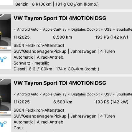
Benzin
|
8 l/100km
|
181
g CO
/km (komb.)
2
VW Tayron Sport TDI 4MOTION DSG
Android Auto
Apple CarPlay
Digitales Cockpit
USB
Spurhalte
11/2025
8.500 km
193 PS (142 kW)
6804
Feldkirch-Altenstadt
SUV/Geländewagen/Pickup
|
Jahreswagen
|
4 Türen
Automatik
|
Allrad-Antrieb
Schwarz - metallic
Diesel
|
6.6 l/100km
|
174
g CO
/km (komb.)
2
VW Tayron Sport TDI 4MOTION DSG
Android Auto
Apple CarPlay
Digitales Cockpit
USB
Spurhalte
11/2025
6.500 km
193 PS (142 kW)
6804
Feldkirch-Altenstadt
SUV/Geländewagen/Pickup
|
Jahreswagen
|
4 Türen
Automatik
|
Allrad-Antrieb
Grau