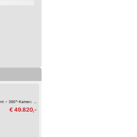
ent
360°-Kamera
Verkehrszeichen-Erkennung
USB
Spurhalte-Assisten
€ 49.820,-