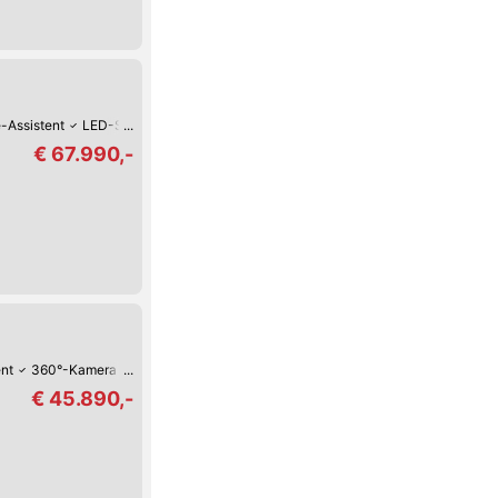
-Assistent
LED-Scheinwerfer
Park-Assistent hinten
Park-Assistent vorne
€ 67.990,-
ent
360°-Kamera
Verkehrszeichen-Erkennung
USB
Spurhalte-Assisten
€ 45.890,-