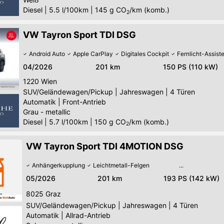
Diesel
|
5.5 l/100km
|
145
g CO
/km (komb.)
2
VW Tayron Sport TDI DSG
Android Auto
Apple CarPlay
Digitales Cockpit
Fernlicht-Assist
04/2026
201 km
150 PS (110 kW)
1220
Wien
SUV/Geländewagen/Pickup
|
Jahreswagen
|
4 Türen
Automatik
|
Front-Antrieb
Grau - metallic
Diesel
|
5.7 l/100km
|
150
g CO
/km (komb.)
2
VW Tayron Sport TDI 4MOTION DSG
Anhängerkupplung
Leichtmetall-Felgen
05/2026
201 km
193 PS (142 kW)
8025
Graz
SUV/Geländewagen/Pickup
|
Jahreswagen
|
4 Türen
Automatik
|
Allrad-Antrieb