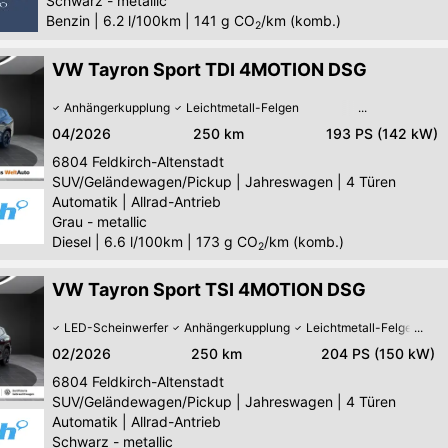
Schwarz - metallic
Benzin
|
6.2 l/100km
|
141
g CO
/km (komb.)
2
VW Tayron Sport TDI 4MOTION DSG
Anhängerkupplung
Leichtmetall-Felgen
04/2026
250 km
193 PS (142 kW)
6804
Feldkirch-Altenstadt
SUV/Geländewagen/Pickup
|
Jahreswagen
|
4 Türen
Automatik
|
Allrad-Antrieb
Grau - metallic
Diesel
|
6.6 l/100km
|
173
g CO
/km (komb.)
2
VW Tayron Sport TSI 4MOTION DSG
LED-Scheinwerfer
Anhängerkupplung
Leichtmetall-Felgen
02/2026
250 km
204 PS (150 kW)
6804
Feldkirch-Altenstadt
SUV/Geländewagen/Pickup
|
Jahreswagen
|
4 Türen
Automatik
|
Allrad-Antrieb
Schwarz - metallic