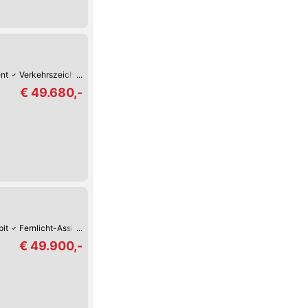
ent
Verkehrszeichen-Erkennung
USB
Spurhalte-Assistent
Reifendruck-
€ 49.680,-
pit
Fernlicht-Assistent
Verkehrszeichen-Erkennung
USB
Spurhalte-Ass
€ 49.900,-