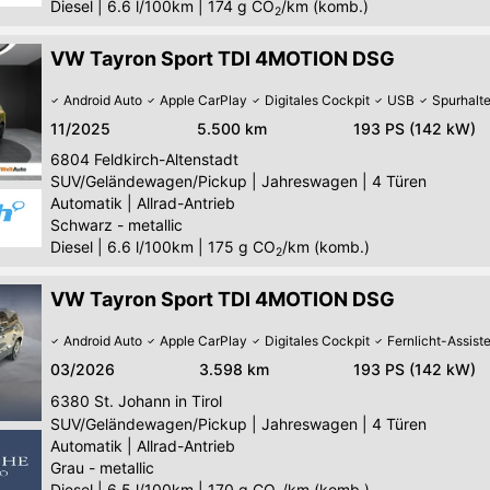
Diesel
|
6.6 l/100km
|
174
g CO
/km (komb.)
2
VW Tayron Sport TDI 4MOTION DSG
Android Auto
Apple CarPlay
Digitales Cockpit
USB
Spurhalte
11/2025
5.500 km
193 PS (142 kW)
6804
Feldkirch-Altenstadt
SUV/Geländewagen/Pickup
|
Jahreswagen
|
4 Türen
Automatik
|
Allrad-Antrieb
Schwarz - metallic
Diesel
|
6.6 l/100km
|
175
g CO
/km (komb.)
2
VW Tayron Sport TDI 4MOTION DSG
Android Auto
Apple CarPlay
Digitales Cockpit
Fernlicht-Assist
03/2026
3.598 km
193 PS (142 kW)
6380
St. Johann in Tirol
SUV/Geländewagen/Pickup
|
Jahreswagen
|
4 Türen
Automatik
|
Allrad-Antrieb
Grau - metallic
Diesel
|
6.5 l/100km
|
170
g CO
/km (komb.)