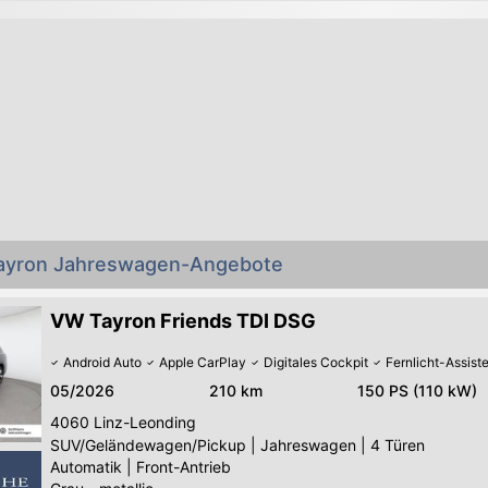
Tayron Jahreswagen-Angebote
VW Tayron Friends TDI DSG
Android Auto
Apple CarPlay
Digitales Cockpit
Fernlicht-Assist
05/2026
210 km
150 PS (110 kW)
4060
Linz-Leonding
SUV/Geländewagen/Pickup
|
Jahreswagen
|
4 Türen
Automatik
|
Front-Antrieb