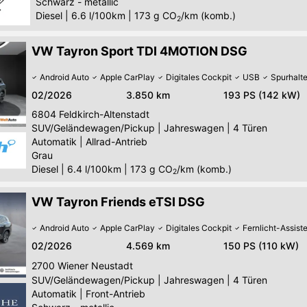
Schwarz - metallic
Diesel
|
6.6 l/100km
|
173
g CO
/km (komb.)
2
VW Tayron Sport TDI 4MOTION DSG
Android Auto
Apple CarPlay
Digitales Cockpit
USB
Spurhalte
02/2026
3.850 km
193 PS (142 kW)
6804
Feldkirch-Altenstadt
SUV/Geländewagen/Pickup
|
Jahreswagen
|
4 Türen
Automatik
|
Allrad-Antrieb
Grau
Diesel
|
6.4 l/100km
|
173
g CO
/km (komb.)
2
VW Tayron Friends eTSI DSG
Android Auto
Apple CarPlay
Digitales Cockpit
Fernlicht-Assist
02/2026
4.569 km
150 PS (110 kW)
2700
Wiener Neustadt
SUV/Geländewagen/Pickup
|
Jahreswagen
|
4 Türen
Automatik
|
Front-Antrieb