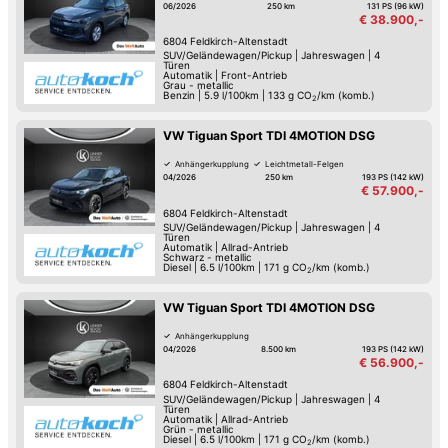
06/2026
250 km
131 PS (96 kW)
€ 38.900,-
6804
Feldkirch-Altenstadt
SUV/Geländewagen/Pickup
|
Jahreswagen
|
4
Türen
Automatik
|
Front-Antrieb
Grau - metallic
Benzin
|
5.9 l/100km
|
133
g CO
/km (komb.)
2
VW Tiguan Sport TDI 4MOTION DSG
Anhängerkupplung
Leichtmetall-Felgen
04/2026
250 km
193 PS (142 kW)
€ 57.900,-
6804
Feldkirch-Altenstadt
SUV/Geländewagen/Pickup
|
Jahreswagen
|
4
Türen
Automatik
|
Allrad-Antrieb
Schwarz - metallic
Diesel
|
6.5 l/100km
|
171
g CO
/km (komb.)
2
VW Tiguan Sport TDI 4MOTION DSG
Anhängerkupplung
04/2026
8.500 km
193 PS (142 kW)
€ 56.900,-
6804
Feldkirch-Altenstadt
SUV/Geländewagen/Pickup
|
Jahreswagen
|
4
Türen
Automatik
|
Allrad-Antrieb
Grün - metallic
Diesel
|
6.5 l/100km
|
171
g CO
/km (komb.)
2