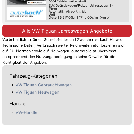
6804
Feldkirch-Altenstadt
SUV/Geländewagen/Pickup
|
Jahreswagen
|
4
Türen
Automatik
|
Allrad-Antrieb
Weiß
Diesel
|
6.5 l/100km
|
171
g CO
/km (komb.)
2
Alle VW Tiguan Jahreswagen-Angebote
Vorbehaltlich Irrtümer, Schreibfehler und Zwischenverkauf. Hinweis:
Technische Daten, Verbrauchswerte, Reichweiten etc. beziehen sich
auf EU-Normen sowie auf Neuwagen. automobile.at übernimmt
entsprechend den Nutzungsbedingungen keine Gewähr für die
Richtigkeit der Angaben.
Fahrzeug-Kategorien
VW Tiguan Gebrauchtwagen
VW Tiguan Neuwagen
Händler
VW-Händler