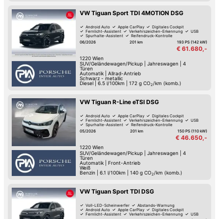
VW Tiguan Sport TDI 4MOTION DSG
Android Auto
Apple CarPlay
Digitales Cockpit
Fernlicht-Assistent
Verkehrszeichen-Erkennung
USB
Spurhalte-Assistent
Reifendruck-Kontrolle
06/2026
201 km
193 PS (142 kW)
€ 61.680,-
1220
Wien
SUV/Geländewagen/Pickup
|
Jahreswagen
|
4
Türen
Automatik
|
Allrad-Antrieb
Schwarz - metallic
Diesel
|
6.5 l/100km
|
172
g CO
/km (komb.)
2
VW Tiguan R-Line eTSI DSG
Android Auto
Apple CarPlay
Digitales Cockpit
Fernlicht-Assistent
Verkehrszeichen-Erkennung
USB
Spurhalte-Assistent
Reifendruck-Kontrolle
05/2026
201 km
150 PS (110 kW)
€ 46.650,-
1220
Wien
SUV/Geländewagen/Pickup
|
Jahreswagen
|
4
Türen
Automatik
|
Front-Antrieb
Weiß
Benzin
|
6.1 l/100km
|
140
g CO
/km (komb.)
2
VW Tiguan Sport TDI DSG
Voll-LED-Scheinwerfer
Abstands-Warnung
Android Auto
Apple CarPlay
Digitales Cockpit
Fernlicht-Assistent
Verkehrszeichen-Erkennung
USB