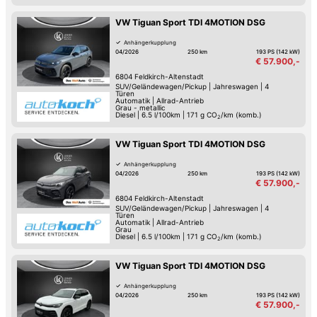
VW Tiguan Sport TDI 4MOTION DSG
Anhängerkupplung
04/2026
250 km
193 PS (142 kW)
€ 57.900,-
6804
Feldkirch-Altenstadt
SUV/Geländewagen/Pickup
|
Jahreswagen
|
4
Türen
Automatik
|
Allrad-Antrieb
Grau - metallic
Diesel
|
6.5 l/100km
|
171
g CO
/km (komb.)
2
VW Tiguan Sport TDI 4MOTION DSG
Anhängerkupplung
04/2026
250 km
193 PS (142 kW)
€ 57.900,-
6804
Feldkirch-Altenstadt
SUV/Geländewagen/Pickup
|
Jahreswagen
|
4
Türen
Automatik
|
Allrad-Antrieb
Grau
Diesel
|
6.5 l/100km
|
171
g CO
/km (komb.)
2
VW Tiguan Sport TDI 4MOTION DSG
Anhängerkupplung
04/2026
250 km
193 PS (142 kW)
€ 57.900,-