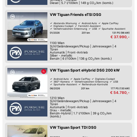
Diesel
|
5.7 l/100km
|
149
g CO
/km (komb.)
2
VW Tiguan Friends eTSI DSG
Abstands-Warnung
Android Auto
Apple CarPlay
Digitales Cockpit
Fernlicht-Assistent
Verkehrszeichen-Erkennung
USB
Spurhalte-Assistent
01/2026
201 km
131 PS (96 kW)
€ 37.990,-
1100
Wien
SUV/Geländewagen/Pickup
|
Jahreswagen
|
4
Türen
Automatik
|
Front-Antrieb
Silber - metallic
Benzin
|
6 l/100km
|
136
g CO
/km (komb.)
2
VW Tiguan Sport eHybrid DSG 200 kW
Android Auto
Apple CarPlay
Digitales Cockpit
360°-Kamera
Verkehrszeichen-Erkennung
USB
Spurhalte-Assistent
Reifendruck-Kontrolle
06/2026
201 km
177 PS (130 kW)
€ 54.780,-
1210
Wien
SUV/Geländewagen/Pickup
|
Jahreswagen
|
4
Türen
Automatik
|
Front-Antrieb
Grau - metallic
Benzin-Hybrid
|
1.7 l/100km
|
39
g CO
/km
2
(komb.)
VW Tiguan Sport TDI DSG