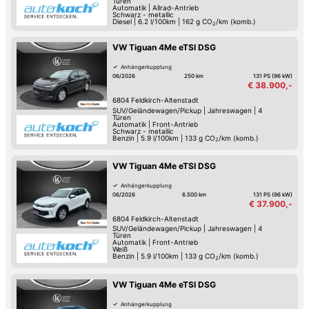
Türen
Automatik
|
Allrad-Antrieb
Schwarz - metallic
Diesel
|
6.2 l/100km
|
162
g CO
/km (komb.)
2
VW Tiguan 4Me eTSI DSG
Anhängerkupplung
06/2026
250 km
131 PS (96 kW)
€ 38.900,-
6804
Feldkirch-Altenstadt
SUV/Geländewagen/Pickup
|
Jahreswagen
|
4
Türen
Automatik
|
Front-Antrieb
Schwarz - metallic
Benzin
|
5.9 l/100km
|
133
g CO
/km (komb.)
2
VW Tiguan 4Me eTSI DSG
Anhängerkupplung
06/2026
6.500 km
131 PS (96 kW)
€ 37.900,-
6804
Feldkirch-Altenstadt
SUV/Geländewagen/Pickup
|
Jahreswagen
|
4
Türen
Automatik
|
Front-Antrieb
Weiß
Benzin
|
5.9 l/100km
|
133
g CO
/km (komb.)
2
VW Tiguan 4Me eTSI DSG
Anhängerkupplung