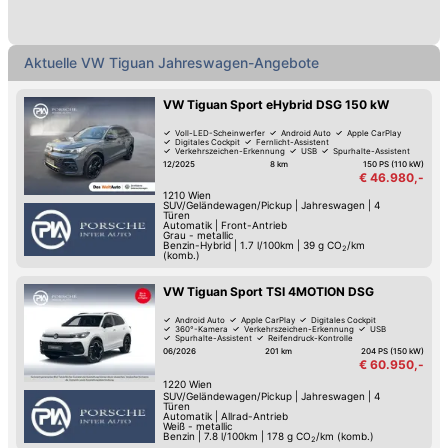
Aktuelle VW Tiguan Jahreswagen-Angebote
VW Tiguan Sport eHybrid DSG 150 kW
Voll-LED-Scheinwerfer
Android Auto
Apple CarPlay
Digitales Cockpit
Fernlicht-Assistent
Verkehrszeichen-Erkennung
USB
Spurhalte-Assistent
12/2025
8 km
150 PS (110 kW)
€ 46.980,-
1210
Wien
SUV/Geländewagen/Pickup
|
Jahreswagen
|
4
Türen
Automatik
|
Front-Antrieb
Grau - metallic
Benzin-Hybrid
|
1.7 l/100km
|
39
g CO
/km
2
(komb.)
VW Tiguan Sport TSI 4MOTION DSG
Android Auto
Apple CarPlay
Digitales Cockpit
360°-Kamera
Verkehrszeichen-Erkennung
USB
Spurhalte-Assistent
Reifendruck-Kontrolle
06/2026
201 km
204 PS (150 kW)
€ 60.950,-
1220
Wien
SUV/Geländewagen/Pickup
|
Jahreswagen
|
4
Türen
Automatik
|
Allrad-Antrieb
Weiß - metallic
Benzin
|
7.8 l/100km
|
178
g CO
/km (komb.)
2