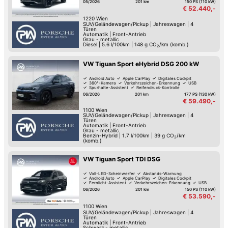
05/2026
201 km
150 PS (110 kW)
€ 52.440,-
1220
Wien
SUV/Geländewagen/Pickup
|
Jahreswagen
|
4
Türen
Automatik
|
Front-Antrieb
Grau - metallic
Diesel
|
5.6 l/100km
|
148
g CO
/km (komb.)
2
VW Tiguan Sport eHybrid DSG 200 kW
Android Auto
Apple CarPlay
Digitales Cockpit
360°-Kamera
Verkehrszeichen-Erkennung
USB
Spurhalte-Assistent
Reifendruck-Kontrolle
06/2026
201 km
177 PS (130 kW)
€ 59.490,-
1100
Wien
SUV/Geländewagen/Pickup
|
Jahreswagen
|
4
Türen
Automatik
|
Front-Antrieb
Grau - metallic
Benzin-Hybrid
|
1.7 l/100km
|
39
g CO
/km
2
(komb.)
VW Tiguan Sport TDI DSG
Voll-LED-Scheinwerfer
Abstands-Warnung
Android Auto
Apple CarPlay
Digitales Cockpit
Fernlicht-Assistent
Verkehrszeichen-Erkennung
USB
06/2026
201 km
150 PS (110 kW)
€ 53.590,-
1100
Wien
SUV/Geländewagen/Pickup
|
Jahreswagen
|
4
Türen
Automatik
|
Front-Antrieb
Schwarz - metallic