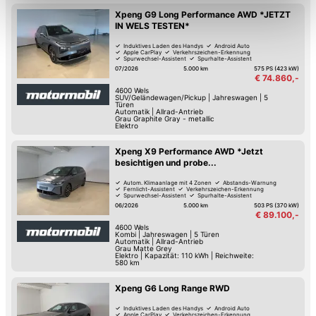
Einschränkung womöglich nicht mehr alle
Xpeng G9 Long Performance AWD *JETZT
IN WELS TESTEN*
Funktionalitäten der Website zur Verfügung stehen. Sie
Induktives Laden des Handys
Android Auto
können die Einstellungen jederzeit in unserer
Apple CarPlay
Verkehrszeichen-Erkennung
Spurwechsel-Assistent
Spurhalte-Assistent
Datenschutzerklärung
anpassen.
Hochwertiges Sound-System
Reifendruck-Kontrolle
07/2026
5.000 km
575 PS (423 kW)
€ 74.860,-
4600
Wels
SUV/Geländewagen/Pickup
|
Jahreswagen
|
5
Türen
Automatik
|
Allrad-Antrieb
Grau Graphite Gray - metallic
Elektro
Xpeng X9 Performance AWD *Jetzt
besichtigen und probe...
Autom. Klimaanlage mit 4 Zonen
Abstands-Warnung
Fernlicht-Assistent
Verkehrszeichen-Erkennung
Spurwechsel-Assistent
Spurhalte-Assistent
Sitz-Belüftung
Keyless Go
06/2026
5.000 km
503 PS (370 kW)
€ 89.100,-
4600
Wels
Kombi
|
Jahreswagen
|
5 Türen
Automatik
|
Allrad-Antrieb
Grau Matte Grey
Elektro
|
Kapazität: 110 kWh | Reichweite:
580 km
Xpeng G6 Long Range RWD
Induktives Laden des Handys
Android Auto
Apple CarPlay
Verkehrszeichen-Erkennung