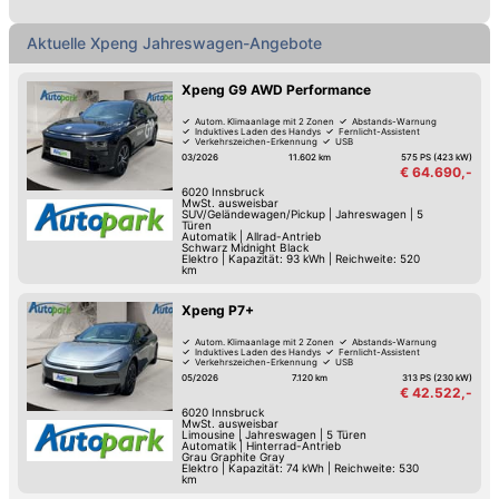
Aktuelle Xpeng Jahreswagen-Angebote
Xpeng G9 AWD Performance
Autom. Klimaanlage mit 2 Zonen
Abstands-Warnung
Induktives Laden des Handys
Fernlicht-Assistent
Verkehrszeichen-Erkennung
USB
Spurwechsel-Assistent
Spurhalte-Assistent
03/2026
11.602 km
575 PS (423 kW)
€ 64.690,-
6020
Innsbruck
MwSt. ausweisbar
SUV/Geländewagen/Pickup
|
Jahreswagen
|
5
Türen
Automatik
|
Allrad-Antrieb
Schwarz Midnight Black
Elektro
|
Kapazität: 93 kWh | Reichweite: 520
km
Xpeng P7+
Autom. Klimaanlage mit 2 Zonen
Abstands-Warnung
Induktives Laden des Handys
Fernlicht-Assistent
Verkehrszeichen-Erkennung
USB
Spurwechsel-Assistent
Spurhalte-Assistent
05/2026
7.120 km
313 PS (230 kW)
€ 42.522,-
6020
Innsbruck
MwSt. ausweisbar
Limousine
|
Jahreswagen
|
5 Türen
Automatik
|
Hinterrad-Antrieb
Grau Graphite Gray
Elektro
|
Kapazität: 74 kWh | Reichweite: 530
km