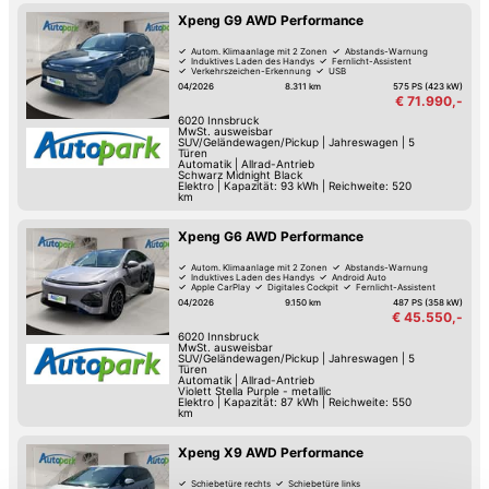
Xpeng G9 AWD Performance
Autom. Klimaanlage mit 2 Zonen
Abstands-Warnung
Induktives Laden des Handys
Fernlicht-Assistent
Verkehrszeichen-Erkennung
USB
Spurwechsel-Assistent
Spurhalte-Assistent
04/2026
8.311 km
575 PS (423 kW)
€ 71.990,-
6020
Innsbruck
MwSt. ausweisbar
SUV/Geländewagen/Pickup
|
Jahreswagen
|
5
Türen
Automatik
|
Allrad-Antrieb
Schwarz Midnight Black
Elektro
|
Kapazität: 93 kWh | Reichweite: 520
km
Xpeng G6 AWD Performance
Autom. Klimaanlage mit 2 Zonen
Abstands-Warnung
Induktives Laden des Handys
Android Auto
Apple CarPlay
Digitales Cockpit
Fernlicht-Assistent
Verkehrszeichen-Erkennung
04/2026
9.150 km
487 PS (358 kW)
€ 45.550,-
6020
Innsbruck
MwSt. ausweisbar
SUV/Geländewagen/Pickup
|
Jahreswagen
|
5
Türen
Automatik
|
Allrad-Antrieb
Violett Stella Purple - metallic
Elektro
|
Kapazität: 87 kWh | Reichweite: 550
km
Xpeng X9 AWD Performance
Schiebetüre rechts
Schiebetüre links