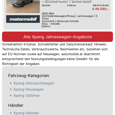
Spurwechsel-Assistent
Spurhalte-Assistent
Sitz-Belüftung
Reifendruck-Kontrolle
06/2026
5.000 km
296 PS (218 kW)
€ 49.590,-
4600
Wels
SUV/Geländewagen/Pickup
|
Jahreswagen
|
5
Türen
Automatik
|
Hinterrad-Antrieb
Grau - metallic
Elektro
Alle Xpeng Jahreswagen-Angebote
Vorbehaltlich Irrtümer, Schreibfehler und Zwischenverkauf. Hinweis:
Technische Daten, Verbrauchswerte, Reichweiten etc. beziehen sich
auf EU-Normen sowie auf Neuwagen. automobile.at übernimmt
entsprechend den Nutzungsbedingungen keine Gewähr für die
Richtigkeit der Angaben.
Fahrzeug-Kategorien
Xpeng Gebrauchtwagen
Xpeng Neuwagen
Xpeng Oldtimer
Händler
Xpeng-Händler