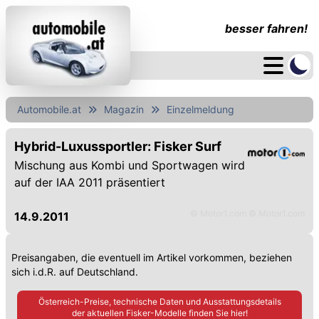
besser fahren!
Automobile.at
Magazin
Einzelmeldung
Hybrid-Luxussportler: Fisker Surf
Mischung aus Kombi und Sportwagen wird
auf der IAA 2011 präsentiert
© Motor1.com © Motor1.com
14.9.2011
Preisangaben, die eventuell im Artikel vorkommen, beziehen
sich i.d.R. auf Deutschland.
Österreich-Preise, technische Daten und Ausstattungsdetails
der aktuellen
Fisker
-Modelle finden Sie hier!