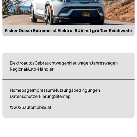
Fisker Ocean Extreme ist Elektro-SUV mit größter Reichweite
Elektroautos
Gebrauchtwagen
Neuwagen
Jahreswagen
Regional
Auto-Händler
Homepage
Impressum
Nutzungsbedingungen
Datenschutzerklärung
Sitemap
©
2026
automobile.at