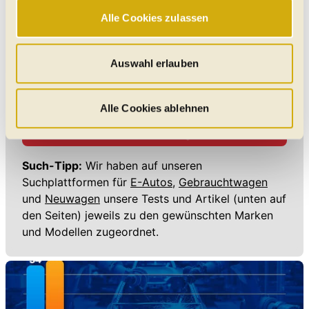
gewährleisten einen sicheren und flüssigen Betrieb der
Alle Cookies zulassen
Website und sind stets aktiv. Mit Cookies für „Marketing“,
„Statistik“ und „Präferenzen“ möchten wir Ihren Website-
Besuch so komfortabel wie möglich gestalten - mit Klick
Auswahl erlauben
auf „Alle Cookies zulassen“ werden diese aktiviert. Unter
"Auswahl erlauben" können Sie selbst entscheiden,
welche Kategorien Sie zulassen möchten. Es werden nur
Alle Cookies ablehnen
Daten verarbeitet, für die Sie uns Ihr Einverständnis
Suche Artikeln
geben. Bitte beachten Sie, dass durch eine
Einschränkung womöglich nicht mehr alle
Such-Tipp:
Wir haben auf unseren
Funktionalitäten der Website zur Verfügung stehen. Sie
Suchplattformen für
E-Autos,
Gebrauchtwagen
können die Einstellungen jederzeit in unserer
und
Neuwagen
unsere Tests und Artikel (unten auf
Datenschutzerklärung
anpassen.
den Seiten) jeweils zu den gewünschten Marken
und Modellen zugeordnet.