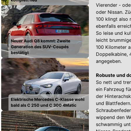
Vierender - ode
oder Nissan. Zü
100 klingt also
ebenfalls errei
So leise und kul
leicht brummige
Neuer Audi Q8 kommt: Zweite
Generation des SUV-Coupés
100 Kilometer a
bestätigt
Doppelkabine, 4
angegeben.
Robuste und d
So nett und tre
ein Fahrzeug fü
der Hinterachsk
Elektrische Mercedes C-Klasse wohl
und Blattfedern
bald als C 250 und C 300 4Matic
Schraubenfeder
wippend den We
schwammig unter