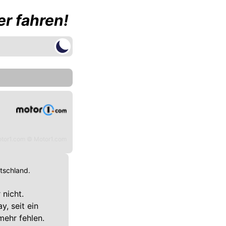
r fahren!
tor1.com © Motor1.com
utschland.
 nicht.
y, seit ein
mehr fehlen.