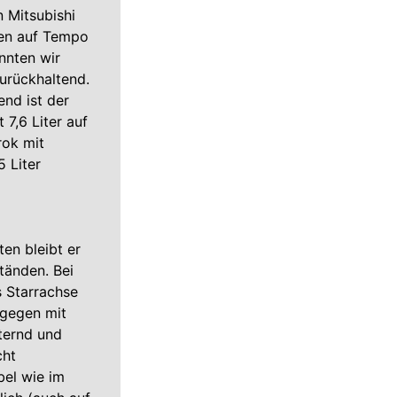
 Mitsubishi
den auf Tempo
nnten wir
urückhaltend.
end ist der
7,6 Liter auf
rok mit
 Liter
en bleibt er
tänden. Bei
s Starrachse
ngegen mit
ternd und
cht
bel wie im