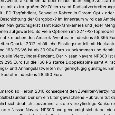
ll Aventura kommen darüber hinaus noch einige Ausstattu
 es mit extra großen 20-Zöllern samt Radlaufverbreiterung
t LED-Tagfahrlicht, Schweller-Rohren in Chrom-Optik oder 
Beschichtung der Cargobox? Im Innenraum wird das Ambie
nem Navigationsgerät samt Rückfahrkamera und jeder Meng
ionen aufgewertet. So viele Optionen im 224-PS-Topmodell
atik machen den Amarok Aventura mindestens 55.365 Eur
iten Quartal 2017 erhältliche Einstiegsmodell mit Heckantr
nd 163-PS-V6 ist ab 30.904 Euro zu bekommen und damit 
aktuelle Vierzylinder-Pendant. Der Nissan Navara NP300 ist
29.295 Euro für die 160 PS starke Doppelkabine samt Allra
ngs- und Anhängelastwerten nur geringfügig günstiger. Ein
 kostet mindestens 28.490 Euro.
g
marok ab Herbst 2016 konsequent den Zweiliter-Vierzylind
-Selbstzünder. Der um ein Liter gewachsene Hubraum tut d
fährt sich deutlich souveräner als die vierzylindrige Konkur
 oder Nissan Navara NP300 und genehmigt sich dabei nicht