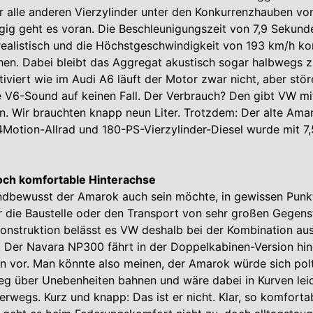
r alle anderen Vierzylinder unter den Konkurrenzhauben von
gig geht es voran. Die Beschleunigungszeit von 7,9 Sekun
 realistisch und die Höchstgeschwindigkeit von 193 km/h ko
chen. Dabei bleibt das Aggregat akustisch sogar halbwegs z
tiviert wie im Audi A6 läuft der Motor zwar nicht, aber stör
 V6-Sound auf keinen Fall. Der Verbrauch? Den gibt VW mit 
n. Wir brauchten knapp neun Liter. Trotzdem: Der alte Ama
Motion-Allrad und 180-PS-Vierzylinder-Diesel wurde mit 7,5
och komfortable Hinterachse
ndbewusst der Amarok auch sein möchte, in gewissen Punkt
r die Baustelle oder den Transport von sehr großen Gegens
onstruktion belässt es VW deshalb bei der Kombination au
. Der Navara NP300 fährt in der Doppelkabinen-Version hi
n vor. Man könnte also meinen, der Amarok würde sich pol
g über Unebenheiten bahnen und wäre dabei in Kurven lei
wegs. Kurz und knapp: Das ist er nicht. Klar, so komforta