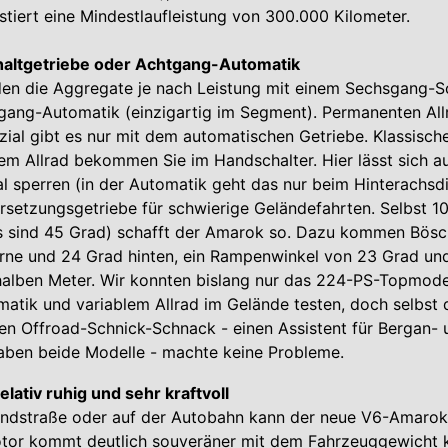
stiert eine Mindestlaufleistung von 300.000 Kilometer.
altgetriebe oder Achtgang-Automatik
en die Aggregate je nach Leistung mit einem Sechsgang-Sc
gang-Automatik (einzigartig im Segment). Permanenten All
zial gibt es nur mit dem automatischen Getriebe. Klassisc
em Allrad bekommen Sie im Handschalter. Hier lässt sich 
ial sperren (in der Automatik geht das nur beim Hinterachsdi
ersetzungsgetriebe für schwierige Geländefahrten. Selbst 1
s sind 45 Grad) schafft der Amarok so. Dazu kommen Bös
rne und 24 Grad hinten, ein Rampenwinkel von 23 Grad und
alben Meter. Wir konnten bislang nur das 224-PS-Topmodel
tik und variablem Allrad im Gelände testen, doch selbst 
en Offroad-Schnick-Schnack - einen Assistent für Bergan- 
aben beide Modelle - machte keine Probleme.
lativ ruhig und sehr kraftvoll
andstraße oder auf der Autobahn kann der neue V6-Amarok
otor kommt deutlich souveräner mit dem Fahrzeuggewicht k