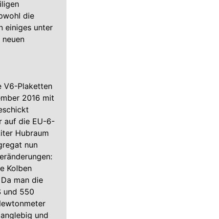
ligen
bwohl die
h einiges unter
n neuen
e V6-Plaketten
ember 2016 mit
eschickt
 auf die EU-6-
Liter Hubraum
gregat nun
Veränderungen:
ie Kolben
 Da man die
S und 550
 Newtonmeter
langlebig und