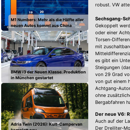
robust. VW atte
Sechsgang-Sch
M1 Numbers: Mehr als die Hälfte aller
Gekoppelt werd
neuen Autos kommt aus China
oder einer Acht
Torsen-Differen
mit zuschaltbar
Mitteldifferenz
es gibt ein Unt
Steigungen (da
BMW i3 der Neuen Klasse: Produktion
von 29 Grad vo
in München gestartet
von gut einem h
Achtgang-Automa
ohne zusätzlich
Bergabfahren h
Der neue V6: Re
Auch auf der L
Adria Twin (2026): Kult-Campervan
Der Dreiliter-M
komplett neu