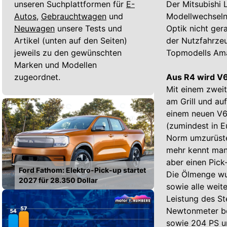
unseren Suchplattformen für
E-
Der Mitsubishi 
Autos,
Gebrauchtwagen
und
Modellwechseln
Neuwagen
unsere Tests und
Optik nicht ger
Artikel (unten auf den Seiten)
der Nutzfahrzeu
jeweils zu den gewünschten
Topmodells Ama
Marken und Modellen
zugeordnet.
Aus R4 wird V6.
Mit einem zweit
am Grill und au
einem neuen V6-
(zumindest in 
Norm umzurüste
mehr kennt man
aber einen Pick
Ford Fathom: Elektro-Pick-up startet
Die Ölmenge wur
2027 für 28.350 Dollar
sowie alle weit
Leistung des S
Newtonmeter be
sowie 204 PS un