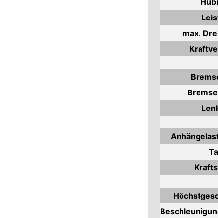
Hub
Leis
max. Dr
Kraftve
Bremse
Bremsen
Len
Anhängelast
Ta
Krafts
Höchstgesc
Beschleunigun