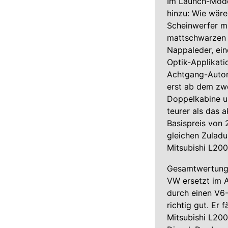
Im Launch-Mode
hinzu: Wie wäre
Scheinwerfer mi
mattschwarzen 
Nappaleder, ei
Optik-Applikat
Achtgang-Autom
erst ab dem zwe
Doppelkabine u
teurer als das 
Basispreis von 
gleichen Zuladu
Mitsubishi L200
Gesamtwertun
VW ersetzt im A
durch einen V6
richtig gut. Er 
Mitsubishi L200