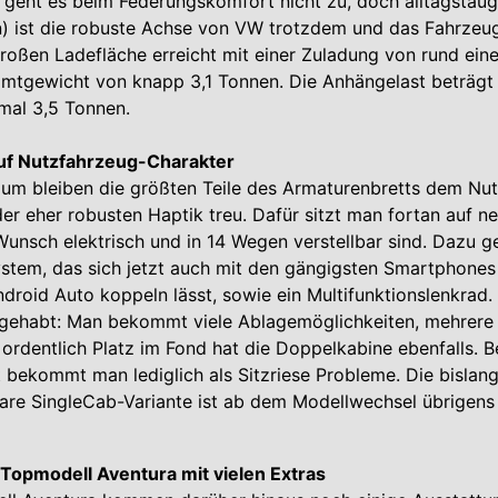
geht es beim Federungskomfort nicht zu, doch alltagstaugl
) ist die robuste Achse von VW trotzdem und das Fahrzeug
oßen Ladefläche erreicht mit einer Zuladung von rund eine
amtgewicht von knapp 3,1 Tonnen. Die Anhängelast beträgt
mal 3,5 Tonnen.
 auf Nutzfahrzeug-Charakter
aum bleiben die größten Teile des Armaturenbretts dem Nu
er eher robusten Haptik treu. Dafür sitzt man fortan auf 
 Wunsch elektrisch und in 14 Wegen verstellbar sind. Dazu ge
stem, das sich jetzt auch mit den gängigsten Smartphones
droid Auto koppeln lässt, sowie ein Multifunktionslenkrad
e gehabt: Man bekommt viele Ablagemöglichkeiten, mehrere
ordentlich Platz im Fond hat die Doppelkabine ebenfalls. Be
t bekommt man lediglich als Sitzriese Probleme. Die bislang
re SingleCab-Variante ist ab dem Modellwechsel übrigens 
 Topmodell Aventura mit vielen Extras