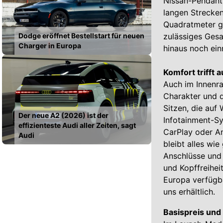
Nissan-Pendant 
langen Strecken
Quadratmeter gr
Dodge eröffnet Bestellstart für neuen
zulässiges Ges
Charger in Europa
hinaus noch ein
Komfort trifft
Auch im Innenr
Charakter und d
Sitzen, die auf
Der neue A2 (2026) ist der
Infotainment-Sy
effizienteste Audi aller Zeiten, sagt
CarPlay oder An
Audi
bleibt alles wi
Anschlüsse und 
und Kopffreihei
Europa verfügba
uns erhältlich.
Basispreis und