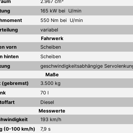
raum
2.967 cm³
tung
165 kW bei U/min
ehmoment
550 Nm bei U/min
rteilung
variabel
Fahrwerk
n vorn
Scheiben
 hinten
Scheiben
kung
geschwindigkeitsabhängige Servolenkun
Maße
 (gebremst)
3.500 kg
nk
70 l
toffart
Diesel
Messwerte
hwindigkeit
193 km/h
g (0-100 km/h)
7,9 s