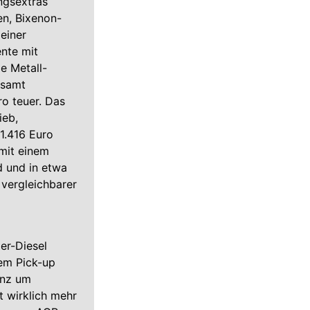
ngsextras
en, Bixenon-
einer
nte mit
e Metall-
 samt
o teuer. Das
ieb,
1.416 Euro
 mit einem
d und in etwa
 vergleichbarer
er-Diesel
em Pick-up
renz um
 wirklich mehr