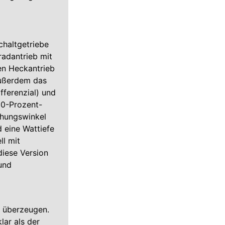
haltgetriebe
radantrieb mit
hen Heckantrieb
außerdem das
fferenzial) und
00-Prozent-
chungswinkel
 eine Wattiefe
l mit
diese Version
und
 überzeugen.
lar als der