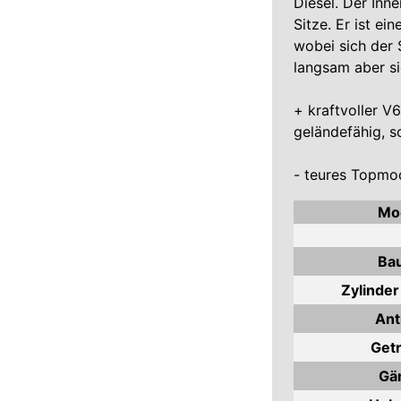
Diesel. Der Inn
Sitze. Er ist e
wobei sich der 
langsam aber s
+ kraftvoller V
geländefähig, s
- teures Topmod
Mod
Bau
Zylinder 
Ant
Getr
Gä