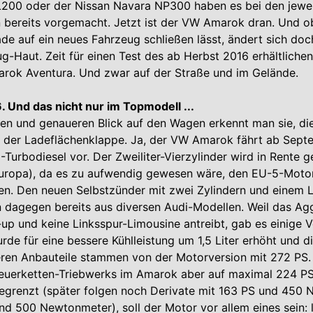
L200 oder der Nissan Navara NP300 haben es bei den jewei
 bereits vorgemacht. Jetzt ist der VW Amarok dran. Und o
ade auf ein neues Fahrzeug schließen lässt, ändert sich doc
g-Haut. Zeit für einen Test des ab Herbst 2016 erhältliche
rok Aventura. Und zwar auf der Straße und im Gelände.
 Und das nicht nur im Topmodell ...
en und genaueren Blick auf den Wagen erkennt man sie, di
f der Ladeflächenklappe. Ja, der VW Amarok fährt ab Sept
Turbodiesel vor. Der Zweiliter-Vierzylinder wird in Rente g
Europa), da es zu aufwendig gewesen wäre, den EU-5-Motor
n. Den neuen Selbstzünder mit zwei Zylindern und einem 
 dagegen bereits aus diversen Audi-Modellen. Weil das Ag
-up und keine Linksspur-Limousine antreibt, gab es einige 
de für eine bessere Kühlleistung um 1,5 Liter erhöht und d
eren Anbauteile stammen von der Motorversion mit 272 PS.
teuerketten-Triebwerks im Amarok aber auf maximal 224 P
grenzt (später folgen noch Derivate mit 163 PS und 450
d 500 Newtonmeter), soll der Motor vor allem eines sein: 