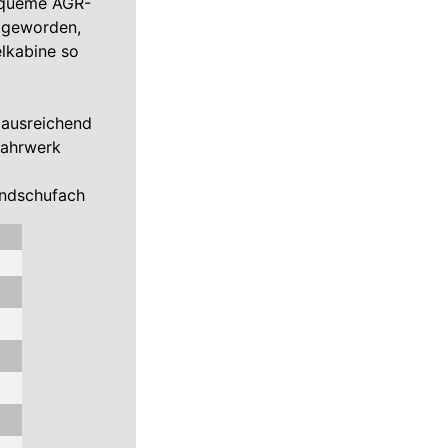
bequeme AGR-
r geworden,
elkabine so
 ausreichend
Fahrwerk
andschufach