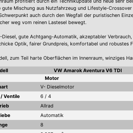
enraum profitiert durch ein Technikupdate und neue sehr 
ine gute Mischung aus Nutzfahrzeug und Lifestyle-Crossove
Schwerpunkt auch durch den Wegfall der puristischen Einz
icher weg vom reinen Lastesel bewegt.
6-Diesel, gute Achtgang-Automatik, akzeptabler Verbrauch,
chicke Optik, fairer Grundpreis, komfortabel und robustes 
ell, zum Teil harte Oberflächen im Innenraum, winziges H
ell
VW Amarok Aventura V6 TDI
Motor
art
V- Dieselmotor
/ Ventile
6 / 4
rieb
Allrad
iebe
Automatik
nge
8