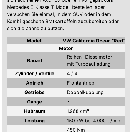
sich auch einen Audi Q7 oder ein vollgepacktes
Mercedes E-Klasse T-Modell bestellen, aber
versuchen Sie einmal, in dem SUV oder in dem
Kombi gescheite Bratkartoffeln zuzubereiten oder
sich die Zähne zu putzen.
Modell
VW California Ocean "Red"
Motor
Reihen- Dieselmotor
Bauart
mit Turboaufladung
Zylinder / Ventile
4 / 4
Antrieb
Frontantrieb
Getriebe
Doppelkupplung
Gänge
7
Hubraum
1.968 cm³
Leistung
150 kW bei 4.000 U/min
450 Nm