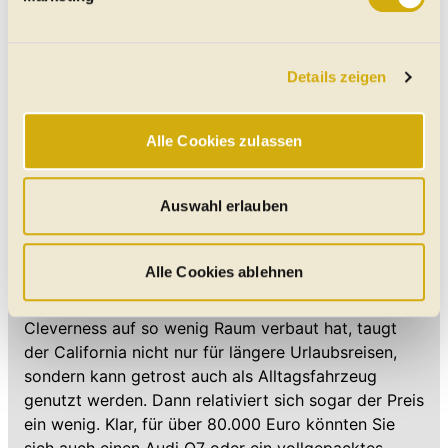
verarbeitet werden, und legen Sie Ihre Präferenzen im
Abschnitt Einzelheiten
fest.
Gesamtwertung
Aufgrund der extrem hohen Anschaffungskosten
Details zeigen
Wir verwenden Cookies, um Ihnen das bestmögliche
gehört ein Urlaub mit dem VW California Ocean
Online-Erlebnis zu bieten. Notwendige Cookies
"Red" eher in die Sparte der Luxusreisen. Sozialneid
gewährleisten einen sicheren und flüssigen Betrieb der
wird Ihnen mit diesem Camper trotzdem nicht
Alle Cookies zulassen
Website und sind stets aktiv. Mit Cookies für „Marketing“,
entgegen getragen. Der Grund hierfür liegt wohl
„Statistik“ und „Präferenzen“ möchten wir Ihren Website-
darin, dass selbst das neueste Modell auf T6-Basis
Besuch so komfortabel wie möglich gestalten - mit Klick
Auswahl erlauben
schon einen gewissen Kultfaktor für sich verbuchen
auf „Alle Cookies zulassen“ werden diese aktiviert. Unter
kann. Wie ein Nutzfahrzeug fährt sich der Bus mit
"Auswahl erlauben" können Sie selbst entscheiden,
starkem Diesel und DSG schon lange nicht mehr.
welche Kategorien Sie zulassen möchten. Es werden nur
Alle Cookies ablehnen
Und weil der Hersteller so unfassbar viel
Daten verarbeitet, für die Sie uns Ihr Einverständnis
durchdachte und gut verarbeitete Camping-
geben. Bitte beachten Sie, dass durch eine
Cleverness auf so wenig Raum verbaut hat, taugt
Einschränkung womöglich nicht mehr alle
der California nicht nur für längere Urlaubsreisen,
Funktionalitäten der Website zur Verfügung stehen. Sie
sondern kann getrost auch als Alltagsfahrzeug
können die Einstellungen jederzeit in unserer
genutzt werden. Dann relativiert sich sogar der Preis
Datenschutzerklärung
anpassen.
ein wenig. Klar, für über 80.000 Euro könnten Sie