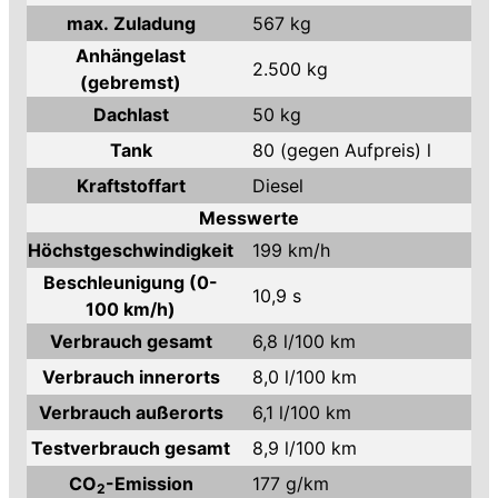
max. Zuladung
567 kg
Anhängelast
2.500 kg
(gebremst)
Dachlast
50 kg
Tank
80 (gegen Aufpreis) l
Kraftstoffart
Diesel
Messwerte
Höchstgeschwindigkeit
199 km/h
Beschleunigung (0-
10,9 s
100 km/h)
Verbrauch gesamt
6,8 l/100 km
Verbrauch innerorts
8,0 l/100 km
Verbrauch außerorts
6,1 l/100 km
Testverbrauch gesamt
8,9 l/100 km
CO
-Emission
177 g/km
2