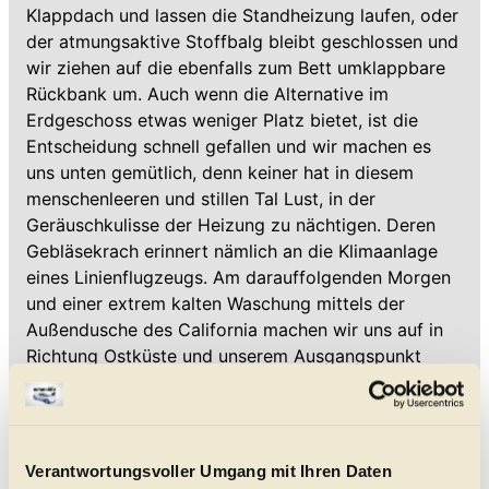
Klappdach und lassen die Standheizung laufen, oder
der atmungsaktive Stoffbalg bleibt geschlossen und
wir ziehen auf die ebenfalls zum Bett umklappbare
Rückbank um. Auch wenn die Alternative im
Erdgeschoss etwas weniger Platz bietet, ist die
Entscheidung schnell gefallen und wir machen es
uns unten gemütlich, denn keiner hat in diesem
menschenleeren und stillen Tal Lust, in der
Geräuschkulisse der Heizung zu nächtigen. Deren
Gebläsekrach erinnert nämlich an die Klimaanlage
eines Linienflugzeugs. Am darauffolgenden Morgen
und einer extrem kalten Waschung mittels der
Außendusche des California machen wir uns auf in
Richtung Ostküste und unserem Ausgangspunkt
Bastia. Der Urlaub neigt sich dem Ende.
Ein ziemlich zu Ende gedachtes Fahrzeug
Zehn Tage hatten wir Zeit, um uns mit all den
Verantwortungsvoller Umgang mit Ihren Daten
Features des California auseinanderzusetzen und