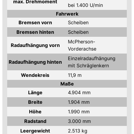
max. Drehmoment
bei 1.400 U/min
Fahrwerk
Bremsen vorn
Scheiben
Bremsen hinten
Scheiben
McPherson-
Radaufhängung vorn
Vorderachse
Einzelradaufhängung
Radaufhängung hinten
mit Schräglenkern
Wendekreis
11,9 m
Maße
Länge
4.904 mm
Breite
1.904 mm
Höhe
1.990 mm
Radstand
3.000 mm
Leergewicht
2.513 kg