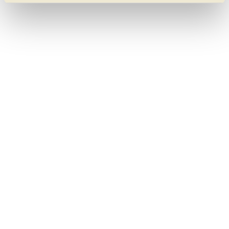
geben. Bitte beachten Sie, dass durch eine
Einschränkung womöglich nicht mehr alle
Funktionalitäten der Website zur Verfügung stehen. Sie
können die Einstellungen jederzeit in unserer
Datenschutzerklärung
anpassen.