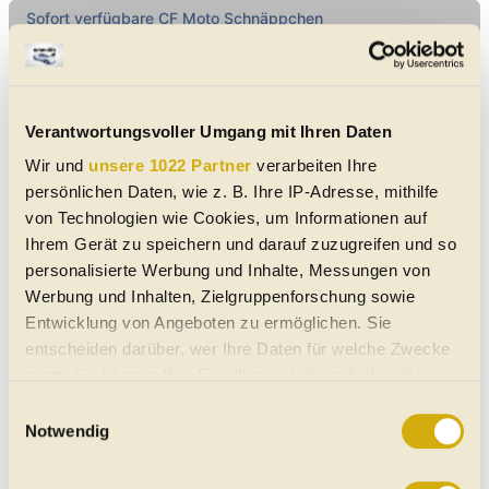
Sofort verfügbare CF Moto Schnäppchen
Neuwagen ab
-
Jahreswagen ab
-
Verantwortungsvoller Umgang mit Ihren Daten
Wir und
unsere 1022 Partner
verarbeiten Ihre
persönlichen Daten, wie z. B. Ihre IP-Adresse, mithilfe
Infos zu allen CF Moto Neuwagen-Modellen
von Technologien wie Cookies, um Informationen auf
Ihrem Gerät zu speichern und darauf zuzugreifen und so
Direkt Marke wählen ...
personalisierte Werbung und Inhalte, Messungen von
Werbung und Inhalten, Zielgruppenforschung sowie
Unsere CF Moto Testberichte
Entwicklung von Angeboten zu ermöglichen. Sie
entscheiden darüber, wer Ihre Daten für welche Zwecke
Keine Daten verfügbar
nutzt. Sie können Ihre Einwilligung jederzeit über die
Cookie-Erklärung oder durch Klicken auf das Privacy
Einwilligungsauswahl
Zum Testarchiv mit Suchfunktion und über 1.500
Trigger Symbol ändern oder widerrufen
Notwendig
Tests seit 2002
Wenn Sie es erlauben, würden wir auch gerne: