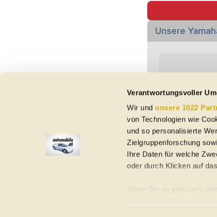
Unsere Yamah
Verantwortungsvoller Um
Wir und
unsere 1022 Part
Vorbehaltlich Irrtümer,
von Technologien wie Cook
etc. beziehen sich au
Nutzungsbedingungen ke
und so personalisierte We
Zielgruppenforschung sowi
Ihre Daten für welche Zwec
oder durch Klicken auf da
Elektroautos
Gebrauchtwagen
Neuwagen
Jahreswagen
Regional
A
Wenn Sie es erlauben, wür
Informationen über Ih
Homepage
Impressum
Nutzungsbedingungen
Datenschutzerklär
Ihr Gerät durch aktiv