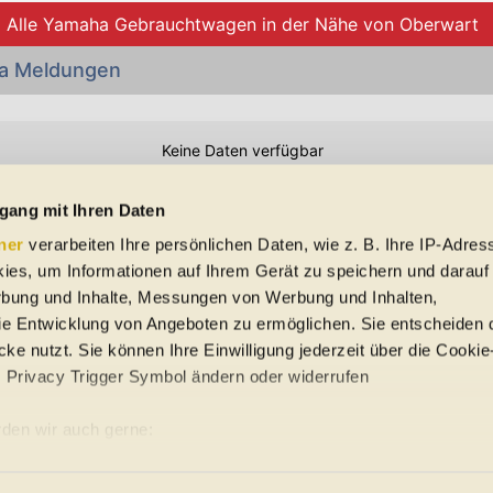
Alle Yamaha Gebrauchtwagen in der Nähe von Oberwart
a Meldungen
Keine Daten verfügbar
Preisangaben in den Meldungen gelten für Deutschland. Quelle: Auto-News
gang mit Ihren Daten
ner
verarbeiten Ihre persönlichen Daten, wie z. B. Ihre IP-Adress
 Schreibfehler und Zwischenverkauf. Hinweis: Technische Daten, Verbrauc
ies, um Informationen auf Ihrem Gerät zu speichern und darauf
f EU-Normen sowie auf Neuwagen. automobile.at übernimmt entsprechend 
ine Gewähr für die Richtigkeit der Angaben.
rbung und Inhalte, Messungen von Werbung und Inhalten,
e Entwicklung von Angeboten zu ermöglichen. Sie entscheiden 
ke nutzt. Sie können Ihre Einwilligung jederzeit über die Cookie
s Privacy Trigger Symbol ändern oder widerrufen
uto-Händler
den wir auch gerne:
re geografische Lage erfassen, welche bis auf einige Meter gena
ung
Sitemap
es Scannen nach bestimmten Merkmalen (Fingerprinting) identifiz