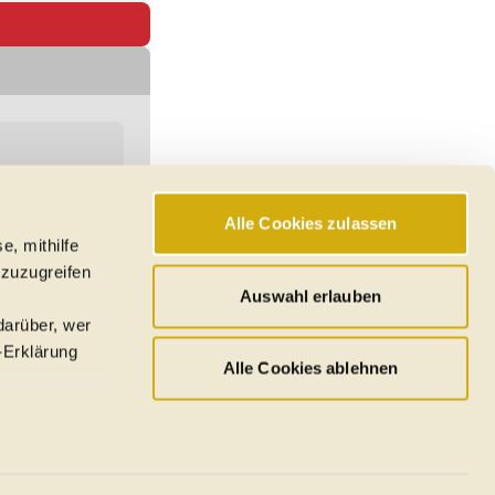
Alle Cookies zulassen
e, mithilfe
hswerte, Reichweiten
 zuzugreifen
den
Auswahl erlauben
darüber, wer
-Erklärung
Alle Cookies ablehnen
u sein können
ieren