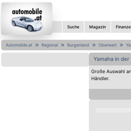
Suche
Magazin
Finanze
Automobile.at
Regional
Burgenland
Oberwart
Y
Yamaha in der
Große Auswahl a
Händler.