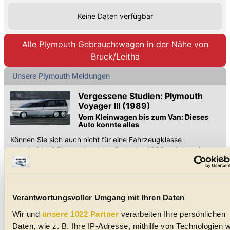
Keine Daten verfügbar
Alle Plymouth Gebrauchtwagen in der Nähe von
Bruck/Leitha
Unsere Plymouth Meldungen
Vergessene Studien: Plymouth
Voyager III (1989)
Vom Kleinwagen bis zum Van: Dieses
Auto konnte alles
Können Sie sich auch nicht für eine Fahrzeugklasse
entscheiden? Plymouth schlug Ende der 1980er-Jahre einen
erstaunlichen Kompromiss vor.
Akuter Theken-Alarm
Mehr Anpressdruck und eine bessere
Straßenlage: Ab Werk mit Heckspoiler
Verantwortungsvoller Umgang mit Ihren Daten
Mehr Anpressdruck und eine bessere Straßenlage: Ab Werk
Wir und
unsere 1022 Partner
verarbeiten Ihre persönlichen
mit Heckspoiler - inklusive einiger wahrlicher "Flugzeug-
Daten, wie z. B. Ihre IP-Adresse, mithilfe von Technologien w