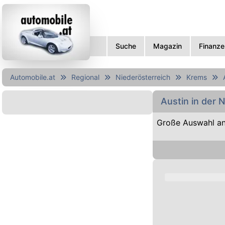
Suche
Magazin
Finanze
Automobile.at
Regional
Niederösterreich
Krems
Austin in der
Große Auswahl an