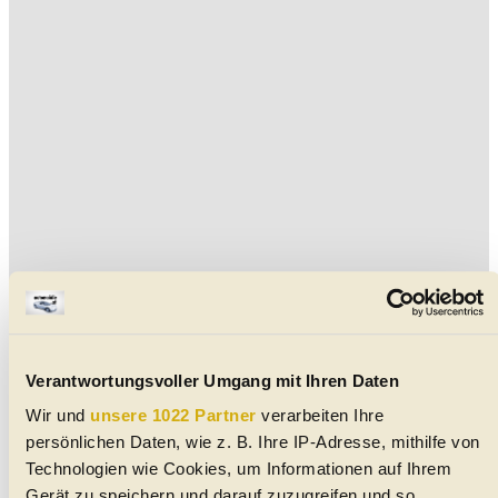
Verantwortungsvoller Umgang mit Ihren Daten
Wir und
unsere 1022 Partner
verarbeiten Ihre
persönlichen Daten, wie z. B. Ihre IP-Adresse, mithilfe von
Aktuelle SsangYong Gebrauchtwagen in der Nähe von
Technologien wie Cookies, um Informationen auf Ihrem
Krems
Gerät zu speichern und darauf zuzugreifen und so