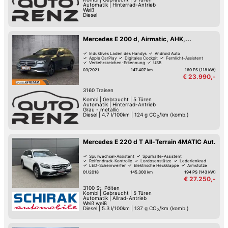
Automatik
|
Hinterrad-Antrieb
Weiß
Diesel
Mercedes E 200 d, Airmatic, AHK,...
Induktives Laden des Handys
Android Auto
Apple CarPlay
Digitales Cockpit
Fernlicht-Assistent
Verkehrszeichen-Erkennung
USB
Spurwechsel-Assistent
03/2021
147.407 km
160 PS (118 kW)
€ 23.990,-
3160
Traisen
Kombi
|
Gebraucht
|
5 Türen
Automatik
|
Hinterrad-Antrieb
Grau - metallic
Diesel
|
4.7 l/100km
|
124
g CO
/km (komb.)
2
Mercedes E 220 d T All-Terrain 4MATIC Aut.
Spurwechsel-Assistent
Spurhalte-Assistent
Reifendruck-Kontrolle
Lordosenstütze
Lederlenkrad
LED-Scheinwerfer
Elektrische Heckklappe
Armstütze
01/2018
145.300 km
194 PS (143 kW)
€ 27.250,-
3100
St. Pölten
Kombi
|
Gebraucht
|
5 Türen
Automatik
|
Allrad-Antrieb
Weiß weiß
Diesel
|
5.3 l/100km
|
137
g CO
/km (komb.)
2