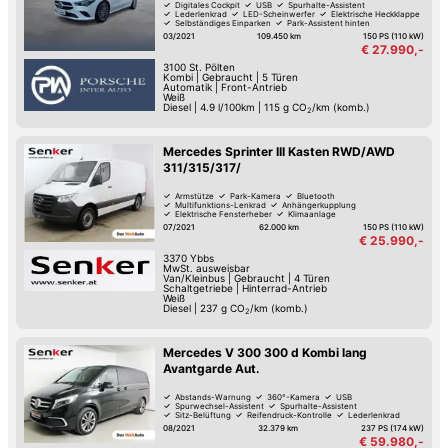
Digitales Cockpit
USB
Spurhalte-Assistent
Lederlenkrad
LED-Scheinwerfer
Elektrische Heckklappe
Selbständiges Einparken
Park-Assistent hinten
03/2021
109.450 km
150 PS (110 kW)
€ 27.990,-
3100
St. Pölten
Kombi
|
Gebraucht
|
5 Türen
Automatik
|
Front-Antrieb
Weiß
Diesel
|
4.9 l/100km
|
115
g CO
/km (komb.)
2
Mercedes Sprinter III Kasten RWD/AWD
311/315/317/
Armstütze
Park-Kamera
Bluetooth
Multifunktions-Lenkrad
Anhängerkupplung
Elektrische Fensterheber
Klimaanlage
07/2021
62.000 km
150 PS (110 kW)
€ 25.990,-
3370
Ybbs
MwSt. ausweisbar
Van/Kleinbus
|
Gebraucht
|
4 Türen
Schaltgetriebe
|
Hinterrad-Antrieb
Weiß
Diesel
|
237
g CO
/km (komb.)
2
Mercedes V 300 300 d Kombi lang
Avantgarde Aut.
Abstands-Warnung
360°-Kamera
USB
Spurwechsel-Assistent
Spurhalte-Assistent
Sitz-Belüftung
Reifendruck-Kontrolle
Lederlenkrad
08/2021
32.379 km
237 PS (174 kW)
€ 59.980,-