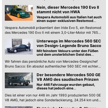
und Preisen des kompakten SUVs.
Nein, dieser Mercedes 190 Evo II
stammt nicht von HWA
Vespera Automobili aus Italien hat auch
einen super-exklusiven Restomod
entwickelt. Wir haben die Details
Vespera Automobili präsentiert den Iride Evo 5, ein Restomod
des Mercedes 190 Evo II mit einem 3,0-Liter-Motor mit 765
PS.
Unterwegs im Mercedes 560 SEC
von Design-Legende Bruno Sacco
Mit feinstem Velours unter den Füßen
und dem unsterblichen Geist des
Schöpfers ganz entspannt auf
Wir fahren das persönliche Auto von Mercedes-Designchef
Sommerreise
Bruno Sacco: Ein absolut authentischer 560 SEC mit echter
Lebensgeschichte.
Der besondere Mercedes 500 GE
V8 AMG des saudischen Prinzen
Nur 446 Fahrzeuge wurden gebaut,
dieses hat jedoch eine
Sonderlackierung, nur 24.254 km und
Dies ist einer von nur 446 im Jahr 1993 produzierten 500 GE
eine Sammlerhistorie
V8 AMG, hat jedoch eine Sonderlackierung, 24.254 km und
eine Sammlerhistorie. Fotos und Historie