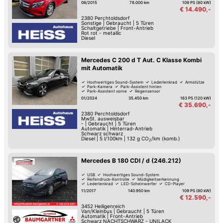
06/2015
78.000 km
109 PS (80 kW)
€ 14.490,-
2380
Perchtoldsdorf
Sonstige
|
Gebraucht
|
5 Türen
Schaltgetriebe
|
Front-Antrieb
Rot rot - metallic
Diesel
Mercedes C 200 d T Aut. C Klasse Kombi
mit Automatik
Hochwertiges Sound-System
Lederlenkrad
Armstütze
Park-Kamera
Park-Assistent hinten
Park-Assistent vorne
Regensensor
Isofix Kindersitz-Befestigung
01/2024
35.450 km
163 PS (120 kW)
€ 35.690,-
2380
Perchtoldsdorf
MwSt. ausweisbar
-
|
Gebraucht
|
5 Türen
Automatik
|
Hinterrad-Antrieb
Schwarz schwarz
Diesel
|
5 l/100km
|
132
g CO
/km (komb.)
2
Mercedes B 180 CDI / d (246.212)
USB
Hochwertiges Sound-System
Reifendruck-Kontrolle
Müdigkeitserkennung
Lederlenkrad
LED-Scheinwerfer
CD-Player
Park-Assistent hinten
11/2017
140.950 km
109 PS (80 kW)
€ 12.590,-
3452
Heiligenreich
Van/Kleinbus
|
Gebraucht
|
5 Türen
Automatik
|
Front-Antrieb
Schwarz NACHTSCHWARZ - UNILACK