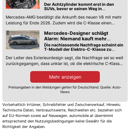
Der Achtzylinder kommt erst in den
SUVs, bevor er seinen Weg in
sportlichere Gefährte findet
Mercedes-AMG bestätigt die Ankunft des neuen V8 mit mehr
Leistung für Ende 2026. Zudem wird die C-Klasse einen
Reihensechszylinder erhalten.
Mercedes-Designer schlägt
Alarm: Niemand kauft mehr
Kombis
Die nachlassende Nachfrage scheint ein
T-Modell der Elektro-C-Klasse zu
verzögern
Der Leiter des Exterieurdesign sagt, die Nachfrage sei so weit
zurückgegangen, dass unklar ist, ob die elektrische C-Klasse
eine Kombi-Version bekommt.
Mehr anzeigen
Preisangaben in den Meldungen gelten für Deutschland. Quelle: Auto-
News
Vorbehaltlich Irrtümer, Schreibfehler und Zwischenverkauf. Hinweis:
Technische Daten, Verbrauchswerte, Reichweiten etc. beziehen sich
auf EU-Normen sowie auf Neuwagen. automobile.at übernimmt
entsprechend den Nutzungsbedingungen keine Gewähr für die
Richtigkeit der Angaben.