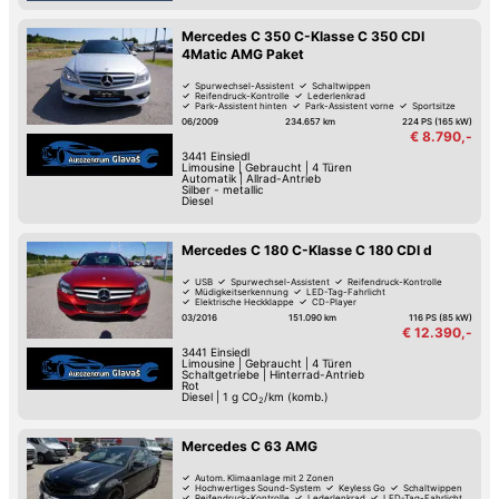
Mercedes C 350 C-Klasse C 350 CDI
4Matic AMG Paket
Spurwechsel-Assistent
Schaltwippen
Reifendruck-Kontrolle
Lederlenkrad
Park-Assistent hinten
Park-Assistent vorne
Sportsitze
Sport-Fahrwerk
06/2009
234.657 km
224 PS (165 kW)
€ 8.790,-
3441
Einsiedl
Limousine
|
Gebraucht
|
4 Türen
Automatik
|
Allrad-Antrieb
Silber - metallic
Diesel
Mercedes C 180 C-Klasse C 180 CDI d
USB
Spurwechsel-Assistent
Reifendruck-Kontrolle
Müdigkeitserkennung
LED-Tag-Fahrlicht
Elektrische Heckklappe
CD-Player
Isofix Kindersitz-Befestigung
03/2016
151.090 km
116 PS (85 kW)
€ 12.390,-
3441
Einsiedl
Limousine
|
Gebraucht
|
4 Türen
Schaltgetriebe
|
Hinterrad-Antrieb
Rot
Diesel
|
1
g CO
/km (komb.)
2
Mercedes C 63 AMG
Autom. Klimaanlage mit 2 Zonen
Hochwertiges Sound-System
Keyless Go
Schaltwippen
Reifendruck-Kontrolle
Lederlenkrad
LED-Tag-Fahrlicht