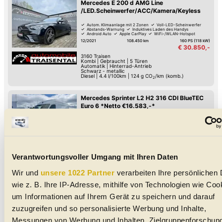
Mercedes E 200 d AMG Line
/LED.Scheinwerfer/ACC/Kamera/Keyless
Autom. Klimaanlage mit 2 Zonen
Voll-LED-Scheinwerfer
Abstands-Warnung
Induktives Laden des Handys
Android Auto
Apple CarPlay
WiFi-/WLAN-Hotspot
Digitales Cockpit
12/2021
108.450 km
160 PS (118 kW)
€ 30.850,-
3160
Traisen
Kombi
|
Gebraucht
|
5 Türen
Automatik
|
Hinterrad-Antrieb
Schwarz - metallic
Diesel
|
4.4 l/100km
|
124
g CO
/km (komb.)
2
Mercedes Sprinter L2 H2 316 CDI BlueTEC
Euro 6 *Netto €16.583,-*
Schiebetür
LED-Tag-Fahrlicht
Hill Holder / Berg-Anfahrhilfe
Beheizte Windschutzscheibe
Armstütze
CD-Player
Tag-Fahrlicht
Zentralverriegelung mit Fernbedienung
07/2018
91.400 km
163 PS (120 kW)
€ 19.900,-
2752
Wöllersdorf
Verantwortungsvoller Umgang mit Ihren Daten
Van/Kleinbus
|
Gebraucht
|
4 Türen
Schaltgetriebe
|
Hinterrad-Antrieb
Weiß
Diesel
Wir und
unsere 1022 Partner
verarbeiten Ihre persönlichen 
wie z. B. Ihre IP-Adresse, mithilfe von Technologien wie Coo
Mercedes GLK 220 CDI 4Matic BlueEfficie
um Informationen auf Ihrem Gerät zu speichern und darauf
zuzugreifen und so personalisierte Werbung und Inhalte,
Fernlicht-Assistent
USB
Spurwechsel-Assistent
Schaltwippen
Reifendruck-Kontrolle
Lederlenkrad
LED-Tag-Fahrlicht
LED-Scheinwerfer
Messungen von Werbung und Inhalten, Zielgruppenforschun