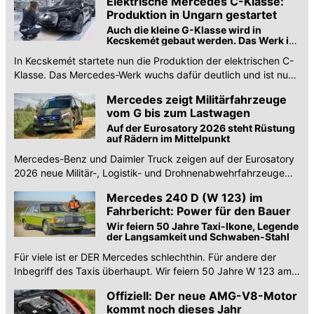
Elektrische Mercedes C-Klasse:
Produktion in Ungarn gestartet
Auch die kleine G-Klasse wird in
Kecskemét gebaut werden. Das Werk ist
nun weltweit der zweitgrößte
In Kecskemét startete nun die Produktion der elektrischen C-
Mercedes-Standort
Klasse. Das Mercedes-Werk wuchs dafür deutlich und ist nun
das zweitgrößte weltweit.
Mercedes zeigt Militärfahrzeuge
vom G bis zum Lastwagen
Auf der Eurosatory 2026 steht Rüstung
auf Rädern im Mittelpunkt
Mercedes-Benz und Daimler Truck zeigen auf der Eurosatory
2026 neue Militär-, Logistik- und Drohnenabwehrfahrzeuge
sowie digitale Services.
Mercedes 240 D (W 123) im
Fahrbericht: Power für den Bauer
Wir feiern 50 Jahre Taxi-Ikone, Legende
der Langsamkeit und Schwaben-Stahl
Für viele ist er DER Mercedes schlechthin. Für andere der
Inbegriff des Taxis überhaupt. Wir feiern 50 Jahre W 123 am
Steuer einer 240 D Limousine.
Offiziell: Der neue AMG-V8-Motor
kommt noch dieses Jahr