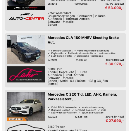
Hill Holder / Berg-Anfahrhilfe
06/2012
139.000 km
457 PS (336 kW)
€ 53.000,-
2752
Wöllersdorf
Coupé/Sportwagen
|
Gebraucht
|
2 Türen
Automatik
|
Hinterrad-Antrieb
Schwarz - metallic
Benzin
Mercedes CLA 180 MHEV Shooting Brake
Aut.
Fernlicht-Assistent
Verkehrszeichen-Erkennung
Keyless Go
Reifendruck-Kontrolle
Lordosenstütze
LED-Scheinwerfer
Elektrische Heckklappe
Beheiztes Lenkrad
07/2024
11.900 km
136 PS (100 kW)
€ 30.970,-
3580
Horn
Kombi
|
Gebraucht
|
5 Türen
Automatik
|
Front-Antrieb
Schwarz - metallic
Benzin-Hybrid
|
6.1 l/100km
|
138
g CO
/km
2
(komb.)
Mercedes C 220 T d, LED, AHK, Kamera,
Parkassistent,...
Voll-LED-Scheinwerfer
Abstands-Warnung
Digitales Cockpit
Fernlicht-Assistent
USB
Spurwechsel-Assistent
Spurhalte-Assistent
Hochwertiges Sound-System
10/2022
124.351 km
200 PS (147 kW)
€ 27.990,-
3160
Traisen
Kombi
|
Gebraucht
|
5 Türen