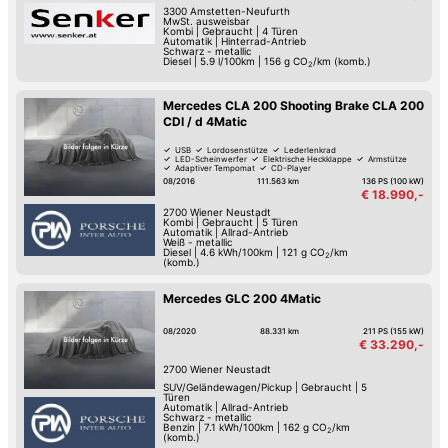
3300
Amstetten-Neufurth
MwSt. ausweisbar
Kombi
|
Gebraucht
|
4 Türen
Automatik
|
Hinterrad-Antrieb
Schwarz - metallic
Diesel
|
5.9 l/100km
|
156
g CO
/km (komb.)
2
Mercedes CLA 200 Shooting Brake CLA 200
CDI / d 4Matic
USB
Lordosenstütze
Lederlenkrad
LED-Scheinwerfer
Elektrische Heckklappe
Armstütze
Adaptiver Tempomat
CD-Player
08/2016
111.563 km
136 PS (100 kW)
€ 18.990,-
2700
Wiener Neustadt
Kombi
|
Gebraucht
|
5 Türen
Automatik
|
Allrad-Antrieb
Weiß - metallic
Diesel
|
4.6 kWh/100km
|
121
g CO
/km
2
(komb.)
Mercedes GLC 200 4Matic
08/2020
88.331 km
211 PS (155 kW)
€ 33.290,-
2700
Wiener Neustadt
SUV/Geländewagen/Pickup
|
Gebraucht
|
5
Türen
Automatik
|
Allrad-Antrieb
Schwarz - metallic
Benzin
|
7.1 kWh/100km
|
162
g CO
/km
2
(komb.)