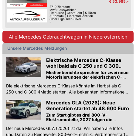
€ 53.985,-
3710
Ziersdorf
MwSt. ausweisbar
Limousine
|
Gebraucht
|
5 Türen
Automatik
|
Hinterrad-Antrieb
Silber High Tech Silver
-
Alle Mercedes Gebrauchtwagen in Niederösterreich
Unsere Mercedes Meldungen
Elektrische Mercedes C-Klasse
wohl bald als C 250 und C 300
4Matic
Medienberichte sprechen für zwei neue
Motorisierungen der elektrischen C-
Klasse bereits im Herbst
Die elektrische Mercedes C-Klasse könnte im Herbst als C
250 und C 300 4Matic starten. Alle bekannten Informationen
zu Leistung, Akku und Preis.
Mercedes GLA (2026): Neue
Generation startet ab 48.600 Euro
Zum Start gibt es drei 800-V-
Elektromodelle, 2027 folgen die
Verbrenner
Der neue Mercedes GLA (2026) ist da. Wir haben alle Infos
und Daten zu Reichweite, 800-Volt-Technik, Verbrennerstart