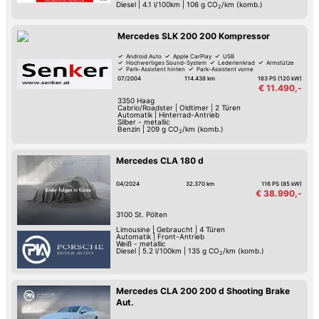
Diesel
|
4.1 l/100km
|
106
g CO
/km (komb.)
2
Mercedes SLK 200 200 Kompressor
Android Auto
Apple CarPlay
USB
Hochwertiges Sound-System
Lederlenkrad
Armstütze
Park-Assistent hinten
Park-Assistent vorne
07/2004
114.438 km
163 PS (120 kW)
€ 11.490,-
3350
Haag
Cabrio/Roadster
|
Oldtimer
|
2 Türen
Automatik
|
Hinterrad-Antrieb
Silber - metallic
Benzin
|
209
g CO
/km (komb.)
2
Mercedes CLA 180 d
04/2024
32.370 km
116 PS (85 kW)
€ 38.990,-
3100
St. Pölten
Limousine
|
Gebraucht
|
4 Türen
Automatik
|
Front-Antrieb
Weiß - metallic
Diesel
|
5.2 l/100km
|
135
g CO
/km (komb.)
2
Mercedes CLA 200 200 d Shooting Brake
Aut.